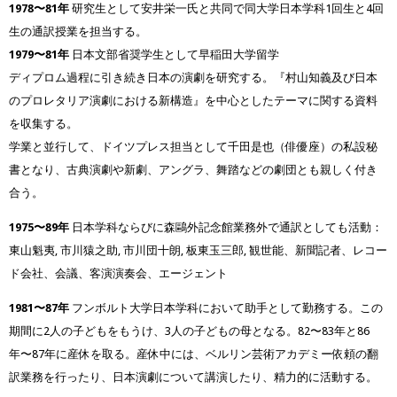
1978〜81年
研究生として安井栄一氏と共同で同大学日本学科1回生と4回
生の通訳授業を担当する。
1979〜81年
日本文部省奨学生として早稲田大学留学
ディプロム過程に引き続き日本の演劇を研究する。『村山知義及び日本
のプロレタリア演劇における新構造』を中心としたテーマに関する資料
を収集する。
学業と並行して、ドイツプレス担当として千田是也（俳優座）の私設秘
書となり、古典演劇や新劇、アングラ、舞踏などの劇団とも親しく付き
合う。
1975〜89年
日本学科ならびに森鷗外記念館業務外で通訳としても活動：
東山魁夷, 市川猿之助, 市川団十朗, 板東玉三郎, 観世能、新聞記者、レコー
ド会社、会議、客演演奏会、エージェント
1981〜87年
フンボルト大学日本学科において助手として勤務する。この
期間に2人の子どもをもうけ、3人の子どもの母となる。82〜83年と86
年〜87年に産休を取る。産休中には、ベルリン芸術アカデミー依頼の翻
訳業務を行ったり、日本演劇について講演したり、精力的に活動する。