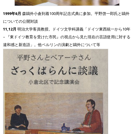
1999年6月
森鷗外小倉到着100周年記念式典に参加。平野啓一郎氏と鷗外
についての公開対談
11,12月
明治大学客員教授。ドイツ文学科講義「ドイツ東西統一から10年
– 『東ドイツ教育を受けた市民』の視点から見た現在の言語使用に対する
違和感と新造語」。他ベルリンの演劇と鷗外について等