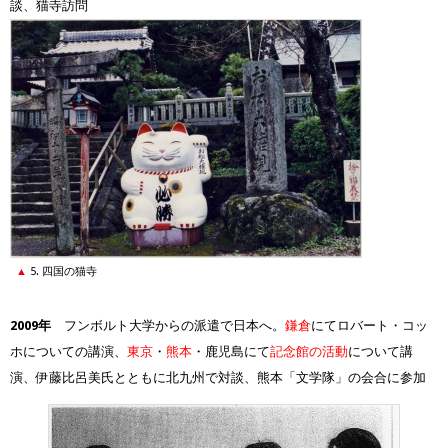
談、猫寺訪問
5. 四国の猫寺
2009年
フンボルト大学からの派遣で日本へ。
鎌倉
にてロバート・コッ
ホについての講演、
東京
・
熊本
・鹿児島にて
記念館の活動
について講
演、伊藤比呂美氏とともに北九州で対談、熊本「文学隊」の会合に参加