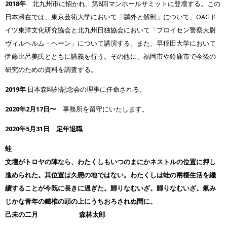
2018年
北九州市に招かれ、第8回マンホールサミットに登壇する。この
日本滞在では、東京芸術大学において「鷗外と解剖」について、OAGド
イツ東洋文化研究協会と北九州日独協会において「プロイセン警察大尉
ヴィルヘルム・ヘーン」について講演する。また、早稲田大学において
伊藤比呂美氏とともに講義を行う。その他に、福岡市や鈴鹿市で今後の
研究のための資料を調査する。
2019年
日本森鷗外記念会の理事に任命される。
2020年2月17日〜
事務所を留守にいたします。
2020年5月31日 定年退職
蛙
文壇がトロヤの陣なら、わたくしもいつのまにかネストルの位置に押し
進められた。其位置は久戀の地ではない。わたくしは蛙の兩棲生活を繼
續することが今既に長きに過ぎた。歸りなむいざ。歸りなむいざ。氣み
じかな青年の鐵椎の頭の上にうちおろされぬ間に。
己未の二月 森林太郎