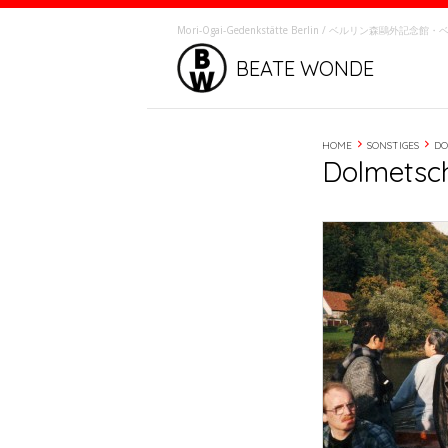
Mori-Ôgai-Gedenkstätte Berlin / ベルリン森鷗外記
BEATE WONDE
HOME
SONSTIGES
DO
Dolmetsch