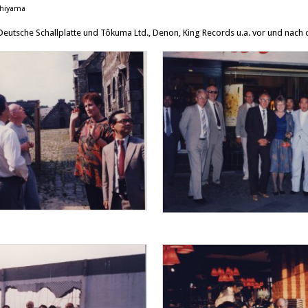
shiyama
eutsche Schallplatte und Tôkuma Ltd., Denon, King Records u.a. vor und nach