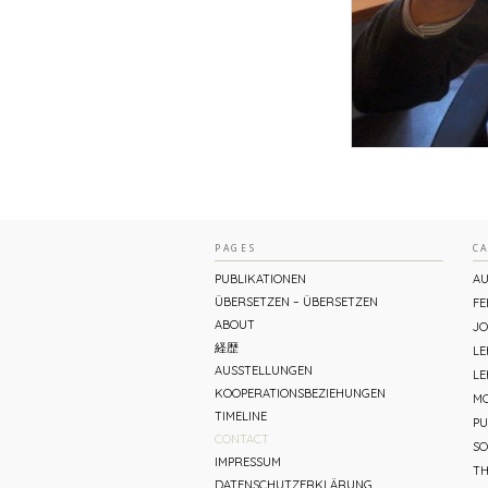
PAGES
C
PUBLIKATIONEN
AU
ÜBERSETZEN – ÜBERSETZEN
FE
ABOUT
JO
経歴
L
AUSSTELLUNGEN
LE
KOOPERATIONSBEZIEHUNGEN
MO
TIMELINE
PU
CONTACT
SO
IMPRESSUM
TH
DATENSCHUTZERKLÄRUNG