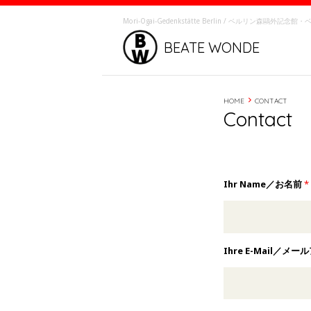
Mori-Ôgai-Gedenkstätte Berlin / ベルリン森鷗外記
BEATE WONDE
HOME
CONTACT
Contact
Ihr Name／お名前
*
Ihre E-Mail／メ