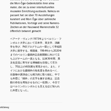
die Mori-Ôgai-Gedenkstätte ihrer alma
N
mater, die sie zu einer interkulturellen
musealen Einrichtung ausbaute. Nahezu en
passant hat sie über 70 Ausstellungen
kuratiert und Mori Ôgai über zahlreiche
Publikationen, Vorträge und seine Namens-
Zeichen an der Hauswand Marienstraße 32
öffentlich bekannt gemacht
ベアーテ・ヴォンデ:1973年よりベルリン・フ
ンボルト大学において日本学、英文学、演劇
学を学び、PhDプログラムの一環として早稲田
大学に留学する。帰国後、1984年から2020年
までのベルリン森鷗外記念館開館に向けて立
ち上げチームの一員となる。以来36年間、異
文化交流に寄与する博物館を目指して尽力
し、70以上の特別展を実現させた。また、ド
イツにおける森鷗外の知名度を高めるべく、
出版物や講演会にも精力的に取り組む。中で
も外壁に「鷗外」の文字を施す企画は、記念
館の存在を周知させるのに一役買い、今日で
はベルリンのシンボルとも言えるほど知られ
た外壁となった。
erklärung