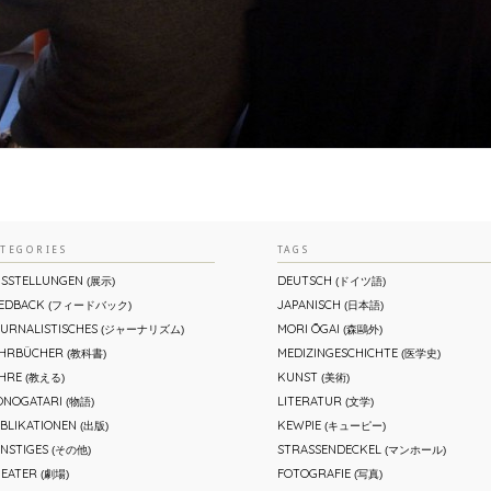
ATEGORIES
TAGS
SSTELLUNGEN
DEUTSCH
(展示)
(ドイツ語)
EDBACK
JAPANISCH
(フィードバック)
(日本語)
URNALISTISCHES
MORI ŌGAI
(ジャーナリズム)
(森鷗外)
EHRBÜCHER
MEDIZINGESCHICHTE
(教科書)
(医学史)
HRE
KUNST
(教える)
(美術)
NOGATARI
LITERATUR
(物語)
(文学)
BLIKATIONEN
KEWPIE
(出版)
(キューピー)
NSTIGES
STRASSENDECKEL
(その他)
(マンホール)
EATER
FOTOGRAFIE
(劇場)
(写真)