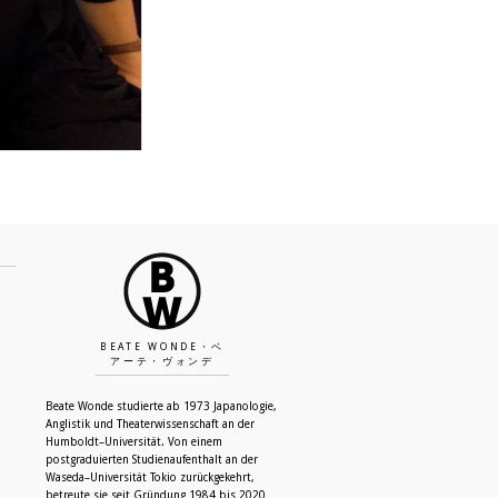
BEATE WONDE・ベ
アーテ・ヴォンデ
Beate Wonde studierte ab 1973 Japanologie,
Anglistik und Theaterwissenschaft an der
Humboldt–Universität. Von einem
postgraduierten Studienaufenthalt an der
Waseda–Universität Tokio zurückgekehrt,
betreute sie seit Gründung 1984 bis 2020