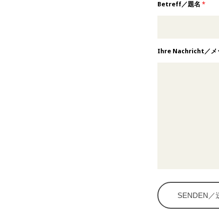
Betreff／題名
*
Ihre Nachricht