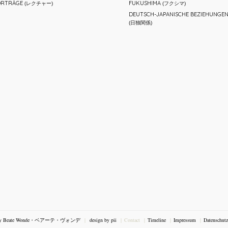
ORTRÄGE
FUKUSHIMA
(レクチャー)
(フクシマ)
DEUTSCH-JAPANISCHE BEZIEHUNGE
(日独関係)
 by Beate Wonde・ベアーテ・ヴォンデ
design by pii
Contact
Timeline
Impressum
Datenschutz