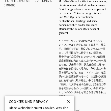
DEUTSCH-JAPANISCHE BEZIEHUNGEN
Mori-Ôgai-Gedenkstätte ihrer alma mater,
(日独関係)
die sie zu einer interkulturellen musealen
Einrichtung ausbaute. Nahezu en passant
hat sie über 70 Ausstellungen kuratiert
und Mori Ôgai über zahlreiche
Publikationen, Vorträge und seine
Namens-Zeichen an der Hauswand
Marienstraße 32 öffentlich bekannt
gemacht
ベアーテ・ヴォンデ:1973年よりベルリ
ン・フンボルト大学において日本学、英文
学、演劇学を学び、PhDプログラムの一環
として早稲田大学に留学する。帰国後、
1984年から2020年までのベルリン森鷗外
記念館開館に向けて立ち上げチームの一員
となる。以来36年間、異文化交流に寄与す
る博物館を目指して尽力し、70以上の特別
展を実現させた。また、ドイツにおける森
鷗外の知名度を高めるべく、出版物や講演
会にも精力的に取り組む。中でも外壁に
「鷗外」の文字を施す企画は、記念館の存
在を周知させるのに一役買い、今日ではベ
ルリンのシンボルとも言えるほど知られた
外壁となった。
COOKIES UND PRIVACY
Diese Webseite benutzt Cookies. Was sind
© 2026 by Beate Wonde・ベアーテ・ヴォンデ