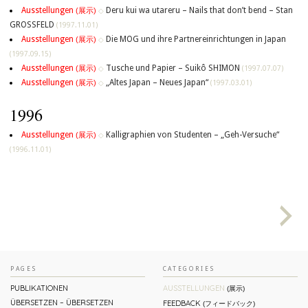
Ausstellungen
Deru kui wa utareru – Nails that don’t bend – Stan
(展示)
◇
GROSSFELD
(1997.11.01)
Ausstellungen
Die MOG und ihre Partnereinrichtungen in Japan
(展示)
◇
(1997.09.15)
Ausstellungen
Tusche und Papier – Suikô SHIMON
(展示)
◇
(1997.07.07)
Ausstellungen
„Altes Japan – Neues Japan“
(展示)
◇
(1997.03.01)
1996
Ausstellungen
Kalligraphien von Studenten – „Geh-Versuche“
(展示)
◇
(1996.11.01)
PAGES
CATEGORIES
PUBLIKATIONEN
AUSSTELLUNGEN
(展示)
ÜBERSETZEN – ÜBERSETZEN
FEEDBACK
(フィードバック)