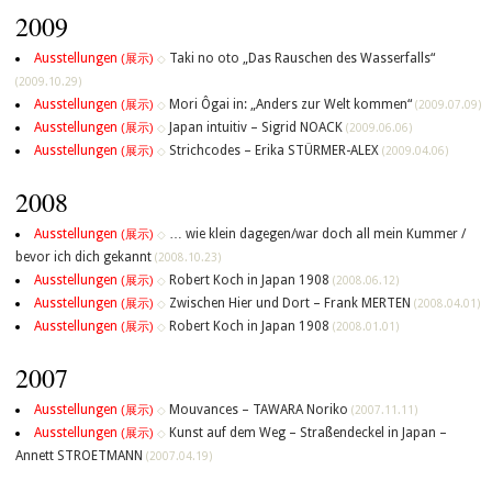
2009
Ausstellungen
Taki no oto „Das Rauschen des Wasserfalls“
(展示)
◇
(2009.10.29)
Ausstellungen
Mori Ôgai in: „Anders zur Welt kommen“
(展示)
◇
(2009.07.09)
Ausstellungen
Japan intuitiv – Sigrid NOACK
(展示)
◇
(2009.06.06)
Ausstellungen
Strichcodes – Erika STÜRMER-ALEX
(展示)
◇
(2009.04.06)
2008
Ausstellungen
… wie klein dagegen/war doch all mein Kummer /
(展示)
◇
bevor ich dich gekannt
(2008.10.23)
Ausstellungen
Robert Koch in Japan 1908
(展示)
◇
(2008.06.12)
Ausstellungen
Zwischen Hier und Dort – Frank MERTEN
(展示)
◇
(2008.04.01)
Ausstellungen
Robert Koch in Japan 1908
(展示)
◇
(2008.01.01)
2007
Ausstellungen
Mouvances – TAWARA Noriko
(展示)
◇
(2007.11.11)
Ausstellungen
Kunst auf dem Weg – Straßendeckel in Japan –
(展示)
◇
Annett STROETMANN
(2007.04.19)