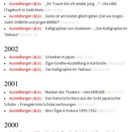
Ausstellungen
„Im Traum bin ich wieder jung…“ – Uta nikki
(展示)
◇
(Tagebuch in Gedichten)
(2003.10.01)
Ausstellungen
Gutes ist am besten gleich getan (Zen wa isoge) –
(展示)
◇
Suikô SHIMON und Jürgen BERNDT
(2003.03.01)
Ausstellungen
Kalligraphien von Studenten – „Zen-Kalligraphie im
(展示)
◇
Teehaus“
(2003.01.10)
2002
Ausstellungen
Schenken in Japan
(展示)
◇
(2002.12.02)
Ausstellungen
Ôgai-Goethe-Ausstellung in Karlsruhe
(展示)
◇
(2002.03.22)
Ausstellungen
Zen-Kalligraphie im Teehaus
(展示)
◇
(2002.01.10)
2001
Ausstellungen
Masken des Theaters – Uwe KRIEGER
(展示)
◇
(2001.11.05)
Ausstellungen
Das historische Nara aus der Sicht japanischer
(展示)
◇
Schüler – Preisgekrönte Schülerzeichnungen
(2001.08.16)
Ausstellungen
Mori Ôgai in Kokura 1899-1902
(展示)
◇
(2001.05.17)
2000