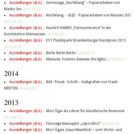
Ausstellungen
Vernissage „Nachklang“ – Papierarbeiten von
(展示)
◇
Masko Iso
(2015.10.30)
Ausstellungen
Nachklang ・余韻・Papierarbeiten von Masuko ISO
(展示)
◇
(2015.10.10)
Ausstellungen
Hachirô KANNO „Permanescence“ in der
(展示)
◇
Kunststation Kleinsassen
(2015.05.31)
Ausstellungen
EST Plastikpark/ Brandenburger Kunstpreis 2015
(展示)
◇
(2015.05.16)
Ausstellungen
Berlin Berlin Berlin
(展示)
◇
(2015.04.17)
Ausstellungen
Matsuda Toshimi: Between the lights
(展示)
◇
(2015.04.01)
2014
Ausstellungen
Bild · Pinsel · Schrift – Kalligrafien von Frank
(展示)
◇
MERTEN
(2014.03.20)
2013
Ausstellungen
Mori Ôgai als Lehrer für künstlerische Anatomie
(展示)
◇
(2013.08.31)
Ausstellungen
Finissage Neuruppin „Leporellos“
(展示)
◇
(2013.08.25)
Ausstellungen
Mori Ôgais ‚Haus Meerblick‘ – vom Wohn- und
(展示)
◇