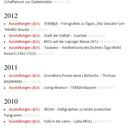
Schaffensort zur Gedenkstätte
(2013.03.13)
2012
Ausstellungen
空想物語 – Fotografien zu Ôgais „Vita Sexualis“ von
(展示)
◇
TAKANO Atsushi
(2012.09.01)
Ausstellungen
Stadt der Vielfalt – Zuarbeit
(展示)
◇
(2012.08.25)
Ausstellungen
MOG auf der Leipziger Messe 2012
(展示)
◇
(2012.03.01)
Ausstellungen
Tsuwano – Kindheitsorte des Dichters Ôgai MORI
(展示)
◇
Rintarô (1862-1922)
(2012.02.17)
2011
Ausstellungen
Grundkurs-Poesie eines Lehrbuchs – Thomas
(展示)
◇
BAUMHEKEL
(2011.10.13)
Ausstellungen
Living Absence – TERADA Mayumi
(展示)
◇
(2011.04.07)
2010
Ausstellungen
IROHA – Kalligraphien zu einem poetischen
(展示)
◇
Pangramm
(2010.11.04)
Ausstellungen
Fülle in der Leere – Lydia BRÜLL
(展示)
◇
(2010.07.15)