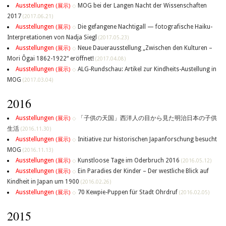
Ausstellungen
MOG bei der Langen Nacht der Wissenschaften
(展示)
◇
2017
(2017.06.21)
Ausstellungen
Die gefangene Nachtigall — fotografische Haiku-
(展示)
◇
Interpretationen von Nadja Siegl
(2017.05.23)
Ausstellungen
Neue Dauerausstellung „Zwischen den Kulturen –
(展示)
◇
Mori Ôgai 1862-1922“ eröffnet!
(2017.04.08)
Ausstellungen
ALG-Rundschau: Artikel zur Kindheits-Austellung in
(展示)
◇
MOG
(2017.03.04)
2016
Ausstellungen
「子供の天国」西洋人の目から見た明治日本の子供
(展示)
◇
生活
(2016.11.30)
Ausstellungen
Initiative zur historischen Japanforschung besucht
(展示)
◇
MOG
(2016.11.13)
Ausstellungen
Kunstloose Tage im Oderbruch 2016
(展示)
◇
(2016.05.12)
Ausstellungen
Ein Paradies der Kinder – Der westliche Blick auf
(展示)
◇
Kindheit in Japan um 1900
(2016.02.26)
Ausstellungen
70 Kewpie-Puppen für Stadt Ohrdruf
(展示)
◇
(2016.02.05)
2015