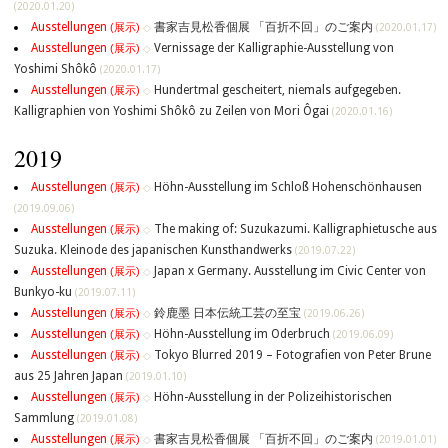
(2020.01.20)
Ausstellungen
書家吉見松香個展 「百折不回」のご案内
(展示)
◇
(2020.01.17)
Ausstellungen
Vernissage der Kalligraphie-Ausstellung von
(展示)
◇
Yoshimi Shôkô
(2020.01.17)
Ausstellungen
Hundertmal gescheitert, niemals aufgegeben.
(展示)
◇
Kalligraphien von Yoshimi Shôkô zu Zeilen von Mori Ôgai
(2020.01.16)
2019
Ausstellungen
Höhn-Ausstellung im Schloß Hohenschönhausen
(展示)
◇
(2019.09.06)
Ausstellungen
The making of: Suzukazumi. Kalligraphietusche aus
(展示)
◇
Suzuka. Kleinode des japanischen Kunsthandwerks
(2019.07.22)
Ausstellungen
Japan x Germany. Ausstellung im Civic Center von
(展示)
◇
Bunkyo-ku
(2019.07.11)
Ausstellungen
鈴鹿墨 日本伝統工芸の至宝
(展示)
◇
(2019.06.26)
Ausstellungen
Höhn-Ausstellung im Oderbruch
(展示)
◇
(2019.06.09)
Ausstellungen
Tokyo Blurred 2019 – Fotografien von Peter Brune
(展示)
◇
aus 25 Jahren Japan
(2019.01.10)
Ausstellungen
Höhn-Ausstellung in der Polizeihistorischen
(展示)
◇
Sammlung
(2019.01.08)
Ausstellungen
書家吉見松香個展 「百折不回」のご案内
(展示)
◇
(2019.01.01)