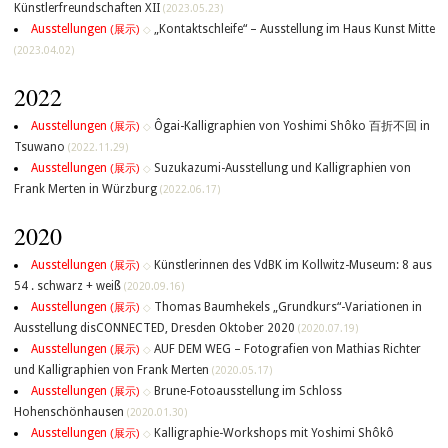
Künstlerfreundschaften XII
(2023.05.23)
Ausstellungen
„Kontaktschleife“ – Ausstellung im Haus Kunst Mitte
(展示)
◇
(2023.04.02)
2022
Ausstellungen
Ôgai-Kalligraphien von Yoshimi Shôko 百折不回 in
(展示)
◇
Tsuwano
(2022.11.29)
Ausstellungen
Suzukazumi-Ausstellung und Kalligraphien von
(展示)
◇
Frank Merten in Würzburg
(2022.06.17)
2020
Ausstellungen
Künstlerinnen des VdBK im Kollwitz-Museum: 8 aus
(展示)
◇
54 . schwarz + weiß
(2020.09.16)
Ausstellungen
Thomas Baumhekels „Grundkurs“-Variationen in
(展示)
◇
Ausstellung disCONNECTED, Dresden Oktober 2020
(2020.07.19)
Ausstellungen
AUF DEM WEG – Fotografien von Mathias Richter
(展示)
◇
und Kalligraphien von Frank Merten
(2020.05.17)
Ausstellungen
Brune-Fotoausstellung im Schloss
(展示)
◇
Hohenschönhausen
(2020.01.30)
Ausstellungen
Kalligraphie-Workshops mit Yoshimi Shôkô
(展示)
◇