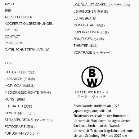
ABOUT
JOURNALISTISCHES
(ジャーナリズム)
経歴
LEHRBÜCHER
(教科書)
AUSSTELLUNGEN
LEHRE
(教える)
KOOPERATIONSBEZIEHUNGEN
MONOGATARI
(物語)
TIMELINE
PUBLIKATIONEN
(出版)
CONTACT
SONSTIGES
(その他)
IMPRESSUM
THEATER
(劇場)
DATENSCHUTZERKLÄRUNG
VORTRÄGE
(レクチャー)
TAGS
DEUTSCH
(ドイツ語)
JAPANISCH
(日本語)
MORI ŌGAI
(森鷗外)
MEDIZINGESCHICHTE
(医学史)
BEATE WONDE・ベ
アーテ・ヴォンデ
KUNST
(美術)
LITERATUR
Beate Wonde studierte ab 1973
(文学)
Japanologie, Anglistik und
KEWPIE
(キューピー)
Theaterwissenschaft an der Humboldt–
STRASSENDECKEL
(マンホール)
Universität. Von einem postgraduierten
Studienaufenthalt an der Waseda–
FOTOGRAFIE
(写真)
Universität Tokio zurückgekehrt, betreute
FUKUSHIMA
(フクシマ)
sie seit Gründung 1984 bis 2020 die