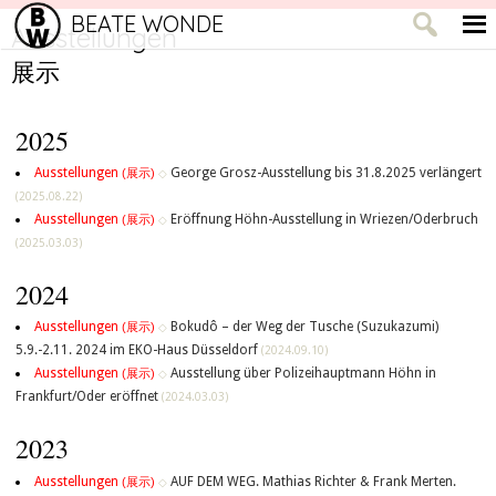
BEATE WONDE
Ausstellungen
展示
2025
Ausstellungen
George Grosz-Ausstellung bis 31.8.2025 verlängert
(展示)
◇
(2025.08.22)
Ausstellungen
Eröffnung Höhn-Ausstellung in Wriezen/Oderbruch
(展示)
◇
(2025.03.03)
2024
Ausstellungen
Bokudô – der Weg der Tusche (Suzukazumi)
(展示)
◇
5.9.-2.11. 2024 im EKO-Haus Düsseldorf
(2024.09.10)
Ausstellungen
Ausstellung über Polizeihauptmann Höhn in
(展示)
◇
Frankfurt/Oder eröffnet
(2024.03.03)
2023
Ausstellungen
AUF DEM WEG. Mathias Richter & Frank Merten.
(展示)
◇