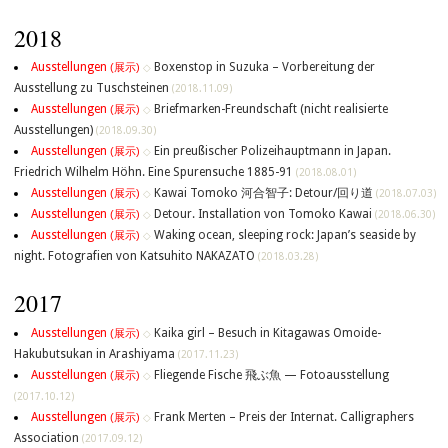
2018
Ausstellungen
Boxenstop in Suzuka – Vorbereitung der
(展示)
◇
Ausstellung zu Tuschsteinen
(2018.11.09)
Ausstellungen
Briefmarken-Freundschaft (nicht realisierte
(展示)
◇
Ausstellungen)
(2018.09.30)
Ausstellungen
Ein preußischer Polizeihauptmann in Japan.
(展示)
◇
Friedrich Wilhelm Höhn. Eine Spurensuche 1885-91
(2018.08.01)
Ausstellungen
Kawai Tomoko 河合智子: Detour/回り道
(展示)
◇
(2018.07.03)
Ausstellungen
Detour. Installation von Tomoko Kawai
(展示)
◇
(2018.06.30)
Ausstellungen
Waking ocean, sleeping rock: Japan’s seaside by
(展示)
◇
night. Fotografien von Katsuhito NAKAZATO
(2018.03.28)
2017
Ausstellungen
Kaika girl – Besuch in Kitagawas Omoide-
(展示)
◇
Hakubutsukan in Arashiyama
(2017.11.23)
Ausstellungen
Fliegende Fische 飛ぶ魚 — Fotoausstellung
(展示)
◇
(2017.10.12)
Ausstellungen
Frank Merten – Preis der Internat. Calligraphers
(展示)
◇
Association
(2017.09.12)