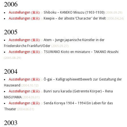
2006
Ausstellungen
Shiboku – KANEKO Misuzu (1903-1930)
(展示)
◇
(2006.09.29)
Ausstellungen
Kewpie – der älteste ‘Character’ der Welt
(展示)
◇
(2006.04.24)
2005
Ausstellungen
Atem – Junge japanische Künstler in der
(展示)
◇
Friedenskirche Frankfurt/Oder
(2005.09.27)
Ausstellungen
TSUWANO Kioto en miniature – TAKANO Atsushi
(展示)
◇
(2005.08.29)
2004
Ausstellungen
Ô-gai – Kalligraphiewettbewerb zur Gestaltung der
(展示)
◇
Hauswand
(2004.10.12)
Ausstellungen
Bunri suru karada (Getrennte Körper) – Rena
(展示)
◇
MASUYAMA
(2004.09.01)
Ausstellungen
Senda Koreya 1904 – 1994 Ein Leben für das
(展示)
◇
Theater
(2004.06.01)
2003