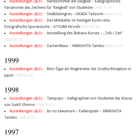
Ausstellungen
Handschriften der Ewigkeit – Kalligraphische
(展示)
◇
Variationen des Zeichens für “Ewigkeit” von Studenten
(2000.11.29)
Ausstellungen
Stielblütengras – OKADA Tadaomi
(展示)
◇
(2000.09.01)
Ausstellungen
Das Mittelalter im heutigen Kyoto-eine
(展示)
◇
fotografische Spurensuche – UTSUMI Hiroshi
(2000.05.18)
Ausstellungen
Ausstellung des Ikebana-Kurses – „Toki / Zeit“
(展示)
◇
(2000.05.17)
Ausstellungen
Garten/Niwa – YAMASHITA Tamiko
(展示)
◇
(2000.03.03)
1999
Ausstellungen
Mori Ôgai als Wegbereiter der Goethe-Rezeption in
(展示)
◇
Japan
(1999.08.28)
1998
Ausstellungen
Tampopo – Kalligraphien von Studenten der Klasse
(展示)
◇
von Suikô Shimon
(1998.10.01)
Ausstellungen
Ito no tawamure – Fadenspiele – YAMASHITA
(展示)
◇
Tamiko
(1998.05.01)
1997