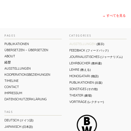
→ すべてを見る
PAGES
CATEGORIES
PUBLIKATIONEN
AUSSTELLUNGEN
(展示)
ÜBERSETZEN – ÜBERSETZEN
FEEDBACK
(フィードバック)
ABOUT
JOURNALISTISCHES
(ジャーナリズム)
経歴
LEHRBÜCHER
(教科書)
AUSSTELLUNGEN
LEHRE
(教える)
KOOPERATIONSBEZIEHUNGEN
MONOGATARI
(物語)
TIMELINE
PUBLIKATIONEN
(出版)
CONTACT
SONSTIGES
(その他)
IMPRESSUM
THEATER
(劇場)
DATENSCHUTZERKLÄRUNG
VORTRÄGE
(レクチャー)
TAGS
DEUTSCH
(ドイツ語)
JAPANISCH
(日本語)