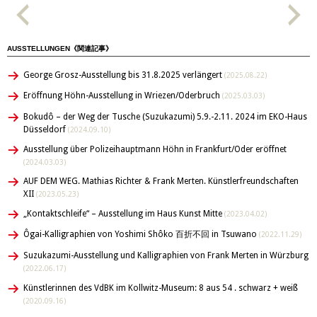
AUSSTELLUNGEN《関連記事》
George Grosz-Ausstellung bis 31.8.2025 verlängert
(2025.08.22)
Eröffnung Höhn-Ausstellung in Wriezen/Oderbruch
(2025.03.03)
Bokudô – der Weg der Tusche (Suzukazumi) 5.9.-2.11. 2024 im EKO-Haus
Düsseldorf
(2024.09.10)
Ausstellung über Polizeihauptmann Höhn in Frankfurt/Oder eröffnet
(2024.03.03)
AUF DEM WEG. Mathias Richter & Frank Merten. Künstlerfreundschaften
XII
(2023.05.23)
„Kontaktschleife“ – Ausstellung im Haus Kunst Mitte
(2023.04.02)
Ôgai-Kalligraphien von Yoshimi Shôko 百折不回 in Tsuwano
(2022.11.29)
Suzukazumi-Ausstellung und Kalligraphien von Frank Merten in Würzburg
(2022.06.17)
Künstlerinnen des VdBK im Kollwitz-Museum: 8 aus 54 . schwarz + weiß
(2020.09.16)