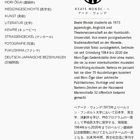
MORI ŌGAI
(森鷗外)
MEDIZINGESCHICHTE
(医学史)
BEATE WONDE・ベ
アーテ・ヴォンデ
KUNST
(美術)
LITERATUR
Beate Wonde studierte ab 1973
(文学)
Japanologie, Anglistik und
KEWPIE
(キューピー)
Theaterwissenschaft an der Humboldt–
STRASSENDECKEL
(マンホール)
Universität. Von einem postgraduierten
Studienaufenthalt an der Waseda–
FOTOGRAFIE
(写真)
Universität Tokio zurückgekehrt, betreute
FUKUSHIMA
(フクシマ)
sie seit Gründung 1984 bis 2020 die
DEUTSCH-JAPANISCHE BEZIEHUNGEN
Mori-Ôgai-Gedenkstätte ihrer alma mater,
(日独関係)
die sie zu einer interkulturellen musealen
Einrichtung ausbaute. Nahezu en passant
hat sie über 70 Ausstellungen kuratiert
und Mori Ôgai über zahlreiche
Publikationen, Vorträge und seine
Namens-Zeichen an der Hauswand
Marienstraße 32 öffentlich bekannt
gemacht
ベアーテ・ヴォンデ:1973年よりベルリ
ン・フンボルト大学において日本学、英文
学、演劇学を学び、PhDプログラムの一環
として早稲田大学に留学する。帰国後、
1984年から2020年までのベルリン森鷗外
記念館開館に向けて立ち上げチームの一員
となる。以来36年間、異文化交流に寄与す