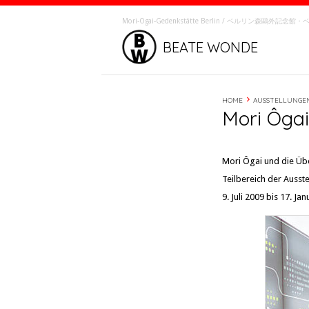
Mori-Ôgai-Gedenkstätte Berlin / ベルリン森鷗外記
BEATE WONDE
HOME
AUSSTELLUNGE
Mori Ôgai
Mori Ôgai und die Übe
Teilbereich der Ausst
9. Juli 2009 bis 17. Ja