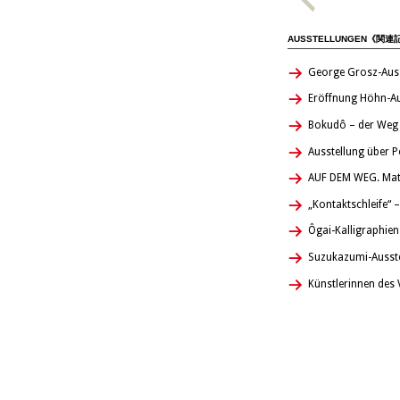
AUSSTELLUNGEN《関連
George Grosz-Auss
Eröffnung Höhn-Au
Bokudô – der Weg 
Ausstellung über 
AUF DEM WEG. Math
„Kontaktschleife“ 
Ôgai-Kalligraphi
Suzukazumi-Ausste
Künstlerinnen des