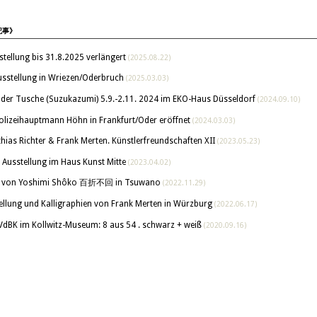
記事》
tellung bis 31.8.2025 verlängert
(2025.08.22)
sstellung in Wriezen/Oderbruch
(2025.03.03)
der Tusche (Suzukazumi) 5.9.-2.11. 2024 im EKO-Haus Düsseldorf
(2024.09.10)
Polizeihauptmann Höhn in Frankfurt/Oder eröffnet
(2024.03.03)
ias Richter & Frank Merten. Künstlerfreundschaften XII
(2023.05.23)
– Ausstellung im Haus Kunst Mitte
(2023.04.02)
en von Yoshimi Shôko 百折不回 in Tsuwano
(2022.11.29)
llung und Kalligraphien von Frank Merten in Würzburg
(2022.06.17)
 VdBK im Kollwitz-Museum: 8 aus 54 . schwarz + weiß
(2020.09.16)