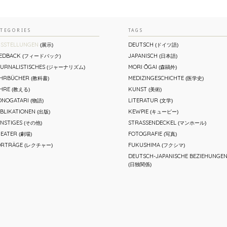
ATEGORIES
TAGS
SSTELLUNGEN
DEUTSCH
(展示)
(ドイツ語)
EDBACK
JAPANISCH
(フィードバック)
(日本語)
URNALISTISCHES
MORI ŌGAI
(ジャーナリズム)
(森鷗外)
EHRBÜCHER
MEDIZINGESCHICHTE
(教科書)
(医学史)
HRE
KUNST
(教える)
(美術)
NOGATARI
LITERATUR
(物語)
(文学)
BLIKATIONEN
KEWPIE
(出版)
(キューピー)
NSTIGES
STRASSENDECKEL
(その他)
(マンホール)
EATER
FOTOGRAFIE
(劇場)
(写真)
ORTRÄGE
FUKUSHIMA
(レクチャー)
(フクシマ)
DEUTSCH-JAPANISCHE BEZIEHUNGE
(日独関係)