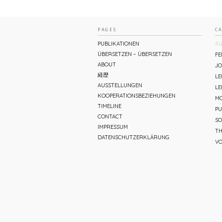
PAGES
C
PUBLIKATIONEN
AU
ÜBERSETZEN – ÜBERSETZEN
FE
ABOUT
JO
経歴
L
AUSSTELLUNGEN
LE
KOOPERATIONSBEZIEHUNGEN
MO
TIMELINE
PU
CONTACT
SO
IMPRESSUM
TH
DATENSCHUTZERKLÄRUNG
V