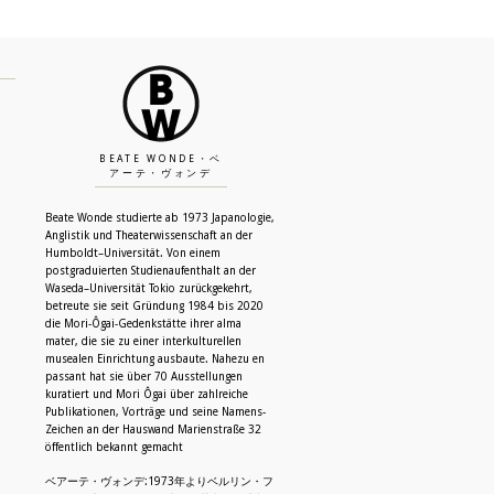
BEATE WONDE・ベ
アーテ・ヴォンデ
Beate Wonde studierte ab 1973 Japanologie,
Anglistik und Theaterwissenschaft an der
Humboldt–Universität. Von einem
postgraduierten Studienaufenthalt an der
Waseda–Universität Tokio zurückgekehrt,
betreute sie seit Gründung 1984 bis 2020
die Mori-Ôgai-Gedenkstätte ihrer alma
N
mater, die sie zu einer interkulturellen
musealen Einrichtung ausbaute. Nahezu en
passant hat sie über 70 Ausstellungen
kuratiert und Mori Ôgai über zahlreiche
Publikationen, Vorträge und seine Namens-
Zeichen an der Hauswand Marienstraße 32
öffentlich bekannt gemacht
ベアーテ・ヴォンデ:1973年よりベルリン・フ