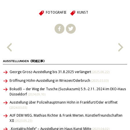
FOTOGRAFIE
KUNST
AUSSTELLUNGEN《関連記事》
George Grosz-Ausstellung bis 31.8.2025 verlängert
(2025.08.22)
Eröffnung Höhn-Ausstellung in Wriezen/Oderbruch
(2025.03.03)
Bokudô – der Weg der Tusche (Suzukazumi) 5.9.-2.11. 2024 im EKO-Haus
Düsseldorf
(2024.09.10)
Ausstellung über Polizeihauptmann Höhn in Frankfurt/Oder eröffnet
(2024.03.03)
AUF DEM WEG. Mathias Richter & Frank Merten. Künstlerfreundschaften
XII
(2023.05.23)
„Kontaktschleife“ – Ausstellung im Haus Kunst Mitte
(2023.04.02)