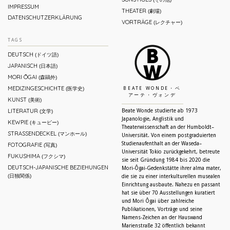
IMPRESSUM
THEATER
(劇場)
DATENSCHUTZERKLÄRUNG
VORTRÄGE
(レクチャー)
TAGS
DEUTSCH
(ドイツ語)
JAPANISCH
(日本語)
MORI ŌGAI
(森鷗外)
MEDIZINGESCHICHTE
(医学史)
BEATE WONDE・ベ
アーテ・ヴォンデ
KUNST
(美術)
LITERATUR
Beate Wonde studierte ab 1973
(文学)
Japanologie, Anglistik und
KEWPIE
(キューピー)
Theaterwissenschaft an der Humboldt–
STRASSENDECKEL
(マンホール)
Universität. Von einem postgraduierten
Studienaufenthalt an der Waseda–
FOTOGRAFIE
(写真)
Universität Tokio zurückgekehrt, betreute
FUKUSHIMA
(フクシマ)
sie seit Gründung 1984 bis 2020 die
DEUTSCH-JAPANISCHE BEZIEHUNGEN
Mori-Ôgai-Gedenkstätte ihrer alma mater,
(日独関係)
die sie zu einer interkulturellen musealen
Einrichtung ausbaute. Nahezu en passant
hat sie über 70 Ausstellungen kuratiert
und Mori Ôgai über zahlreiche
Publikationen, Vorträge und seine
Namens-Zeichen an der Hauswand
Marienstraße 32 öffentlich bekannt