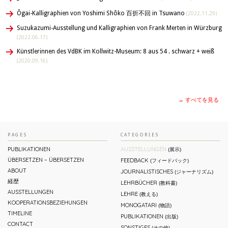
Ôgai-Kalligraphien von Yoshimi Shôko 百折不回 in Tsuwano
(2022.11.29)
Suzukazumi-Ausstellung und Kalligraphien von Frank Merten in Würzburg
(2022.06.17)
Künstlerinnen des VdBK im Kollwitz-Museum: 8 aus 54 . schwarz + weiß
(2020.09.16)
→ すべてを見る
PAGES
CATEGORIES
PUBLIKATIONEN
AUSSTELLUNGEN
(展示)
ÜBERSETZEN – ÜBERSETZEN
FEEDBACK
(フィードバック)
ABOUT
JOURNALISTISCHES
(ジャーナリズム)
経歴
LEHRBÜCHER
(教科書)
AUSSTELLUNGEN
LEHRE
(教える)
KOOPERATIONSBEZIEHUNGEN
MONOGATARI
(物語)
TIMELINE
PUBLIKATIONEN
(出版)
CONTACT
SONSTIGES
(その他)