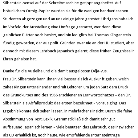
Silberstein-sensei auf der Schreibmaschine getippt angeheftet. Auf
bräunlichem Ormig-Papier wurden sie für die wenigen handverlesenen
Studenten abgezogen und an uns einige Jahre getestet. Übrigens habe ich
im Vorfeld der Ausstellung eine Umfrage gestartet, wer denn diese
gelblichen Blätter noch besitzt, und bin lediglich bei Thomas Klingenstein
fündig geworden, der aus polit. Gründen zwar nie an der HU studiert, aber
dennoch mit diesem Lehrbuch Japanisch gelernt, diese frühen Zeugnisse in
Ehren gehalten hat.
Danke für die Ausleihe und die damit ausgelösten Déjà-vus.
Frau Dr. Silberstein kann Ihnen viel besser als ich Auskunft geben, welch
zähes Ringen untereinander und mit Lektoren um jeden Satz dem Druck
des Grundkurses und des 1986 erschienenen Lernwortschatzes – den Dr.
Silberstein als Abfallprodukt des ersten bezeichnet – voraus ging. Das
Ergebnis konnte sich sehen lassen, in mehrfacher Hinsicht. Durch die feine
Abstimmung von Text. Lexik, Grammatik ließ sich damit sehr gut
aufbauend Japanisch lernen – viele benutzen das Lehrbuch, das inzwischen
als CD erhältlich ist, noch heute, wie empfehlende Interneteinträge