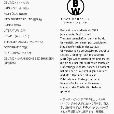
DEUTSCH
(ドイツ語)
JAPANISCH
(日本語)
MORI ŌGAI
(森鷗外)
MEDIZINGESCHICHTE
(医学史)
BEATE WONDE・ベ
アーテ・ヴォンデ
KUNST
(美術)
LITERATUR
Beate Wonde studierte ab 1973
(文学)
Japanologie, Anglistik und
KEWPIE
(キューピー)
Theaterwissenschaft an der Humboldt–
STRASSENDECKEL
(マンホール)
Universität. Von einem postgraduierten
Studienaufenthalt an der Waseda–
FOTOGRAFIE
(写真)
Universität Tokio zurückgekehrt, betreute
FUKUSHIMA
(フクシマ)
sie seit Gründung 1984 bis 2020 die
DEUTSCH-JAPANISCHE BEZIEHUNGEN
Mori-Ôgai-Gedenkstätte ihrer alma mater,
(日独関係)
die sie zu einer interkulturellen musealen
Einrichtung ausbaute. Nahezu en passant
hat sie über 70 Ausstellungen kuratiert
und Mori Ôgai über zahlreiche
Publikationen, Vorträge und seine
Namens-Zeichen an der Hauswand
Marienstraße 32 öffentlich bekannt
gemacht
ベアーテ・ヴォンデ:1973年よりベルリ
ン・フンボルト大学において日本学、英文
学、演劇学を学び、PhDプログラムの一環
として早稲田大学に留学する。帰国後、