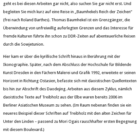
geht es bei diesen Arbeiten gar nicht, also suchen Sie gar nicht erst. Und
begleiten Sie mich kurz auf eine Reise in „Baumhekels Reich der Zeichen“
(frei nach Roland Barthes). Thomas Baumhekel ist ein Grenzgänger, die
Überwindung von unfreiwillig auferlegten Grenzen und das Interesse für
fremde Kulturen führte ihn schon zu DDR-Zeiten auf abenteuerliche Reisen
durch die Sowjetunion.
Hier kam er über die kyrillische Schrift hinaus in Berührung mit der
Ikonographie. Später, nach dem Abschluss der Hochschule für Bildende
Kunst Dresden in den Fächern Malerei und Grafik 1992, erweitete er seinen
Horizont in Richtung Ostasien, befasste sich mit daoistischen Quellentexten
bis hin zur Abschrift des Daodejing. Arbeiten aus diesem Zyklus, nämlich
daoistische Texte auf Treibholz aus der Elbe waren bereits 2006 im
Berliner Asiatischen Museum zu sehen. (Im Raum nebenan finden sie ein
neueres Beispiel dieser Schriften auf Treibholz mit den alten Zeichen für
Unter den Linden – passend zu Mori Ogais rauschhafter ersten Begegnung
mit diesem Boulevard.)