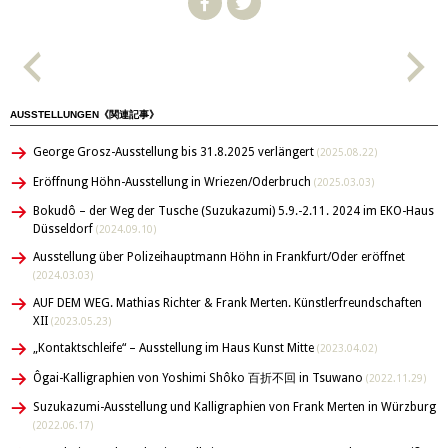
AUSSTELLUNGEN《関連記事》
George Grosz-Ausstellung bis 31.8.2025 verlängert
(2025.08.22)
Eröffnung Höhn-Ausstellung in Wriezen/Oderbruch
(2025.03.03)
Bokudô – der Weg der Tusche (Suzukazumi) 5.9.-2.11. 2024 im EKO-Haus
Düsseldorf
(2024.09.10)
Ausstellung über Polizeihauptmann Höhn in Frankfurt/Oder eröffnet
(2024.03.03)
AUF DEM WEG. Mathias Richter & Frank Merten. Künstlerfreundschaften
XII
(2023.05.23)
„Kontaktschleife“ – Ausstellung im Haus Kunst Mitte
(2023.04.02)
Ôgai-Kalligraphien von Yoshimi Shôko 百折不回 in Tsuwano
(2022.11.29)
Suzukazumi-Ausstellung und Kalligraphien von Frank Merten in Würzburg
(2022.06.17)