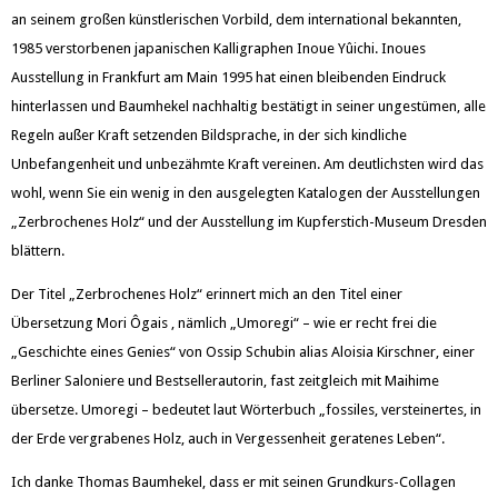
an seinem großen künstlerischen Vorbild, dem international bekannten,
1985 verstorbenen japanischen Kalligraphen Inoue Yûichi. Inoues
Ausstellung in Frankfurt am Main 1995 hat einen bleibenden Eindruck
hinterlassen und Baumhekel nachhaltig bestätigt in seiner ungestümen, alle
Regeln außer Kraft setzenden Bildsprache, in der sich kindliche
Unbefangenheit und unbezähmte Kraft vereinen. Am deutlichsten wird das
wohl, wenn Sie ein wenig in den ausgelegten Katalogen der Ausstellungen
„Zerbrochenes Holz“ und der Ausstellung im Kupferstich-Museum Dresden
blättern.
Der Titel „Zerbrochenes Holz“ erinnert mich an den Titel einer
Übersetzung Mori Ôgais , nämlich „Umoregi“ – wie er recht frei die
„Geschichte eines Genies“ von Ossip Schubin alias Aloisia Kirschner, einer
Berliner Saloniere und Bestsellerautorin, fast zeitgleich mit Maihime
übersetze. Umoregi – bedeutet laut Wörterbuch „fossiles, versteinertes, in
der Erde vergrabenes Holz, auch in Vergessenheit geratenes Leben“.
Ich danke Thomas Baumhekel, dass er mit seinen Grundkurs-Collagen