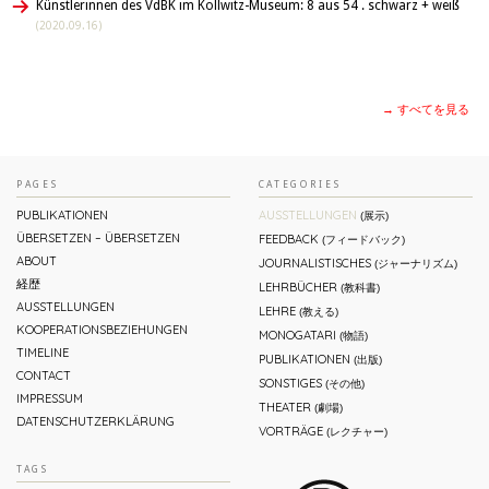
Künstlerinnen des VdBK im Kollwitz-Museum: 8 aus 54 . schwarz + weiß
(2020.09.16)
→ すべてを見る
PAGES
CATEGORIES
PUBLIKATIONEN
AUSSTELLUNGEN
(展示)
ÜBERSETZEN – ÜBERSETZEN
FEEDBACK
(フィードバック)
ABOUT
JOURNALISTISCHES
(ジャーナリズム)
経歴
LEHRBÜCHER
(教科書)
AUSSTELLUNGEN
LEHRE
(教える)
KOOPERATIONSBEZIEHUNGEN
MONOGATARI
(物語)
TIMELINE
PUBLIKATIONEN
(出版)
CONTACT
SONSTIGES
(その他)
IMPRESSUM
THEATER
(劇場)
DATENSCHUTZERKLÄRUNG
VORTRÄGE
(レクチャー)
TAGS