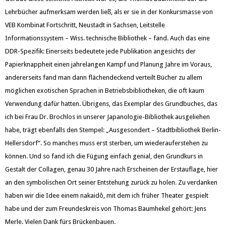
Lehrbücher aufmerksam werden ließ, als er sie in der Konkursmasse von
VEB Kombinat Fortschritt, Neustadt in Sachsen, Leitstelle
Informationssystem – Wiss. technische Bibliothek – fand. Auch das eine
DDR-Spezifik: Einerseits bedeutete jede Publikation angesichts der
Papierknappheit einen jahrelangen Kampf und Planung Jahre im Voraus,
andererseits fand man dann flächendeckend verteilt Bücher zu allem
möglichen exotischen Sprachen in Betriebsbibliotheken, die oft kaum
Verwendung dafür hatten. Übrigens, das Exemplar des Grundbuches, das
ich bei Frau Dr. Brochlos in unserer Japanologie-Bibliothek ausgeliehen
habe, trägt ebenfalls den Stempel: „Ausgesondert – Stadtbibliothek Berlin-
Hellersdorf“. So manches muss erst sterben, um wiederauferstehen zu
können. Und so fand ich die Fügung einfach genial, den Grundkurs in
Gestalt der Collagen, genau 30 Jahre nach Erscheinen der Erstauflage, hier
an den symbolischen Ort seiner Entstehung zurück zu holen. Zu verdanken
haben wir die Idee einem nakaidô, mit dem ich früher Theater gespielt
habe und der zum Freundeskreis von Thomas Baumhekel gehört: Jens
Merle. Vielen Dank fürs Brückenbauen.