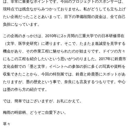
は、非常に重要なポイントです。今回のプロジェクトのスポンサーは、
現時点では残念ながらみつかっておりません。私がどうしても立ち上げ
たい企画だったこととあいまって、目下の準備段階の資金は、全て自己
負担になっています。
この企画のきっかけは、2010年に2ヶ月間の三重大学での日本研修滞在
（文学、医学史研究）に遡ります。そこで、たまたま進誠堂を見学する
機会があり、その作業工程に魅せられたのが始まりです。ドイツの方々
にもこの工程を紹介したいという思いがつのりました。2017年に鈴鹿市
文化会館での「墨と文学」イベントへの参加の折に多くの写真や資料を
収集できたことから、今回の特別展では、鈴鹿と鈴鹿墨にスポットがあ
たりますが、墨の歴史という事で、奈良にも言及するつもりです。中心
は墨の作ら方の紹介です。
では、簡単ではございますが、お礼にかえて。
梅雨の時節柄、どうぞご自愛下さい。
草々