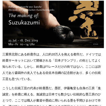
三重県北部にある鈴鹿市は、人口約20万人を抱える都市だ。ドイツでは
鈴鹿サーキットにおいて開催される「日本グランプリ」の街としてよく
知られている。しかし、鈴鹿はF1レースだけの街ではない。ここには詩
人であり森鷗外の友人でもある佐佐木信綱の記念館があり、多くの伝統
工芸も息づいている。
こうした伝統工芸の代表が鈴鹿墨だ。墨匠、伊藤亀堂も自身の工房「進
誠堂」を鈴鹿に構える。進誠堂は日本でも数少ない伝統的な墨工房のひ
とつで、ここでは職人が書道や墨絵に用いられる墨を手間ひまかけて作