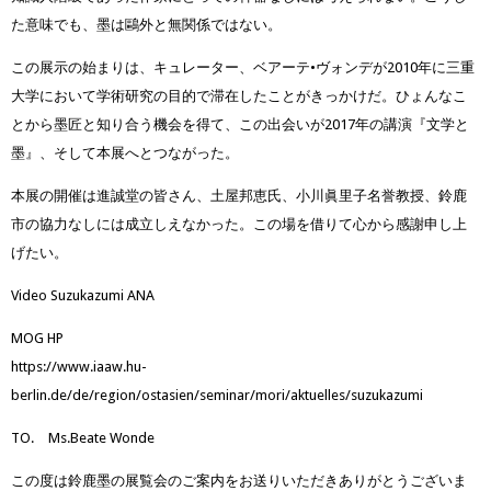
た意味でも、墨は鷗外と無関係ではない。
この展示の始まりは、キュレーター、ベアーテ•ヴォンデが2010年に三重
大学において学術研究の目的で滞在したことがきっかけだ。ひょんなこ
とから墨匠と知り合う機会を得て、この出会いが2017年の講演『文学と
墨』、そして本展へとつながった。
本展の開催は進誠堂の皆さん、土屋邦恵氏、小川眞里子名誉教授、鈴鹿
市の協力なしには成立しえなかった。この場を借りて心から感謝申し上
げたい。
Video Suzukazumi ANA
MOG HP
https://www.iaaw.hu-
berlin.de/de/region/ostasien/seminar/mori/aktuelles/suzukazumi
TO. Ms.Beate Wonde
この度は鈴鹿墨の展覧会のご案内をお送りいただきありがとうございま