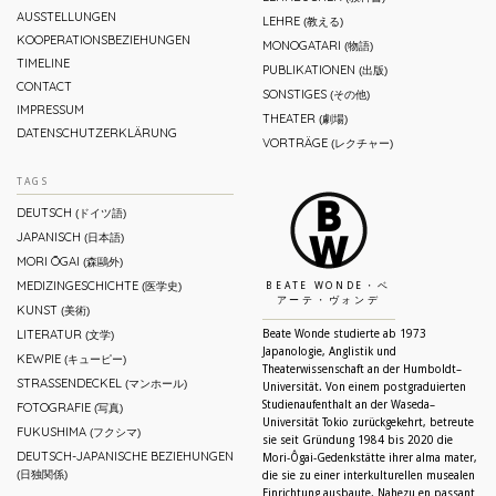
AUSSTELLUNGEN
LEHRE
(教える)
KOOPERATIONSBEZIEHUNGEN
MONOGATARI
(物語)
TIMELINE
PUBLIKATIONEN
(出版)
CONTACT
SONSTIGES
(その他)
IMPRESSUM
THEATER
(劇場)
DATENSCHUTZERKLÄRUNG
VORTRÄGE
(レクチャー)
TAGS
DEUTSCH
(ドイツ語)
JAPANISCH
(日本語)
MORI ŌGAI
(森鷗外)
MEDIZINGESCHICHTE
(医学史)
BEATE WONDE・ベ
アーテ・ヴォンデ
KUNST
(美術)
LITERATUR
Beate Wonde studierte ab 1973
(文学)
Japanologie, Anglistik und
KEWPIE
(キューピー)
Theaterwissenschaft an der Humboldt–
STRASSENDECKEL
(マンホール)
Universität. Von einem postgraduierten
Studienaufenthalt an der Waseda–
FOTOGRAFIE
(写真)
Universität Tokio zurückgekehrt, betreute
FUKUSHIMA
(フクシマ)
sie seit Gründung 1984 bis 2020 die
DEUTSCH-JAPANISCHE BEZIEHUNGEN
Mori-Ôgai-Gedenkstätte ihrer alma mater,
(日独関係)
die sie zu einer interkulturellen musealen
Einrichtung ausbaute. Nahezu en passant