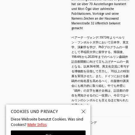
hat sie über 70 Ausstellungen kuratiert
und Mori Ôgai über zahlreiche
Publikationen, Vorträge und seine
Namens-Zeichen an der Hauswand
Marienstraße 32 öffentlich bekannt
gemacht
ベアーテ・ヴォンデ:1973年よりベルリ
ン・フンボルト大学において日本学、英文
学、演劇学を学び、PhDプログラムの一環
として早稲田大学に留学する。帰国後、
1984年から2020年までのベルリン森鷗外
記念館開館に向けて立ち上げチームの一員
となる。以来36年間、異文化交流に寄与す
る博物館を目指して尽力し、70以上の特別
展を実現させた。また、ドイツにおける森
鷗外の知名度を高めるべく、出版物や講演
会にも精力的に取り組む。中でも外壁に
「鷗外」の文字を施す企画は、記念館の存
在を周知させるのに一役買い、今日ではベ
ルリンのシンボルとも言えるほど知られた
外壁となった。
COOKIES UND PRIVACY
Diese Webseite benutzt Cookies. Was sind
© 2026 by Beate Wonde・ベアーテ・ヴォンデ
Cookies?
Mehr Infos