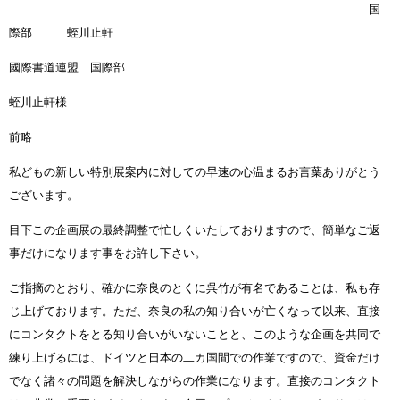
国
際部 蛭川止軒
國際書道連盟 国際部
蛭川止軒様
前略
私どもの新しい特別展案内に対しての早速の心温まるお言葉ありがとう
ございます。
目下この企画展の最終調整で忙しくいたしておりますので、簡単なご返
事だけになります事をお許し下さい。
ご指摘のとおり、確かに奈良のとくに呉竹が有名であることは、私も存
じ上げております。ただ、奈良の私の知り合いが亡くなって以来、直接
にコンタクトをとる知り合いがいないことと、このような企画を共同で
練り上げるには、ドイツと日本の二カ国間での作業ですので、資金だけ
でなく諸々の問題を解決しながらの作業になります。直接のコンタクト