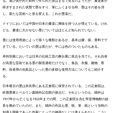
る。選び抜かれた材料で作られた墨はまるで至宝のようだが、書道家が
研ぎすまされた状態で墨をすり、筆にふくませる時、墨はその姿を消
し、新たな芸術へと形を変える。これが墨道だ。
ドイツにおいては中国や日本の書道に興味を持つ人が増えている。けれ
ども、書道に欠かせない墨についてはほとんど知られていない。
墨には使用用途によって様々な種類があるが、基本は膠、煤、香料でで
きている。たいていの墨は黒だが、中には色のついたものもある。
本特別展においては日本の伝統工芸の舞台裏に焦点を当てた。それ自体
が高度な芸術である墨の製造過程だけでなく、食品、衣服、建物、香
料、役者用の化粧品といった墨の多様な使用方法についてもご紹介す
る。
日本最古の墨は奈良県にある正倉院に保管されている。この正倉院は、
鈴鹿墨展とベルリン森鷗外記念館の接点だ。それというのも、鷗外は
1917年から亡くなる1922年までの間、この正倉院を含む帝室博物館の総
長を務めていたのだ。また、鷗外の作品も墨、硯、筆、紙という当時の
知識人階級であった作家にとっての神器なしには考えられない。こうし