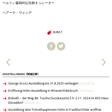
ベルリン森鷗外記念館キュレーター
ベアーテ・ヴォンデ
KUNST
AUSSTELLUNGEN《関連記事》
George Grosz-Ausstellung bis 31.8.2025 verlängert
(2025.08.22)
Eröffnung Höhn-Ausstellung in Wriezen/Oderbruch
(2025.03.03)
Bokudô – der Weg der Tusche (Suzukazumi) 5.9.-2.11. 2024 im EKO-Haus
Düsseldorf
(2024.09.10)
Ausstellung über Polizeihauptmann Höhn in Frankfurt/Oder eröffnet