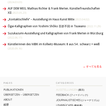
(2024.03.03)
AUF DEM WEG. Mathias Richter & Frank Merten. Künstlerfreundschaften
XII
(2023.05.23)
„Kontaktschleife“ – Ausstellung im Haus Kunst Mitte
(2023.04.02)
Ôgai-Kalligraphien von Yoshimi Shôko 百折不回 in Tsuwano
(2022.11.29)
Suzukazumi-Ausstellung und Kalligraphien von Frank Merten in Würzburg
(2022.06.17)
Künstlerinnen des VdBK im Kollwitz-Museum: 8 aus 54 . schwarz + weiß
(2020.09.16)
→ すべてを見る
PAGES
CATEGORIES
PUBLIKATIONEN
AUSSTELLUNGEN
(展示)
ÜBERSETZEN – ÜBERSETZEN
FEEDBACK
(フィードバック)
ABOUT
JOURNALISTISCHES
(ジャーナリズム)
経歴
LEHRBÜCHER
(教科書)