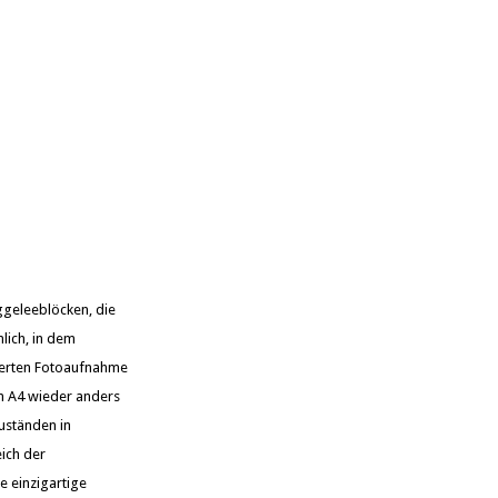
ggeleeblöcken, die
lich, in dem
zierten Fotoaufnahme
in A4 wieder anders
uständen in
ich der
e einzigartige