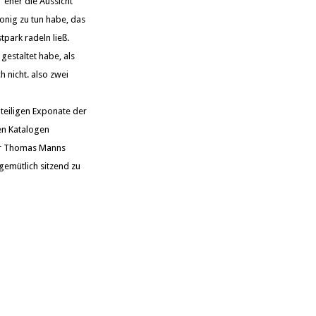
 eher die Aussicht
Honig zu tun habe, das
park radeln ließ.
gestaltet habe, als
 nicht. also zwei
inteiligen Exponate der
en Katalogen
er Thomas Manns
gemütlich sitzend zu