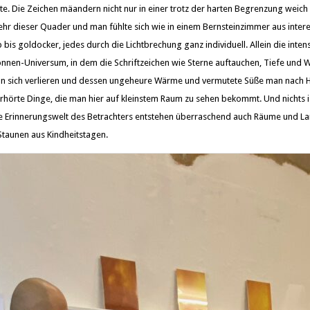
te. Die Zeichen mäandern nicht nur in einer trotz der harten Begrenzung weic
hr dieser Quader und man fühlte sich wie in einem Bernsteinzimmer aus inter
 bis goldocker, jedes durch die Lichtbrechung ganz individuell. Allein die inte
Sonnen-Universum, in dem die Schriftzeichen wie Sterne auftauchen, Tiefe und W
n sich verlieren und dessen ungeheure Wärme und vermutete Süße man nach H
erhörte Dinge, die man hier auf kleinstem Raum zu sehen bekommt. Und nichts ist
e Erinnerungswelt des Betrachters entstehen überraschend auch Räume und L
aunen aus Kindheitstagen.