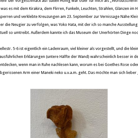
 mehr der Vorgeschmack auf süßen Honig war oder für mich als „Wortlutscherin“
was es mit dem Kirakira, dem Flirren, Funkeln, Leuchten, Strahlen, Glänzen im 
erren und verklebte Kreuzungen am 23. September zur Vernissage Nähe Kleist
er die Neugier zu verfolgen, was Yoko Hata, mit der ich so manche Ausstellung 
ktuell so umtreibt. Außerdem kannte ich das Museum der Unerhörten Dinge noch
lestr. 5-6 ist eigentlich ein Ladenraum, viel kleiner als vorgestellt, und die kle
ausführlichen Erklärungen (untere Hälfte der Wand) wahrscheinlich besser in d
entdecken, wenn man in Ruhe nachlesen kann, worum es bei Goethes Rose od
bgerissenen Arm einer Maneki neko u.v.a.m. geht. Das möchte man sich lieber 