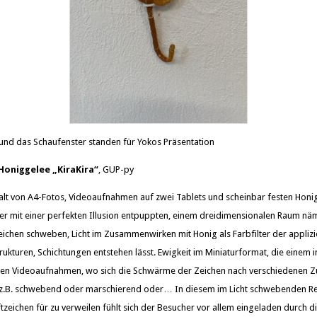
und das Schaufenster standen für Yokos Präsentation
Honiggelee „KiraKira“
, GUP-py
alt von A4-Fotos, Videoaufnahmen auf zwei Tablets und scheinbar festen Honi
der mit einer perfekten Illusion entpuppten, einem dreidimensionalen Raum näm
zeichen schweben, Licht im Zusammenwirken mit Honig als Farbfilter der appli
ukturen, Schichtungen entstehen lässt. Ewigkeit im Miniaturformat, die einem 
i den Videoaufnahmen, wo sich die Schwärme der Zeichen nach verschiedenen Z
z.B. schwebend oder marschierend oder… In diesem im Licht schwebenden Re
zeichen für zu verweilen fühlt sich der Besucher vor allem eingeladen durch di