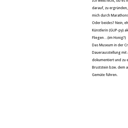
Ich weiß nicht, ob es
darauf, zu ergründen, 
mich durch Marathonsp
Oder beides? Nein, eh
Künstlerin (GUP-py) a
Fliegen…(im Honig?)
Das Museum in der Crel
Dauerausstellung mit 
dokumentiert und zu 
Bruststein bzw. dem a
Gemüte führen.