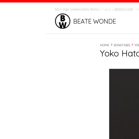
Mori-Ôgai-Gedenkstätte Berlin / ベルリン森鷗外記
BEATE WONDE
HOME
SONSTIGES
YO
Yoko Hata