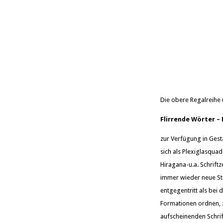
Die obere Regalreihe 
Flirrende Wörter – 
zur Verfügung in Gest
sich als Plexiglasqua
Hiragana-u.a. Schrift
immer wieder neue Str
entgegentritt als be
Formationen ordnen, 
aufscheinenden Schrift