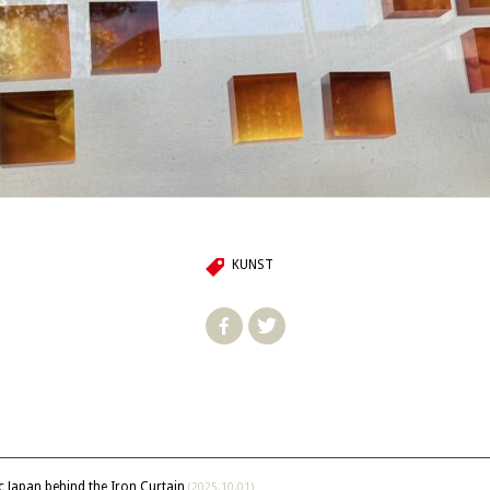
KUNST
ic Japan behind the Iron Curtain
(2025.10.01)