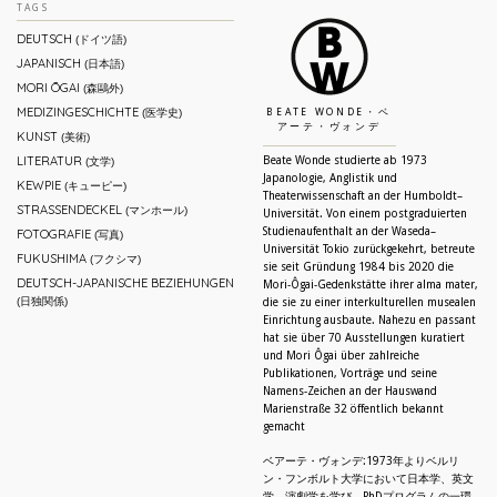
TAGS
DEUTSCH
(ドイツ語)
JAPANISCH
(日本語)
MORI ŌGAI
(森鷗外)
MEDIZINGESCHICHTE
(医学史)
BEATE WONDE・ベ
アーテ・ヴォンデ
KUNST
(美術)
LITERATUR
Beate Wonde studierte ab 1973
(文学)
Japanologie, Anglistik und
KEWPIE
(キューピー)
Theaterwissenschaft an der Humboldt–
STRASSENDECKEL
(マンホール)
Universität. Von einem postgraduierten
Studienaufenthalt an der Waseda–
FOTOGRAFIE
(写真)
Universität Tokio zurückgekehrt, betreute
FUKUSHIMA
(フクシマ)
sie seit Gründung 1984 bis 2020 die
DEUTSCH-JAPANISCHE BEZIEHUNGEN
Mori-Ôgai-Gedenkstätte ihrer alma mater,
(日独関係)
die sie zu einer interkulturellen musealen
Einrichtung ausbaute. Nahezu en passant
hat sie über 70 Ausstellungen kuratiert
und Mori Ôgai über zahlreiche
Publikationen, Vorträge und seine
Namens-Zeichen an der Hauswand
Marienstraße 32 öffentlich bekannt
gemacht
ベアーテ・ヴォンデ:1973年よりベルリ
ン・フンボルト大学において日本学、英文
学、演劇学を学び、PhDプログラムの一環