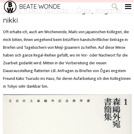
BEATE WONDE
Briefe Kako Tsurudo – Ôgai, Koganei
nikki
Oft erhalte ich, auch am Wochenende, Mails von japanischen Kollegen, die
mich bitten, ihnen umgehend beim Entziffern handschriftlicher Einträge in
Briefen und Tagebüchern von Meiji-Jpaanern zu helfen. Auf diese Weise
haben sich ganze Regal-Reihen gefüllt, wo im Vor- oder Nachwort für die
Zuarbeit gedankt wird. Mitten in der Vorbereitung der neuen
Dauerausstellung flatterten z.B. Anfragen zu Briefen von Ôgais engstem
Freund Kako Tsurudo ins Haus, für deren Aufarbeitung ich den KollegInnen
in Tokyo sehr dankbar bin.