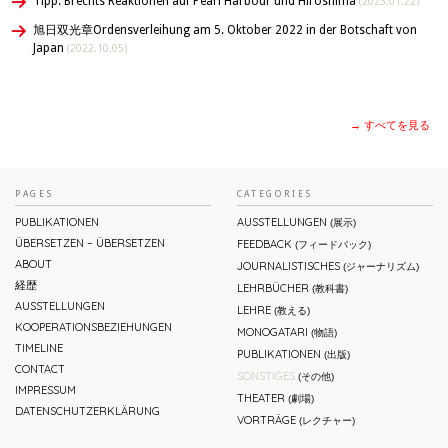
Tipp: Brechts Reaktionen auf Pearl Harbour und Hiroshima
(2023.01.22)
旭日双光章Ordensverleihung am 5. Oktober 2022 in der Botschaft von
Japan
(2022.10.05)
→ すべてを見る
PAGES
CATEGORIES
PUBLIKATIONEN
AUSSTELLUNGEN
(展示)
ÜBERSETZEN – ÜBERSETZEN
FEEDBACK
(フィードバック)
ABOUT
JOURNALISTISCHES
(ジャーナリズム)
経歴
LEHRBÜCHER
(教科書)
AUSSTELLUNGEN
LEHRE
(教える)
KOOPERATIONSBEZIEHUNGEN
MONOGATARI
(物語)
TIMELINE
PUBLIKATIONEN
(出版)
CONTACT
SONSTIGES
(その他)
IMPRESSUM
THEATER
(劇場)
DATENSCHUTZERKLÄRUNG
VORTRÄGE
(レクチャー)