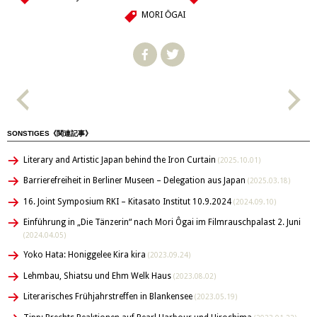
MORI ŌGAI
SONSTIGES《関連記事》
Literary and Artistic Japan behind the Iron Curtain
(2025.10.01)
Barrierefreiheit in Berliner Museen – Delegation aus Japan
(2025.03.18)
16. Joint Symposium RKI – Kitasato Institut 10.9.2024
(2024.09.10)
Einführung in „Die Tänzerin“ nach Mori Ôgai im Filmrauschpalast 2. Juni
(2024.04.05)
Yoko Hata: Honiggelee Kira kira
(2023.09.24)
Lehmbau, Shiatsu und Ehm Welk Haus
(2023.08.02)
Literarisches Frühjahrstreffen in Blankensee
(2023.05.19)