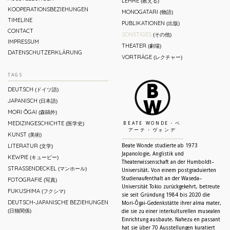
LEHRE
(教える)
KOOPERATIONSBEZIEHUNGEN
MONOGATARI
(物語)
TIMELINE
PUBLIKATIONEN
(出版)
CONTACT
SONSTIGES
(その他)
IMPRESSUM
THEATER
(劇場)
DATENSCHUTZERKLÄRUNG
VORTRÄGE
(レクチャー)
TAGS
DEUTSCH
(ドイツ語)
JAPANISCH
(日本語)
MORI ŌGAI
(森鷗外)
MEDIZINGESCHICHTE
(医学史)
BEATE WONDE・ベ
アーテ・ヴォンデ
KUNST
(美術)
LITERATUR
Beate Wonde studierte ab 1973
(文学)
Japanologie, Anglistik und
KEWPIE
(キューピー)
Theaterwissenschaft an der Humboldt–
STRASSENDECKEL
(マンホール)
Universität. Von einem postgraduierten
Studienaufenthalt an der Waseda–
FOTOGRAFIE
(写真)
Universität Tokio zurückgekehrt, betreute
FUKUSHIMA
(フクシマ)
sie seit Gründung 1984 bis 2020 die
DEUTSCH-JAPANISCHE BEZIEHUNGEN
Mori-Ôgai-Gedenkstätte ihrer alma mater,
(日独関係)
die sie zu einer interkulturellen musealen
Einrichtung ausbaute. Nahezu en passant
hat sie über 70 Ausstellungen kuratiert