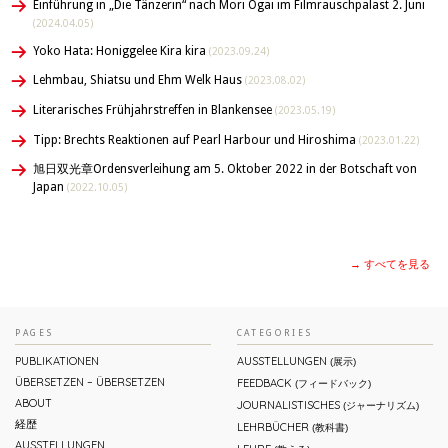
Einführung in „Die Tänzerin“ nach Mori Ôgai im Filmrauschpalast 2. Juni
(2024.04.05)
Yoko Hata: Honiggelee Kira kira
(2023.09.24)
Lehmbau, Shiatsu und Ehm Welk Haus
(2023.08.02)
Literarisches Frühjahrstreffen in Blankensee
(2023.05.19)
Tipp: Brechts Reaktionen auf Pearl Harbour und Hiroshima
(2023.01.22)
旭日双光章Ordensverleihung am 5. Oktober 2022 in der Botschaft von
Japan
(2022.10.05)
→ すべてを見る
PAGES
CATEGORIES
PUBLIKATIONEN
AUSSTELLUNGEN
(展示)
ÜBERSETZEN – ÜBERSETZEN
FEEDBACK
(フィードバック)
ABOUT
JOURNALISTISCHES
(ジャーナリズム)
経歴
LEHRBÜCHER
(教科書)
AUSSTELLUNGEN