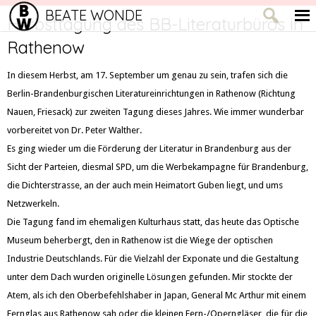
BEATE WONDE
Herbsttagung des BB-Literaturbüros in
Rathenow
In diesem Herbst, am 17. September um genau zu sein, trafen sich die
Berlin-Brandenburgischen Literatureinrichtungen in Rathenow (Richtung
Nauen, Friesack) zur zweiten Tagung dieses Jahres. Wie immer wunderbar
vorbereitet von Dr. Peter Walther.
Es ging wieder um die Förderung der Literatur in Brandenburg aus der
Sicht der Parteien, diesmal SPD, um die Werbekampagne für Brandenburg,
die Dichterstrasse, an der auch mein Heimatort Guben liegt, und ums
Netzwerkeln.
Die Tagung fand im ehemaligen Kulturhaus statt, das heute das Optische
Museum beherbergt, den in Rathenow ist die Wiege der optischen
Industrie Deutschlands. Für die Vielzahl der Exponate und die Gestaltung
unter dem Dach wurden originelle Lösungen gefunden. Mir stockte der
Atem, als ich den Oberbefehlshaber in Japan, General Mc Arthur mit einem
Fernglas aus Rathenow sah oder die kleinen Fern-/Operngläser, die für die