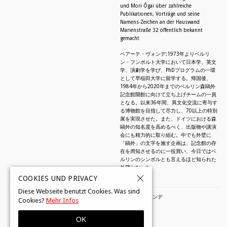
und Mori Ôgai über zahlreiche
Publikationen, Vorträge und seine
Namens-Zeichen an der Hauswand
Marienstraße 32 öffentlich bekannt
gemacht
ベアーテ・ヴォンデ:1973年よりベルリ
ン・フンボルト大学において日本学、英文
学、演劇学を学び、PhDプログラムの一環
として早稲田大学に留学する。帰国後、
1984年から2020年までのベルリン森鷗外
記念館開館に向けて立ち上げチームの一員
となる。以来36年間、異文化交流に寄与す
る博物館を目指して尽力し、70以上の特別
展を実現させた。また、ドイツにおける森
鷗外の知名度を高めるべく、出版物や講演
会にも精力的に取り組む。中でも外壁に
「鷗外」の文字を施す企画は、記念館の存
在を周知させるのに一役買い、今日ではベ
ルリンのシンボルとも言えるほど知られた
外壁となった。
COOKIES UND PRIVACY
Diese Webseite benutzt Cookies. Was sind
© 2026 by Beate Wonde・ベアーテ・ヴォンデ
Cookies?
Mehr Infos
OK