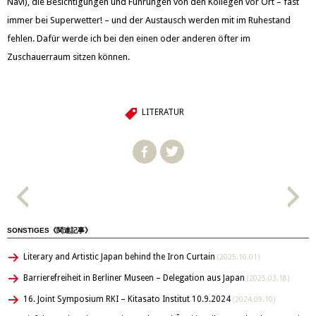
Navi), die Besichtigungen und Führungen von den Kollegen vor Ort – fast
immer bei Superwetter! – und der Austausch werden mit im Ruhestand
fehlen. Dafür werde ich bei den einen oder anderen öfter im
Zuschauerraum sitzen können.
LITERATUR
SONSTIGES《関連記事》
Literary and Artistic Japan behind the Iron Curtain
(2025.10.01)
Barrierefreiheit in Berliner Museen – Delegation aus Japan
(2025.03.18)
16. Joint Symposium RKI – Kitasato Institut 10.9.2024
(2024.09.10)