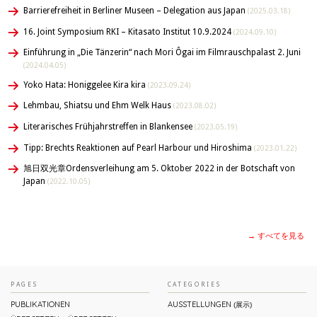
Barrierefreiheit in Berliner Museen – Delegation aus Japan
(2025.03.18)
16. Joint Symposium RKI – Kitasato Institut 10.9.2024
(2024.09.10)
Einführung in „Die Tänzerin“ nach Mori Ôgai im Filmrauschpalast 2. Juni
(2024.04.05)
Yoko Hata: Honiggelee Kira kira
(2023.09.24)
Lehmbau, Shiatsu und Ehm Welk Haus
(2023.08.02)
Literarisches Frühjahrstreffen in Blankensee
(2023.05.19)
Tipp: Brechts Reaktionen auf Pearl Harbour und Hiroshima
(2023.01.22)
旭日双光章Ordensverleihung am 5. Oktober 2022 in der Botschaft von
Japan
(2022.10.05)
→ すべてを見る
PAGES
CATEGORIES
PUBLIKATIONEN
AUSSTELLUNGEN
(展示)