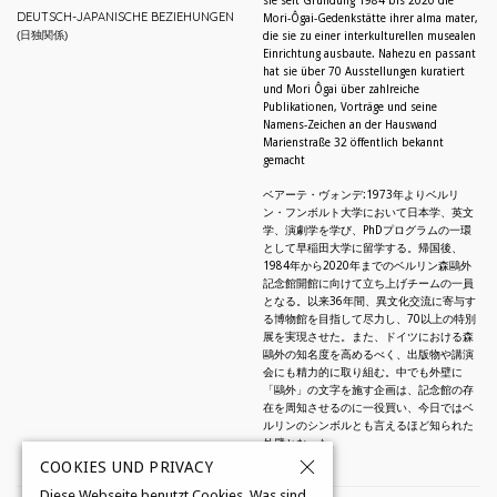
sie seit Gründung 1984 bis 2020 die
DEUTSCH-JAPANISCHE BEZIEHUNGEN
Mori-Ôgai-Gedenkstätte ihrer alma mater,
(日独関係)
die sie zu einer interkulturellen musealen
Einrichtung ausbaute. Nahezu en passant
hat sie über 70 Ausstellungen kuratiert
und Mori Ôgai über zahlreiche
Publikationen, Vorträge und seine
Namens-Zeichen an der Hauswand
Marienstraße 32 öffentlich bekannt
gemacht
ベアーテ・ヴォンデ:1973年よりベルリ
ン・フンボルト大学において日本学、英文
学、演劇学を学び、PhDプログラムの一環
として早稲田大学に留学する。帰国後、
1984年から2020年までのベルリン森鷗外
記念館開館に向けて立ち上げチームの一員
となる。以来36年間、異文化交流に寄与す
る博物館を目指して尽力し、70以上の特別
展を実現させた。また、ドイツにおける森
鷗外の知名度を高めるべく、出版物や講演
会にも精力的に取り組む。中でも外壁に
「鷗外」の文字を施す企画は、記念館の存
在を周知させるのに一役買い、今日ではベ
ルリンのシンボルとも言えるほど知られた
外壁となった。
COOKIES UND PRIVACY
Diese Webseite benutzt Cookies. Was sind