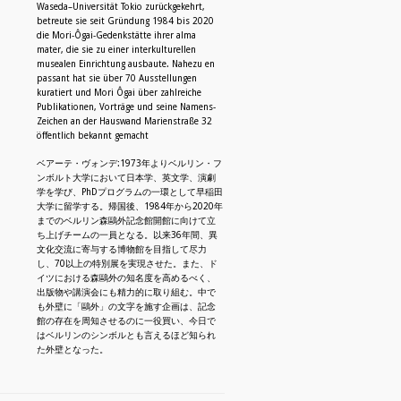
Waseda–Universität Tokio zurückgekehrt,
betreute sie seit Gründung 1984 bis 2020
die Mori-Ôgai-Gedenkstätte ihrer alma
N
mater, die sie zu einer interkulturellen
musealen Einrichtung ausbaute. Nahezu en
passant hat sie über 70 Ausstellungen
kuratiert und Mori Ôgai über zahlreiche
Publikationen, Vorträge und seine Namens-
Zeichen an der Hauswand Marienstraße 32
öffentlich bekannt gemacht
ベアーテ・ヴォンデ:1973年よりベルリン・フ
ンボルト大学において日本学、英文学、演劇
学を学び、PhDプログラムの一環として早稲田
大学に留学する。帰国後、1984年から2020年
までのベルリン森鷗外記念館開館に向けて立
ち上げチームの一員となる。以来36年間、異
文化交流に寄与する博物館を目指して尽力
し、70以上の特別展を実現させた。また、ド
イツにおける森鷗外の知名度を高めるべく、
出版物や講演会にも精力的に取り組む。中で
も外壁に「鷗外」の文字を施す企画は、記念
館の存在を周知させるのに一役買い、今日で
はベルリンのシンボルとも言えるほど知られ
た外壁となった。