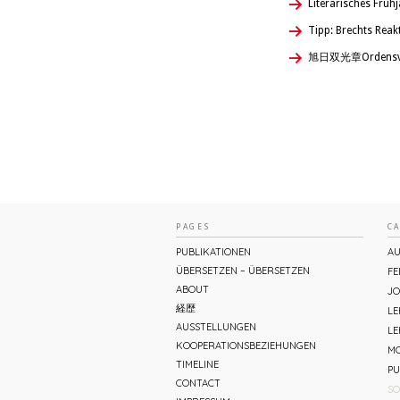
Literarisches Früh
Tipp: Brechts Rea
旭日双光章Ordensverle
PAGES
C
PUBLIKATIONEN
AU
ÜBERSETZEN – ÜBERSETZEN
FE
ABOUT
JO
経歴
L
AUSSTELLUNGEN
LE
KOOPERATIONSBEZIEHUNGEN
MO
TIMELINE
PU
CONTACT
SO