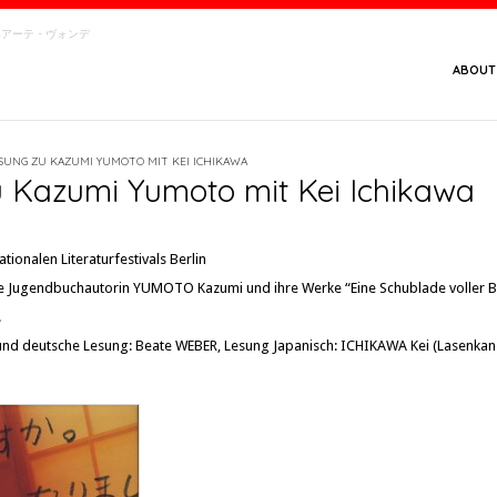
念館・ベアーテ・ヴォンデ
ABOUT
SUNG ZU KAZUMI YUMOTO MIT KEI ICHIKAWA
 Kazumi Yumoto mit Kei Ichikawa
ionalen Literaturfestivals Berlin
ie Jugendbuchautorin YUMOTO Kazumi und ihre Werke “Eine Schublade voller B
.
und deutsche Lesung: Beate WEBER, Lesung Japanisch: ICHIKAWA Kei (Lasenkan-