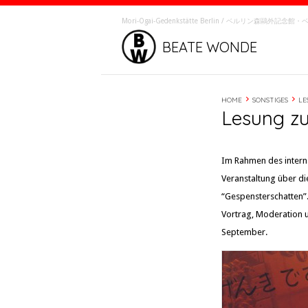
Mori-Ôgai-Gedenkstätte Berlin / ベルリン森鷗外記
BEATE WONDE
HOME
SONSTIGES
LE
Lesung zu
Im Rahmen des internat
Veranstaltung über d
“Gespensterschatten”
Vortrag, Moderation 
September.