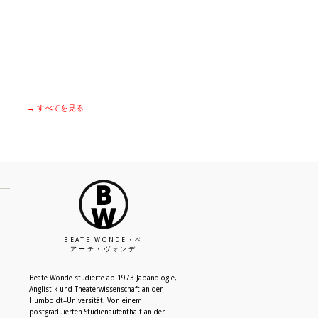
→ すべてを見る
BEATE WONDE・ベ
アーテ・ヴォンデ
Beate Wonde studierte ab 1973 Japanologie,
Anglistik und Theaterwissenschaft an der
Humboldt–Universität. Von einem
postgraduierten Studienaufenthalt an der