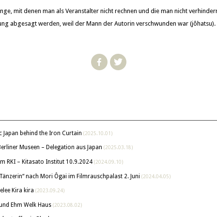
nge, mit denen man als Veranstalter nicht rechnen und die man nicht verhindern
tung abgesagt werden, weil der Mann der Autorin verschwunden war (jôhatsu).
ic Japan behind the Iron Curtain
(2025.10.01)
n Berliner Museen – Delegation aus Japan
(2025.03.18)
m RKI – Kitasato Institut 10.9.2024
(2024.09.10)
 Tänzerin“ nach Mori Ôgai im Filmrauschpalast 2. Juni
(2024.04.05)
lee Kira kira
(2023.09.24)
 und Ehm Welk Haus
(2023.08.02)