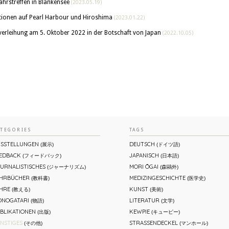
jahrstreffen in Blankensee
(2023.05.19)
ktionen auf Pearl Harbour und Hiroshima
(2023.01.22)
ihung am 5. Oktober 2022 in der Botschaft von Japan
(2022.10.05)
ATEGORIES
TAGS
SSTELLUNGEN
DEUTSCH
(展示)
(ドイツ語)
EDBACK
JAPANISCH
(フィードバック)
(日本語)
URNALISTISCHES
MORI ŌGAI
(ジャーナリズム)
(森鷗外)
EHRBÜCHER
MEDIZINGESCHICHTE
(教科書)
(医学史)
HRE
KUNST
(教える)
(美術)
NOGATARI
LITERATUR
(物語)
(文学)
BLIKATIONEN
KEWPIE
(出版)
(キューピー)
NSTIGES
STRASSENDECKEL
(その他)
(マンホール)