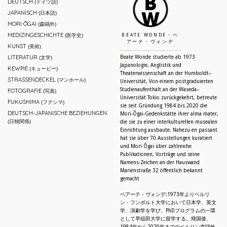
DEUTSCH
(ドイツ語)
JAPANISCH
(日本語)
MORI ŌGAI
(森鷗外)
MEDIZINGESCHICHTE
(医学史)
BEATE WONDE・ベ
アーテ・ヴォンデ
KUNST
(美術)
LITERATUR
Beate Wonde studierte ab 1973
(文学)
Japanologie, Anglistik und
KEWPIE
(キューピー)
Theaterwissenschaft an der Humboldt–
STRASSENDECKEL
(マンホール)
Universität. Von einem postgraduierten
Studienaufenthalt an der Waseda–
FOTOGRAFIE
(写真)
Universität Tokio zurückgekehrt, betreute
FUKUSHIMA
(フクシマ)
sie seit Gründung 1984 bis 2020 die
DEUTSCH-JAPANISCHE BEZIEHUNGEN
Mori-Ôgai-Gedenkstätte ihrer alma mater,
(日独関係)
die sie zu einer interkulturellen musealen
Einrichtung ausbaute. Nahezu en passant
hat sie über 70 Ausstellungen kuratiert
und Mori Ôgai über zahlreiche
Publikationen, Vorträge und seine
Namens-Zeichen an der Hauswand
Marienstraße 32 öffentlich bekannt
gemacht
ベアーテ・ヴォンデ:1973年よりベルリ
ン・フンボルト大学において日本学、英文
学、演劇学を学び、PhDプログラムの一環
として早稲田大学に留学する。帰国後、
1984年から2020年までのベルリン森鷗外