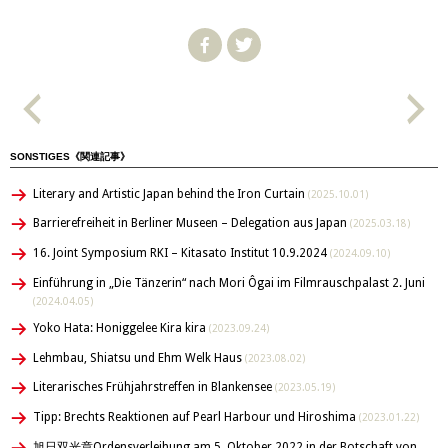
SONSTIGES《関連記事》
Literary and Artistic Japan behind the Iron Curtain
(2025.10.01)
Barrierefreiheit in Berliner Museen – Delegation aus Japan
(2025.03.18)
16. Joint Symposium RKI – Kitasato Institut 10.9.2024
(2024.09.10)
Einführung in „Die Tänzerin“ nach Mori Ôgai im Filmrauschpalast 2. Juni
(2024.04.05)
Yoko Hata: Honiggelee Kira kira
(2023.09.24)
Lehmbau, Shiatsu und Ehm Welk Haus
(2023.08.02)
Literarisches Frühjahrstreffen in Blankensee
(2023.05.19)
Tipp: Brechts Reaktionen auf Pearl Harbour und Hiroshima
(2023.01.22)
旭日双光章Ordensverleihung am 5. Oktober 2022 in der Botschaft von