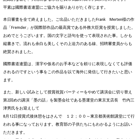
平素は國際書道連盟にご協力を賜りありがたく存じます。
本日審査を全て終えました。ご出品いただきましたFrank Merten様の作
品「Fremder」が国際部作品の最高賞である外務大臣賞を授賞しました。
おめでとうございます。国の文字と語句を使って表現された事。しかも
縦書きで。流れも余白も美しくその上迫力のある線、招聘審査員からも
絶賛されました。
國際書道連盟は、漢字や仮名のお手本などを頼りに表現しなくても評価
されるのですという事をこの作品を以て海外に発信して行きたいと思い
ます。
また、新しい試みとして授賞祝賀パーティーをやめて講演会に切り替え
第2回めの講演「墨の話」を製墨会社である墨運堂の東京支店長 竹内三
津男氏をお迎えして
8月12日授賞式後休憩をはさんで １２；００～東京都美術館講堂にて行
われる事になっております。教育部の子供たちにもわかるようにお話い
ただきます。