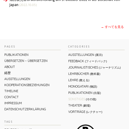
Japan
(2022.10.05)
→ すべてを見る
PAGES
CATEGORIES
PUBLIKATIONEN
AUSSTELLUNGEN
(展示)
ÜBERSETZEN – ÜBERSETZEN
FEEDBACK
(フィードバック)
ABOUT
JOURNALISTISCHES
(ジャーナリズム)
経歴
LEHRBÜCHER
(教科書)
AUSSTELLUNGEN
LEHRE
(教える)
KOOPERATIONSBEZIEHUNGEN
MONOGATARI
(物語)
TIMELINE
PUBLIKATIONEN
(出版)
CONTACT
SONSTIGES
(その他)
IMPRESSUM
THEATER
(劇場)
DATENSCHUTZERKLÄRUNG
VORTRÄGE
(レクチャー)
TAGS