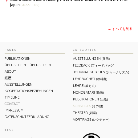
Japan
(2022.10.05)
→ すべてを見る
PAGES
CATEGORIES
PUBLIKATIONEN
AUSSTELLUNGEN
(展示)
ÜBERSETZEN – ÜBERSETZEN
FEEDBACK
(フィードバック)
ABOUT
JOURNALISTISCHES
(ジャーナリズム)
経歴
LEHRBÜCHER
(教科書)
AUSSTELLUNGEN
LEHRE
(教える)
KOOPERATIONSBEZIEHUNGEN
MONOGATARI
(物語)
TIMELINE
PUBLIKATIONEN
(出版)
CONTACT
SONSTIGES
(その他)
IMPRESSUM
THEATER
(劇場)
DATENSCHUTZERKLÄRUNG
VORTRÄGE
(レクチャー)
TAGS