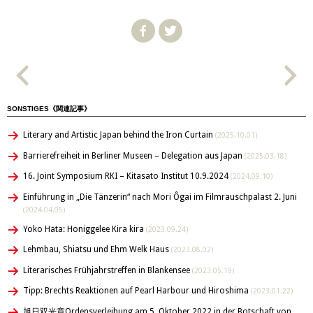
SONSTIGES《関連記事》
Literary and Artistic Japan behind the Iron Curtain
(2025.10.01)
Barrierefreiheit in Berliner Museen – Delegation aus Japan
(2025.03.18)
16. Joint Symposium RKI – Kitasato Institut 10.9.2024
(2024.09.10)
Einführung in „Die Tänzerin“ nach Mori Ôgai im Filmrauschpalast 2. Juni
(2024.04.05)
Yoko Hata: Honiggelee Kira kira
(2023.09.24)
Lehmbau, Shiatsu und Ehm Welk Haus
(2023.08.02)
Literarisches Frühjahrstreffen in Blankensee
(2023.05.19)
Tipp: Brechts Reaktionen auf Pearl Harbour und Hiroshima
(2023.01.22)
旭日双光章Ordensverleihung am 5. Oktober 2022 in der Botschaft von