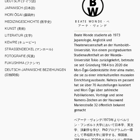
DEUTSCH
(ドイツ語)
JAPANISCH
(日本語)
MORI ŌGAI
(森鷗外)
MEDIZINGESCHICHTE
(医学史)
BEATE WONDE・ベ
アーテ・ヴォンデ
KUNST
(美術)
LITERATUR
Beate Wonde studierte ab 1973
(文学)
Japanologie, Anglistik und
KEWPIE
(キューピー)
Theaterwissenschaft an der Humboldt–
STRASSENDECKEL
(マンホール)
Universität. Von einem postgraduierten
Studienaufenthalt an der Waseda–
FOTOGRAFIE
(写真)
Universität Tokio zurückgekehrt, betreute
FUKUSHIMA
(フクシマ)
sie seit Gründung 1984 bis 2020 die
DEUTSCH-JAPANISCHE BEZIEHUNGEN
Mori-Ôgai-Gedenkstätte ihrer alma mater,
(日独関係)
die sie zu einer interkulturellen musealen
Einrichtung ausbaute. Nahezu en passant
hat sie über 70 Ausstellungen kuratiert
und Mori Ôgai über zahlreiche
Publikationen, Vorträge und seine
Namens-Zeichen an der Hauswand
Marienstraße 32 öffentlich bekannt
gemacht
ベアーテ・ヴォンデ:1973年よりベルリ
ン・フンボルト大学において日本学、英文
学、演劇学を学び、PhDプログラムの一環
として早稲田大学に留学する。帰国後、
1984年から2020年までのベルリン森鷗外