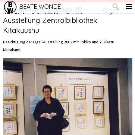
BEATE WONDE
北九州中央図書館鷗外展 — Ôgai-
Ausstellung Zentralbibliothek
Kitakyushu
Besichtigung der Ôgai-Ausstellung 2002 mit Tokiko und Yukikazu
Murakami.