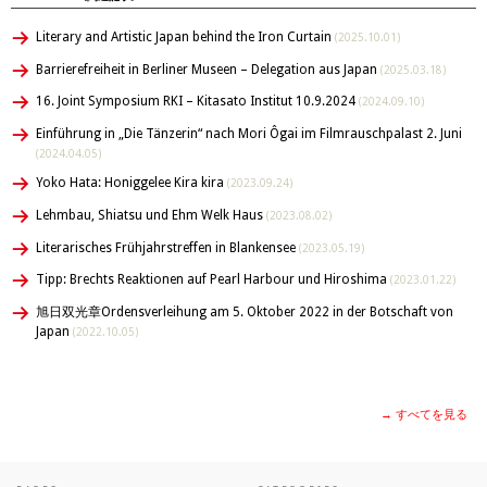
Literary and Artistic Japan behind the Iron Curtain
(2025.10.01)
Barrierefreiheit in Berliner Museen – Delegation aus Japan
(2025.03.18)
16. Joint Symposium RKI – Kitasato Institut 10.9.2024
(2024.09.10)
Einführung in „Die Tänzerin“ nach Mori Ôgai im Filmrauschpalast 2. Juni
(2024.04.05)
Yoko Hata: Honiggelee Kira kira
(2023.09.24)
Lehmbau, Shiatsu und Ehm Welk Haus
(2023.08.02)
Literarisches Frühjahrstreffen in Blankensee
(2023.05.19)
Tipp: Brechts Reaktionen auf Pearl Harbour und Hiroshima
(2023.01.22)
旭日双光章Ordensverleihung am 5. Oktober 2022 in der Botschaft von
Japan
(2022.10.05)
→ すべてを見る