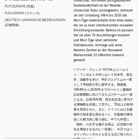
Universität. Von einem postgraduierten
Studienaufenthalt an der Waseda–
FOTOGRAFIE
(写真)
Universität Tokio zurückgekehrt, betreute
FUKUSHIMA
(フクシマ)
sie seit Gründung 1984 bis 2020 die
DEUTSCH-JAPANISCHE BEZIEHUNGEN
Mori-Ôgai-Gedenkstätte ihrer alma mater,
(日独関係)
die sie zu einer interkulturellen musealen
Einrichtung ausbaute. Nahezu en passant
hat sie über 70 Ausstellungen kuratiert
und Mori Ôgai über zahlreiche
Publikationen, Vorträge und seine
Namens-Zeichen an der Hauswand
Marienstraße 32 öffentlich bekannt
gemacht
ベアーテ・ヴォンデ:1973年よりベルリ
ン・フンボルト大学において日本学、英文
学、演劇学を学び、PhDプログラムの一環
として早稲田大学に留学する。帰国後、
1984年から2020年までのベルリン森鷗外
記念館開館に向けて立ち上げチームの一員
となる。以来36年間、異文化交流に寄与す
る博物館を目指して尽力し、70以上の特別
展を実現させた。また、ドイツにおける森
鷗外の知名度を高めるべく、出版物や講演
会にも精力的に取り組む。中でも外壁に
「鷗外」の文字を施す企画は、記念館の存
在を周知させるのに一役買い、今日ではベ
ルリンのシンボルとも言えるほど知られた