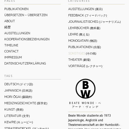
PAGES
CATEGORIES
PUBLIKATIONEN
AUSSTELLUNGEN
(展示)
ÜBERSETZEN – ÜBERSETZEN
FEEDBACK
(フィードバック)
ABOUT
JOURNALISTISCHES
(ジャーナリズム)
経歴
LEHRBÜCHER
(教科書)
AUSSTELLUNGEN
LEHRE
(教える)
KOOPERATIONSBEZIEHUNGEN
MONOGATARI
(物語)
TIMELINE
PUBLIKATIONEN
(出版)
CONTACT
SONSTIGES
(その他)
IMPRESSUM
THEATER
(劇場)
DATENSCHUTZERKLÄRUNG
VORTRÄGE
(レクチャー)
TAGS
DEUTSCH
(ドイツ語)
JAPANISCH
(日本語)
MORI ŌGAI
(森鷗外)
MEDIZINGESCHICHTE
(医学史)
BEATE WONDE・ベ
アーテ・ヴォンデ
KUNST
(美術)
LITERATUR
Beate Wonde studierte ab 1973
(文学)
Japanologie, Anglistik und
KEWPIE
(キューピー)
Theaterwissenschaft an der Humboldt–
STRASSENDECKEL
(マンホール)