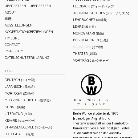
ÜBERSETZEN – ÜBERSETZEN
FEEDBACK
(フィードバック)
ABOUT
JOURNALISTISCHES
(ジャーナリズム)
経歴
LEHRBÜCHER
(教科書)
AUSSTELLUNGEN
LEHRE
(教える)
KOOPERATIONSBEZIEHUNGEN
MONOGATARI
(物語)
TIMELINE
PUBLIKATIONEN
(出版)
CONTACT
SONSTIGES
(その他)
IMPRESSUM
THEATER
(劇場)
DATENSCHUTZERKLÄRUNG
VORTRÄGE
(レクチャー)
TAGS
DEUTSCH
(ドイツ語)
JAPANISCH
(日本語)
MORI ŌGAI
(森鷗外)
MEDIZINGESCHICHTE
(医学史)
BEATE WONDE・ベ
アーテ・ヴォンデ
KUNST
(美術)
LITERATUR
Beate Wonde studierte ab 1973
(文学)
Japanologie, Anglistik und
KEWPIE
(キューピー)
Theaterwissenschaft an der Humboldt–
STRASSENDECKEL
(マンホール)
Universität. Von einem postgraduierten
Studienaufenthalt an der Waseda–
FOTOGRAFIE
(写真)