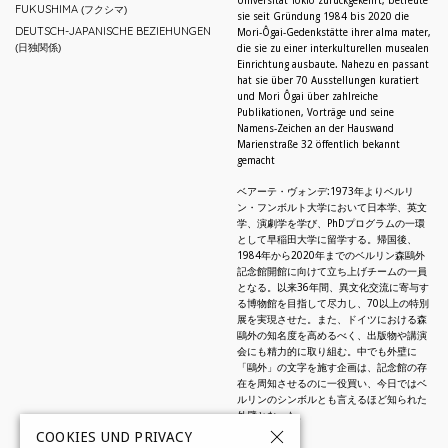
Universität Tokio zurückgekehrt, betreute
FUKUSHIMA
(フクシマ)
sie seit Gründung 1984 bis 2020 die
DEUTSCH-JAPANISCHE BEZIEHUNGEN
Mori-Ôgai-Gedenkstätte ihrer alma mater,
(日独関係)
die sie zu einer interkulturellen musealen
Einrichtung ausbaute. Nahezu en passant
hat sie über 70 Ausstellungen kuratiert
und Mori Ôgai über zahlreiche
Publikationen, Vorträge und seine
Namens-Zeichen an der Hauswand
Marienstraße 32 öffentlich bekannt
gemacht
ベアーテ・ヴォンデ:1973年よりベルリ
ン・フンボルト大学において日本学、英文
学、演劇学を学び、PhDプログラムの一環
として早稲田大学に留学する。帰国後、
1984年から2020年までのベルリン森鷗外
記念館開館に向けて立ち上げチームの一員
となる。以来36年間、異文化交流に寄与す
る博物館を目指して尽力し、70以上の特別
展を実現させた。また、ドイツにおける森
鷗外の知名度を高めるべく、出版物や講演
会にも精力的に取り組む。中でも外壁に
「鷗外」の文字を施す企画は、記念館の存
在を周知させるのに一役買い、今日ではベ
ルリンのシンボルとも言えるほど知られた
外壁となった。
COOKIES UND PRIVACY