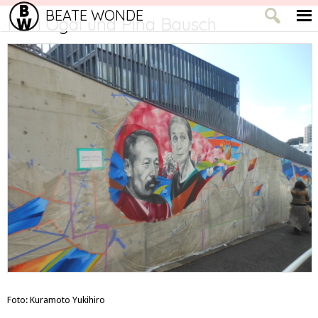
BEATE WONDE
Mori Ôgai und Pina Bausch
Foto: Kuramoto Yukihiro