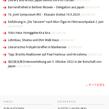
Literary and Artistic Japan behind the Iron Curtain
(2025.10.01)
Barrierefreiheit in Berliner Museen – Delegation aus Japan
(2025.03.18)
16. Joint Symposium RKI – Kitasato Institut 10.9.2024
(2024.09.10)
Einführung in „Die Tänzerin“ nach Mori Ôgai im Filmrauschpalast 2. Juni
(2024.04.05)
Yoko Hata: Honiggelee Kira kira
(2023.09.24)
Lehmbau, Shiatsu und Ehm Welk Haus
(2023.08.02)
Literarisches Frühjahrstreffen in Blankensee
(2023.05.19)
Tipp: Brechts Reaktionen auf Pearl Harbour und Hiroshima
(2023.01.22)
旭日双光章Ordensverleihung am 5. Oktober 2022 in der Botschaft von
Japan
(2022.10.05)
→ すべてを見る
PAGES
CATEGORIES
PUBLIKATIONEN
AUSSTELLUNGEN
(展示)