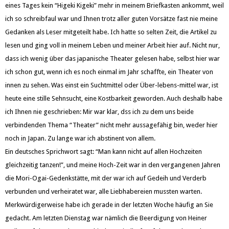
eines Tages kein “Higeki Kigeki” mehr in meinem Briefkasten ankommt, weil
ich so schreibfaul war und Ihnen trotz aller guten Vorsätze fast nie meine
Gedanken als Leser mitgeteilt habe. Ich hatte so selten Zeit, die Artikel zu
lesen und ging voll in meinem Leben und meiner Arbeit hier auf. Nicht nur,
dass ich wenig über das japanische Theater gelesen habe, selbst hier war
ich schon gut, wenn ich es noch einmal im Jahr schaffte, ein Theater von
innen zu sehen. Was einst ein Suchtmittel oder Über-lebens-mittel war, ist
heute eine stille Sehnsucht, eine Kostbarkeit geworden. Auch deshalb habe
ich Ihnen nie geschrieben: Mir war klar, dss ich zu dem uns beide
verbindenden Thema “Theater” nicht mehr aussagefähig bin, weder hier
noch in Japan. Zu lange war ich abstinent von allem.
Ein deutsches Sprichwort sagt: “Man kann nicht auf allen Hochzeiten
gleichzeitig tanzen!”, und meine Hoch-Zeit war in den vergangenen Jahren
die Mori-Ogai-Gedenkstätte, mit der war ich auf Gedeih und Verderb
verbunden und verheiratet war, alle Liebhabereien mussten warten.
Merkwürdigerweise habe ich gerade in der letzten Woche häufig an Sie
gedacht. Am letzten Dienstag war nämlich die Beerdigung von Heiner