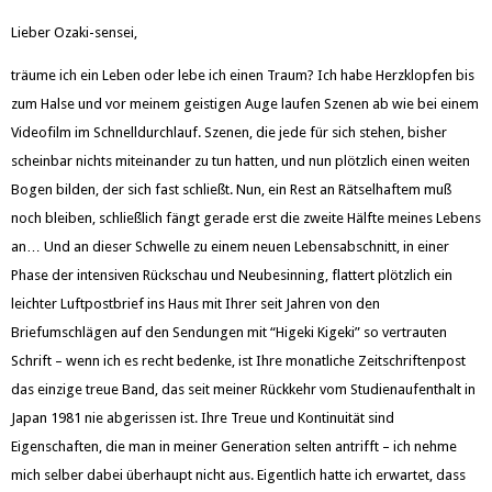
Lieber Ozaki-sensei,
träume ich ein Leben oder lebe ich einen Traum? Ich habe Herzklopfen bis
zum Halse und vor meinem geistigen Auge laufen Szenen ab wie bei einem
Videofilm im Schnelldurchlauf. Szenen, die jede für sich stehen, bisher
scheinbar nichts miteinander zu tun hatten, und nun plötzlich einen weiten
Bogen bilden, der sich fast schließt. Nun, ein Rest an Rätselhaftem muß
noch bleiben, schließlich fängt gerade erst die zweite Hälfte meines Lebens
an… Und an dieser Schwelle zu einem neuen Lebensabschnitt, in einer
Phase der intensiven Rückschau und Neubesinning, flattert plötzlich ein
leichter Luftpostbrief ins Haus mit Ihrer seit Jahren von den
Briefumschlägen auf den Sendungen mit “Higeki Kigeki” so vertrauten
Schrift – wenn ich es recht bedenke, ist Ihre monatliche Zeitschriftenpost
das einzige treue Band, das seit meiner Rückkehr vom Studienaufenthalt in
Japan 1981 nie abgerissen ist. Ihre Treue und Kontinuität sind
Eigenschaften, die man in meiner Generation selten antrifft – ich nehme
mich selber dabei überhaupt nicht aus. Eigentlich hatte ich erwartet, dass