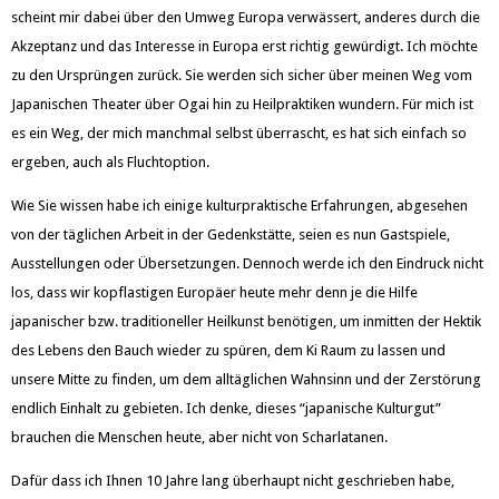
scheint mir dabei über den Umweg Europa verwässert, anderes durch die
Akzeptanz und das Interesse in Europa erst richtig gewürdigt. Ich möchte
zu den Ursprüngen zurück. Sie werden sich sicher über meinen Weg vom
Japanischen Theater über Ogai hin zu Heilpraktiken wundern. Für mich ist
es ein Weg, der mich manchmal selbst überrascht, es hat sich einfach so
ergeben, auch als Fluchtoption.
Wie Sie wissen habe ich einige kulturpraktische Erfahrungen, abgesehen
von der täglichen Arbeit in der Gedenkstätte, seien es nun Gastspiele,
Ausstellungen oder Übersetzungen. Dennoch werde ich den Eindruck nicht
los, dass wir kopflastigen Europäer heute mehr denn je die Hilfe
japanischer bzw. traditioneller Heilkunst benötigen, um inmitten der Hektik
des Lebens den Bauch wieder zu spüren, dem Ki Raum zu lassen und
unsere Mitte zu finden, um dem alltäglichen Wahnsinn und der Zerstörung
endlich Einhalt zu gebieten. Ich denke, dieses “japanische Kulturgut”
brauchen die Menschen heute, aber nicht von Scharlatanen.
Dafür dass ich Ihnen 10 Jahre lang überhaupt nicht geschrieben habe,