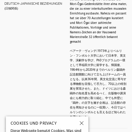
DEUTSCH-JAPANISCHE BEZIEHUNGEN
Mori-Ôgai-Gedenkstätte ihrer alma mater,
(日独関係)
die sie zu einer interkulturellen musealen
Einrichtung ausbaute. Nahezu en passant
hat sie über 70 Ausstellungen kuratiert
und Mori Ôgai über zahlreiche
Publikationen, Vorträge und seine
Namens-Zeichen an der Hauswand
Marienstraße 32 öffentlich bekannt
gemacht
ベアーテ・ヴォンデ:1973年よりベルリ
ン・フンボルト大学において日本学、英文
学、演劇学を学び、PhDプログラムの一環
として早稲田大学に留学する。帰国後、
1984年から2020年までのベルリン森鷗外
記念館開館に向けて立ち上げチームの一員
となる。以来36年間、異文化交流に寄与す
る博物館を目指して尽力し、70以上の特別
展を実現させた。また、ドイツにおける森
鷗外の知名度を高めるべく、出版物や講演
会にも精力的に取り組む。中でも外壁に
「鷗外」の文字を施す企画は、記念館の存
在を周知させるのに一役買い、今日ではベ
ルリンのシンボルとも言えるほど知られた
外壁となった。
COOKIES UND PRIVACY
Diese Webseite benutzt Cookies. Was sind