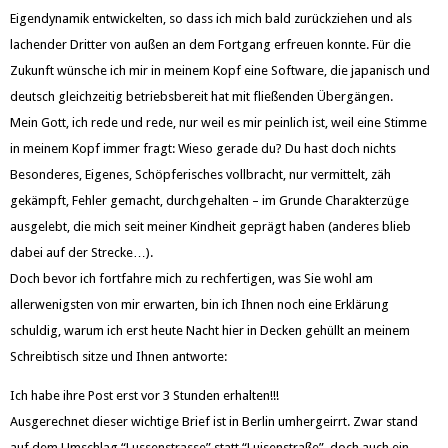
Eigendynamik entwickelten, so dass ich mich bald zurückziehen und als
lachender Dritter von außen an dem Fortgang erfreuen konnte. Für die
Zukunft wünsche ich mir in meinem Kopf eine Software, die japanisch und
deutsch gleichzeitig betriebsbereit hat mit fließenden Übergängen.
Mein Gott, ich rede und rede, nur weil es mir peinlich ist, weil eine Stimme
in meinem Kopf immer fragt: Wieso gerade du? Du hast doch nichts
Besonderes, Eigenes, Schöpferisches vollbracht, nur vermittelt, zäh
gekämpft, Fehler gemacht, durchgehalten – im Grunde Charakterzüge
ausgelebt, die mich seit meiner Kindheit geprägt haben (anderes blieb
dabei auf der Strecke…).
Doch bevor ich fortfahre mich zu rechfertigen, was Sie wohl am
allerwenigsten von mir erwarten, bin ich Ihnen noch eine Erklärung
schuldig, warum ich erst heute Nacht hier in Decken gehüllt an meinem
Schreibtisch sitze und Ihnen antworte:
Ich habe ihre Post erst vor 3 Stunden erhalten!!!
Ausgerechnet dieser wichtige Brief ist in Berlin umhergeirrt. Zwar stand
auf dem Umschlag “Lussenstrasse” statt “Luisenstraße”, doch auch ein