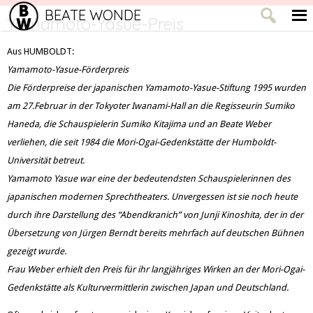
BEATE WONDE
Yamamoto-Yasue-Preis
Aus HUMBOLDT:
Yamamoto-Yasue-Förderpreis
Die Förderpreise der japanischen Yamamoto-Yasue-Stiftung 1995 wurden
am 27.Februar in der Tokyoter Iwanami-Hall an die Regisseurin Sumiko
Haneda, die Schauspielerin Sumiko Kitajima und an Beate Weber
verliehen, die seit 1984 die Mori-Ogai-Gedenkstätte der Humboldt-
Universität betreut.
Yamamoto Yasue war eine der bedeutendsten Schauspielerinnen des
japanischen modernen Sprechtheaters. Unvergessen ist sie noch heute
durch ihre Darstellung des “Abendkranich” von Junji Kinoshita, der in der
Übersetzung von Jürgen Berndt bereits mehrfach auf deutschen Bühnen
gezeigt wurde.
Frau Weber erhielt den Preis für ihr langjähriges Wirken an der Mori-Ogai-
Gedenkstätte als Kulturvermittlerin zwischen Japan und Deutschland.