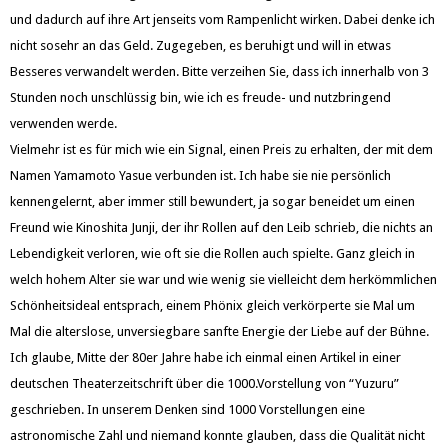
und dadurch auf ihre Art jenseits vom Rampenlicht wirken. Dabei denke ich
nicht sosehr an das Geld. Zugegeben, es beruhigt und will in etwas
Besseres verwandelt werden. Bitte verzeihen Sie, dass ich innerhalb von 3
Stunden noch unschlüssig bin, wie ich es freude- und nutzbringend
verwenden werde.
Vielmehr ist es für mich wie ein Signal, einen Preis zu erhalten, der mit dem
Namen Yamamoto Yasue verbunden ist. Ich habe sie nie persönlich
kennengelernt, aber immer still bewundert, ja sogar beneidet um einen
Freund wie Kinoshita Junji, der ihr Rollen auf den Leib schrieb, die nichts an
Lebendigkeit verloren, wie oft sie die Rollen auch spielte. Ganz gleich in
welch hohem Alter sie war und wie wenig sie vielleicht dem herkömmlichen
Schönheitsideal entsprach, einem Phönix gleich verkörperte sie Mal um
Mal die alterslose, unversiegbare sanfte Energie der Liebe auf der Bühne.
Ich glaube, Mitte der 80er Jahre habe ich einmal einen Artikel in einer
deutschen Theaterzeitschrift über die 1000.Vorstellung von “Yuzuru”
geschrieben. In unserem Denken sind 1000 Vorstellungen eine
astronomische Zahl und niemand konnte glauben, dass die Qualität nicht