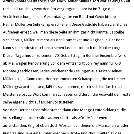
Artikel könnte Sie interessieren. Nach Heiner Müllers Tod war es einige Zeit
recht still um ihn geworden. Im vergangenen Jahr ist im Zuge der
Veröffentlichung seiner Gesamtausgabe ein Band mit Gedichten von
Heiner Müller bei Suhrkamp erschienen. Diese Gedichte haben ziemliches
Aufsehen erregt, weil man diese Seite an ihm gar nicht kannte. Es stellte
sich heraus, Müller ist mehr als der Dramatiker und Regisseur. Der Poet
kann sich mindestens ebenso sehen lassen, sind sich die Kritiker einig.
Dieser Tage finden zu seinem 70. Geburtstag im Berliner Ensemble (wird
ab Mai wegen Renovierung vor dem Amtsantritt von Peymann für 6-9
Monate geschlossen) jedes Wochenende Lesungen aus Texten Heiner
Müllers statt. Kaum einer der renommierten Schauspieler, die mit Heiner
Müller gearbeitet haben, läßt es sich nehmen, durch sich hindurch den
Meister selbst zu Wort kommen zu lassen und durch die Auswahl der Texte
seine eigene Sicht auf Müller vorzustellen.
Vor dem Berliner Ensemble stehen dann eine Menge Leute Schlange, die
Vorstellungen sind restlos ausverkauft – als wäre Müller wieder
auferstanden. Es gibt eben doch Worte, nach denen die Menschen wieder
hungrig sind, wie ein Hungernder nach Brot – und das inmitten all des