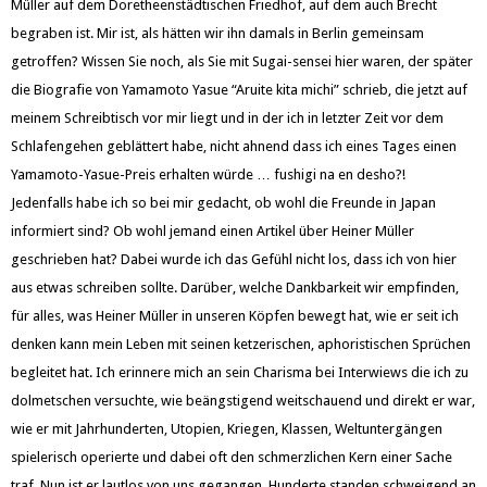
Müller auf dem Doretheenstädtischen Friedhof, auf dem auch Brecht
begraben ist. Mir ist, als hätten wir ihn damals in Berlin gemeinsam
getroffen? Wissen Sie noch, als Sie mit Sugai-sensei hier waren, der später
die Biografie von Yamamoto Yasue “Aruite kita michi” schrieb, die jetzt auf
meinem Schreibtisch vor mir liegt und in der ich in letzter Zeit vor dem
Schlafengehen geblättert habe, nicht ahnend dass ich eines Tages einen
Yamamoto-Yasue-Preis erhalten würde … fushigi na en desho?!
Jedenfalls habe ich so bei mir gedacht, ob wohl die Freunde in Japan
informiert sind? Ob wohl jemand einen Artikel über Heiner Müller
geschrieben hat? Dabei wurde ich das Gefühl nicht los, dass ich von hier
aus etwas schreiben sollte. Darüber, welche Dankbarkeit wir empfinden,
für alles, was Heiner Müller in unseren Köpfen bewegt hat, wie er seit ich
denken kann mein Leben mit seinen ketzerischen, aphoristischen Sprüchen
begleitet hat. Ich erinnere mich an sein Charisma bei Interwiews die ich zu
dolmetschen versuchte, wie beängstigend weitschauend und direkt er war,
wie er mit Jahrhunderten, Utopien, Kriegen, Klassen, Weltuntergängen
spielerisch operierte und dabei oft den schmerzlichen Kern einer Sache
traf. Nun ist er lautlos von uns gegangen, Hunderte standen schweigend an