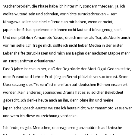
“Aschenbrödel”, die Phase habe ich hinter mir, sondern “Medea”. Ja, ich
wollte wütend sein und schreien, vor nichts zurückschrecken – Herr
Ninagawa sollte seine helle Freude an mir haben, wenn er meint,
japanische Schauspielerinnen können nicht laut und böse genug sein!
Und nun plötzlich Yamamoto Yasue, die ich immer als Tsu, als Abenkranich
vor mir sehe. Ich frage mich, sollte ich nicht lieber Medea in der ersten
Lebenshälfte zurücklassen und mich am Beginn der nächsten Etappe mehr
an Tsu’s Sanftmut orientieren?
Fast 3 Jahre ist es nun her, daß der Begründe der Mori-Ogai-Gedenkstätte,
mein Freund und Lehrer Prof. Jürgen Bernd plötzlich verstorben ist. Seine
Übersetzung des “Yuzuru” ist mehrfach auf deutschen Bühnen inszeniert
worden. Kein anderes japanisches Drama hat es zu solcher Beliebtheit
gebracht. Ich denke heute auch an ihn, denn ohne ihn und meine
japanische Sprach-Mutter wüsste ich heute nicht, wer Yamamoto Yasue war
und wem ich diese Auszeichnung verdanke.
Ich finde, es gibt Menschen, die reagieren ganz natürlich auf kritische