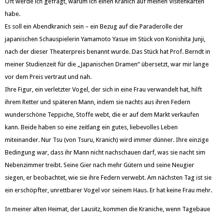
Oft werde ich gefragt, warum ich einen Kranich auf meinen Visitenkarten
habe.
Es soll ein Abendkranich sein – ein Bezug auf die Paraderolle der
japanischen Schauspielerin Yamamoto Yasue im Stück von Konishita Junji,
nach der dieser Theaterpreis benannt wurde. Das Stück hat Prof. Berndt in
meiner Studienzeit für die „Japanischen Dramen“ übersetzt, war mir lange
vor dem Preis vertraut und nah.
Ihre Figur, ein verletzter Vogel, der sich in eine Frau verwandelt hat, hilft
ihrem Retter und späteren Mann, indem sie nachts aus ihren Federn
wunderschöne Teppiche, Stoffe webt, die er auf dem Markt verkaufen
kann. Beide haben so eine zeitlang ein gutes, liebevolles Leben
miteinander. Nur Tsu (von Tsuru, Kranich) wird immer dünner. Ihre einzige
Bedingung war, dass ihr Mann nicht nachschauen darf, was sie nacht sim
Nebenzimmer treibt. Seine Gier nach mehr Gütern und seine Neugier
siegen, er beobachtet, wie sie ihre Federn verwebt. Am nächsten Tag ist sie
ein erschöpfter, unrettbarer Vogel vor seinem Haus. Er hat keine Frau mehr.
In meiner alten Heimat, der Lausitz, kommen die Kraniche, wenn Tagebaue