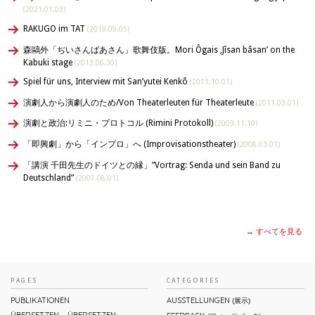
(2021.01.03)
RAKUGO im TAT
(2019.09.05)
森鷗外「ぢいさんばあさん」歌舞伎版。Mori Ôgais ‚Jîsan bâsan’ on the
Kabuki stage
(2013.06.30)
Spiel für uns, Interview mit San’yutei Kenkô
(2011.10.01)
演劇人から演劇人のため/Von Theaterleuten für Theaterleute
(2011.03.01)
演劇と政治:リミニ・プロトコル (Rimini Protokoll)
(2009.11.10)
「即興劇」から「インプロ」へ (Improvisationstheater)
(2008.03.01)
「講演 千田先生のドイツとの縁」”Vortrag: Senda und sein Band zu
Deutschland”
(2007.08.01)
→ すべてを見る
PAGES
CATEGORIES
PUBLIKATIONEN
AUSSTELLUNGEN
(展示)
ÜBERSETZEN – ÜBERSETZEN