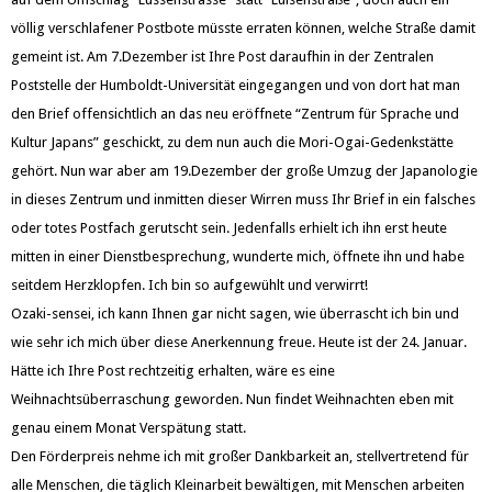
völlig verschlafener Postbote müsste erraten können, welche Straße damit
gemeint ist. Am 7.Dezember ist Ihre Post daraufhin in der Zentralen
Poststelle der Humboldt-Universität eingegangen und von dort hat man
den Brief offensichtlich an das neu eröffnete “Zentrum für Sprache und
Kultur Japans” geschickt, zu dem nun auch die Mori-Ogai-Gedenkstätte
gehört. Nun war aber am 19.Dezember der große Umzug der Japanologie
in dieses Zentrum und inmitten dieser Wirren muss Ihr Brief in ein falsches
oder totes Postfach gerutscht sein. Jedenfalls erhielt ich ihn erst heute
mitten in einer Dienstbesprechung, wunderte mich, öffnete ihn und habe
seitdem Herzklopfen. Ich bin so aufgewühlt und verwirrt!
Ozaki-sensei, ich kann Ihnen gar nicht sagen, wie überrascht ich bin und
wie sehr ich mich über diese Anerkennung freue. Heute ist der 24. Januar.
Hätte ich Ihre Post rechtzeitig erhalten, wäre es eine
Weihnachtsüberraschung geworden. Nun findet Weihnachten eben mit
genau einem Monat Verspätung statt.
Den Förderpreis nehme ich mit großer Dankbarkeit an, stellvertretend für
alle Menschen, die täglich Kleinarbeit bewältigen, mit Menschen arbeiten