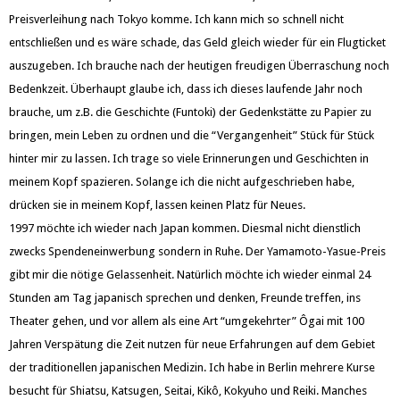
Preisverleihung nach Tokyo komme. Ich kann mich so schnell nicht
entschließen und es wäre schade, das Geld gleich wieder für ein Flugticket
auszugeben. Ich brauche nach der heutigen freudigen Überraschung noch
Bedenkzeit. Überhaupt glaube ich, dass ich dieses laufende Jahr noch
brauche, um z.B. die Geschichte (Funtoki) der Gedenkstätte zu Papier zu
bringen, mein Leben zu ordnen und die “Vergangenheit” Stück für Stück
hinter mir zu lassen. Ich trage so viele Erinnerungen und Geschichten in
meinem Kopf spazieren. Solange ich die nicht aufgeschrieben habe,
drücken sie in meinem Kopf, lassen keinen Platz für Neues.
1997 möchte ich wieder nach Japan kommen. Diesmal nicht dienstlich
zwecks Spendeneinwerbung sondern in Ruhe. Der Yamamoto-Yasue-Preis
gibt mir die nötige Gelassenheit. Natürlich möchte ich wieder einmal 24
Stunden am Tag japanisch sprechen und denken, Freunde treffen, ins
Theater gehen, und vor allem als eine Art “umgekehrter” Ôgai mit 100
Jahren Verspätung die Zeit nutzen für neue Erfahrungen auf dem Gebiet
der traditionellen japanischen Medizin. Ich habe in Berlin mehrere Kurse
besucht für Shiatsu, Katsugen, Seitai, Kikô, Kokyuho und Reiki. Manches