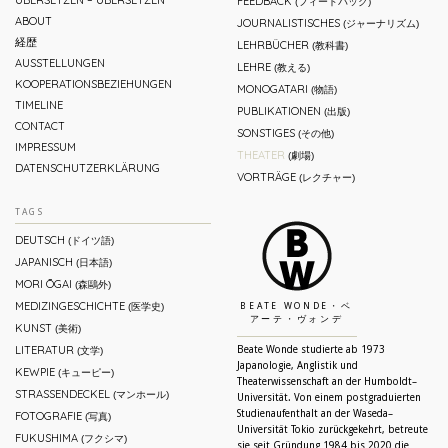
FEEDBACK
(フィードバック)
ABOUT
JOURNALISTISCHES
(ジャーナリズム)
経歴
LEHRBÜCHER
(教科書)
AUSSTELLUNGEN
LEHRE
(教える)
KOOPERATIONSBEZIEHUNGEN
MONOGATARI
(物語)
TIMELINE
PUBLIKATIONEN
(出版)
CONTACT
SONSTIGES
(その他)
IMPRESSUM
THEATER
(劇場)
DATENSCHUTZERKLÄRUNG
VORTRÄGE
(レクチャー)
TAGS
DEUTSCH
(ドイツ語)
JAPANISCH
(日本語)
MORI ŌGAI
(森鷗外)
MEDIZINGESCHICHTE
(医学史)
BEATE WONDE・ベ
アーテ・ヴォンデ
KUNST
(美術)
LITERATUR
Beate Wonde studierte ab 1973
(文学)
Japanologie, Anglistik und
KEWPIE
(キューピー)
Theaterwissenschaft an der Humboldt–
STRASSENDECKEL
(マンホール)
Universität. Von einem postgraduierten
Studienaufenthalt an der Waseda–
FOTOGRAFIE
(写真)
Universität Tokio zurückgekehrt, betreute
FUKUSHIMA
(フクシマ)
sie seit Gründung 1984 bis 2020 die