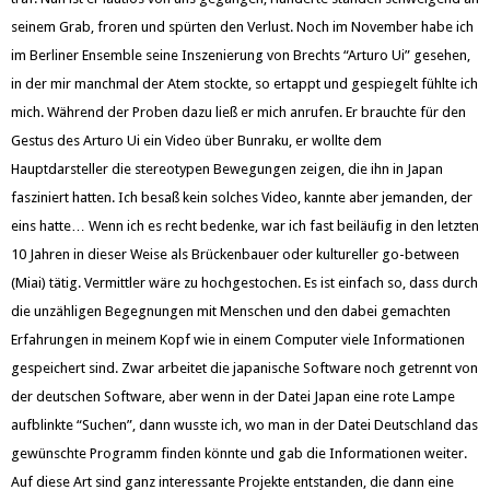
seinem Grab, froren und spürten den Verlust. Noch im November habe ich
im Berliner Ensemble seine Inszenierung von Brechts “Arturo Ui” gesehen,
in der mir manchmal der Atem stockte, so ertappt und gespiegelt fühlte ich
mich. Während der Proben dazu ließ er mich anrufen. Er brauchte für den
Gestus des Arturo Ui ein Video über Bunraku, er wollte dem
Hauptdarsteller die stereotypen Bewegungen zeigen, die ihn in Japan
fasziniert hatten. Ich besaß kein solches Video, kannte aber jemanden, der
eins hatte… Wenn ich es recht bedenke, war ich fast beiläufig in den letzten
10 Jahren in dieser Weise als Brückenbauer oder kultureller go-between
(Miai) tätig. Vermittler wäre zu hochgestochen. Es ist einfach so, dass durch
die unzähligen Begegnungen mit Menschen und den dabei gemachten
Erfahrungen in meinem Kopf wie in einem Computer viele Informationen
gespeichert sind. Zwar arbeitet die japanische Software noch getrennt von
der deutschen Software, aber wenn in der Datei Japan eine rote Lampe
aufblinkte “Suchen”, dann wusste ich, wo man in der Datei Deutschland das
gewünschte Programm finden könnte und gab die Informationen weiter.
Auf diese Art sind ganz interessante Projekte entstanden, die dann eine