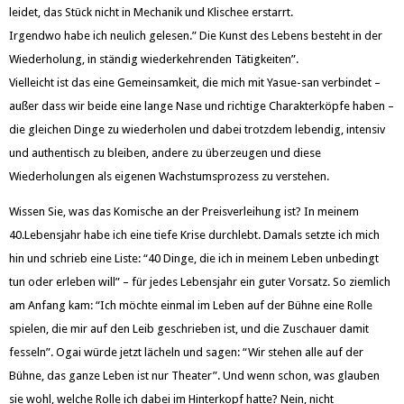
leidet, das Stück nicht in Mechanik und Klischee erstarrt.
Irgendwo habe ich neulich gelesen.” Die Kunst des Lebens besteht in der
Wiederholung, in ständig wiederkehrenden Tätigkeiten”.
Vielleicht ist das eine Gemeinsamkeit, die mich mit Yasue-san verbindet –
außer dass wir beide eine lange Nase und richtige Charakterköpfe haben –
die gleichen Dinge zu wiederholen und dabei trotzdem lebendig, intensiv
und authentisch zu bleiben, andere zu überzeugen und diese
Wiederholungen als eigenen Wachstumsprozess zu verstehen.
Wissen Sie, was das Komische an der Preisverleihung ist? In meinem
40.Lebensjahr habe ich eine tiefe Krise durchlebt. Damals setzte ich mich
hin und schrieb eine Liste: “40 Dinge, die ich in meinem Leben unbedingt
tun oder erleben will” – für jedes Lebensjahr ein guter Vorsatz. So ziemlich
am Anfang kam: “Ich möchte einmal im Leben auf der Bühne eine Rolle
spielen, die mir auf den Leib geschrieben ist, und die Zuschauer damit
fesseln”. Ogai würde jetzt lächeln und sagen: “Wir stehen alle auf der
Bühne, das ganze Leben ist nur Theater”. Und wenn schon, was glauben
sie wohl, welche Rolle ich dabei im Hinterkopf hatte? Nein, nicht