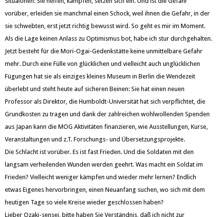
Situaionen: Sie helfen, kämpfen, setzen sich ein. Und ist die Gefahr
vorüber, erleiden sie manchmal einen Schock, weil ihnen die Gefahr, in der
sie schwebten, erst jetzt richtig bewusst wird. So geht es mir im Moment.
Als die Lage keinen Anlass zu Optimismus bot, habe ich stur durchgehalten.
Jetzt besteht für die Mori-Ogai-Gedenkstätte keine unmittelbare Gefahr
mehr. Durch eine Fülle von glücklichen und vielleicht auch unglücklichen
Fügungen hat sie als einziges kleines Museum in Berlin die Wendezeit
überlebt und steht heute auf sicheren Beinen: Sie hat einen neuen
Professor als Direktor, die Humboldt-Universität hat sich verpflichtet, die
Grundkosten zu tragen und dank der zahlreichen wohlwollenden Spenden
aus Japan kann die MOG Aktivitäten finanzieren, wie Ausstellungen, Kurse,
Veranstaltungen und z.T. Forschungs- und Übersetzungsprojekte.
Die Schlacht ist vorüber. Es ist fast Frieden. Und die Soldaten mit den
langsam verheilenden Wunden werden geehrt. Was macht ein Soldat im
Frieden? Vielleicht weniger kämpfen und wieder mehr lernen? Endlich
etwas Eigenes hervorbringen, einen Neuanfang suchen, wo sich mit dem
heutigen Tage so viele Kreise wieder geschlossen haben?
Lieber Ozaki-sensei, bitte haben Sie Verständnis, daß ich nicht zur