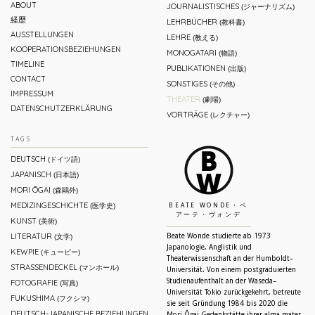
ABOUT
JOURNALISTISCHES
(ジャーナリズム)
経歴
LEHRBÜCHER
(教科書)
AUSSTELLUNGEN
LEHRE
(教える)
KOOPERATIONSBEZIEHUNGEN
MONOGATARI
(物語)
TIMELINE
PUBLIKATIONEN
(出版)
CONTACT
SONSTIGES
(その他)
IMPRESSUM
THEATER
(劇場)
DATENSCHUTZERKLÄRUNG
VORTRÄGE
(レクチャー)
TAGS
DEUTSCH
(ドイツ語)
JAPANISCH
(日本語)
MORI ŌGAI
(森鷗外)
MEDIZINGESCHICHTE
(医学史)
BEATE WONDE・ベ
アーテ・ヴォンデ
KUNST
(美術)
LITERATUR
Beate Wonde studierte ab 1973
(文学)
Japanologie, Anglistik und
KEWPIE
(キューピー)
Theaterwissenschaft an der Humboldt–
STRASSENDECKEL
(マンホール)
Universität. Von einem postgraduierten
Studienaufenthalt an der Waseda–
FOTOGRAFIE
(写真)
Universität Tokio zurückgekehrt, betreute
FUKUSHIMA
(フクシマ)
sie seit Gründung 1984 bis 2020 die
DEUTSCH-JAPANISCHE BEZIEHUNGEN
Mori-Ôgai-Gedenkstätte ihrer alma mater,