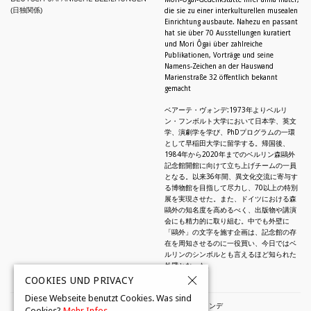
(日独関係)
die sie zu einer interkulturellen musealen
Einrichtung ausbaute. Nahezu en passant
hat sie über 70 Ausstellungen kuratiert
und Mori Ôgai über zahlreiche
Publikationen, Vorträge und seine
Namens-Zeichen an der Hauswand
Marienstraße 32 öffentlich bekannt
gemacht
ベアーテ・ヴォンデ:1973年よりベルリ
ン・フンボルト大学において日本学、英文
学、演劇学を学び、PhDプログラムの一環
として早稲田大学に留学する。帰国後、
1984年から2020年までのベルリン森鷗外
記念館開館に向けて立ち上げチームの一員
となる。以来36年間、異文化交流に寄与す
る博物館を目指して尽力し、70以上の特別
展を実現させた。また、ドイツにおける森
鷗外の知名度を高めるべく、出版物や講演
会にも精力的に取り組む。中でも外壁に
「鷗外」の文字を施す企画は、記念館の存
在を周知させるのに一役買い、今日ではベ
ルリンのシンボルとも言えるほど知られた
外壁となった。
COOKIES UND PRIVACY
Diese Webseite benutzt Cookies. Was sind
© 2026 by Beate Wonde・ベアーテ・ヴォンデ
Cookies?
Mehr Infos