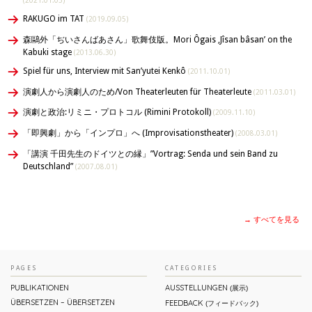
(2021.01.03)
RAKUGO im TAT
(2019.09.05)
森鷗外「ぢいさんばあさん」歌舞伎版。Mori Ôgais ‚Jîsan bâsan’ on the
Kabuki stage
(2013.06.30)
Spiel für uns, Interview mit San’yutei Kenkô
(2011.10.01)
演劇人から演劇人のため/Von Theaterleuten für Theaterleute
(2011.03.01)
演劇と政治:リミニ・プロトコル (Rimini Protokoll)
(2009.11.10)
「即興劇」から「インプロ」へ (Improvisationstheater)
(2008.03.01)
「講演 千田先生のドイツとの縁」”Vortrag: Senda und sein Band zu
Deutschland”
(2007.08.01)
→ すべてを見る
PAGES
CATEGORIES
PUBLIKATIONEN
AUSSTELLUNGEN
(展示)
ÜBERSETZEN – ÜBERSETZEN
FEEDBACK
(フィードバック)