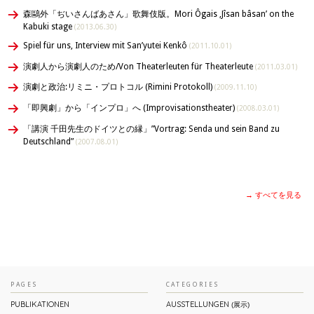
森鷗外「ぢいさんばあさん」歌舞伎版。Mori Ôgais ‚Jîsan bâsan’ on the
Kabuki stage
(2013.06.30)
Spiel für uns, Interview mit San’yutei Kenkô
(2011.10.01)
演劇人から演劇人のため/Von Theaterleuten für Theaterleute
(2011.03.01)
演劇と政治:リミニ・プロトコル (Rimini Protokoll)
(2009.11.10)
「即興劇」から「インプロ」へ (Improvisationstheater)
(2008.03.01)
「講演 千田先生のドイツとの縁」”Vortrag: Senda und sein Band zu
Deutschland”
(2007.08.01)
→ すべてを見る
PAGES
CATEGORIES
PUBLIKATIONEN
AUSSTELLUNGEN
(展示)