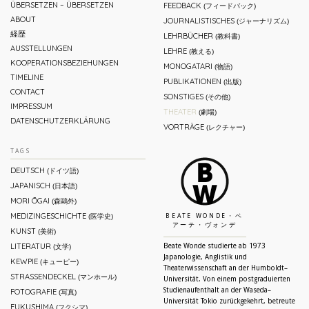
ÜBERSETZEN – ÜBERSETZEN
FEEDBACK
(フィードバック)
ABOUT
JOURNALISTISCHES
(ジャーナリズム)
経歴
LEHRBÜCHER
(教科書)
AUSSTELLUNGEN
LEHRE
(教える)
KOOPERATIONSBEZIEHUNGEN
MONOGATARI
(物語)
TIMELINE
PUBLIKATIONEN
(出版)
CONTACT
SONSTIGES
(その他)
IMPRESSUM
THEATER
(劇場)
DATENSCHUTZERKLÄRUNG
VORTRÄGE
(レクチャー)
TAGS
DEUTSCH
(ドイツ語)
JAPANISCH
(日本語)
MORI ŌGAI
(森鷗外)
MEDIZINGESCHICHTE
(医学史)
BEATE WONDE・ベ
アーテ・ヴォンデ
KUNST
(美術)
LITERATUR
Beate Wonde studierte ab 1973
(文学)
Japanologie, Anglistik und
KEWPIE
(キューピー)
Theaterwissenschaft an der Humboldt–
STRASSENDECKEL
(マンホール)
Universität. Von einem postgraduierten
Studienaufenthalt an der Waseda–
FOTOGRAFIE
(写真)
Universität Tokio zurückgekehrt, betreute
FUKUSHIMA
(フクシマ)