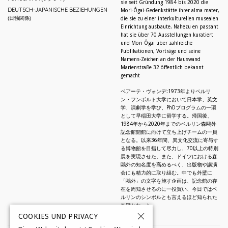
sie seit Gründung 1984 bis 2020 die
DEUTSCH-JAPANISCHE BEZIEHUNGEN
Mori-Ôgai-Gedenkstätte ihrer alma mater,
(日独関係)
die sie zu einer interkulturellen musealen
Einrichtung ausbaute. Nahezu en passant
hat sie über 70 Ausstellungen kuratiert
und Mori Ôgai über zahlreiche
Publikationen, Vorträge und seine
Namens-Zeichen an der Hauswand
Marienstraße 32 öffentlich bekannt
gemacht
ベアーテ・ヴォンデ:1973年よりベルリ
ン・フンボルト大学において日本学、英文
学、演劇学を学び、PhDプログラムの一環
として早稲田大学に留学する。帰国後、
1984年から2020年までのベルリン森鷗外
記念館開館に向けて立ち上げチームの一員
となる。以来36年間、異文化交流に寄与す
る博物館を目指して尽力し、70以上の特別
展を実現させた。また、ドイツにおける森
鷗外の知名度を高めるべく、出版物や講演
会にも精力的に取り組む。中でも外壁に
「鷗外」の文字を施す企画は、記念館の存
在を周知させるのに一役買い、今日ではベ
ルリンのシンボルとも言えるほど知られた
外壁となった。
COOKIES UND PRIVACY