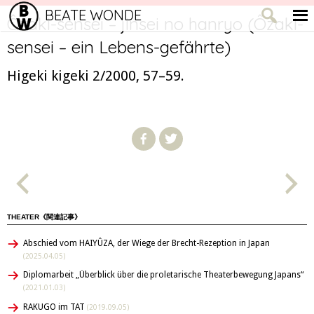
BEATE WONDE
Ôzaki-sensei – jinsei no hanryo (Ôzaki-
sensei – ein Lebens-gefährte)
Higeki kigeki 2/2000, 57–59.
THEATER《関連記事》
Abschied vom HAIYÛZA, der Wiege der Brecht-Rezeption in Japan
(2025.04.05)
Diplomarbeit „Überblick über die proletarische Theaterbewegung Japans“
(2021.01.03)
RAKUGO im TAT
(2019.09.05)