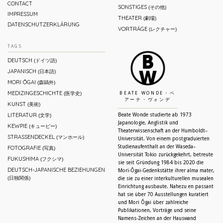
CONTACT
SONSTIGES
(その他)
IMPRESSUM
THEATER
(劇場)
DATENSCHUTZERKLÄRUNG
VORTRÄGE
(レクチャー)
TAGS
DEUTSCH
(ドイツ語)
JAPANISCH
(日本語)
MORI ŌGAI
(森鷗外)
MEDIZINGESCHICHTE
(医学史)
BEATE WONDE・ベ
アーテ・ヴォンデ
KUNST
(美術)
LITERATUR
Beate Wonde studierte ab 1973
(文学)
Japanologie, Anglistik und
KEWPIE
(キューピー)
Theaterwissenschaft an der Humboldt–
STRASSENDECKEL
(マンホール)
Universität. Von einem postgraduierten
Studienaufenthalt an der Waseda–
FOTOGRAFIE
(写真)
Universität Tokio zurückgekehrt, betreute
FUKUSHIMA
(フクシマ)
sie seit Gründung 1984 bis 2020 die
DEUTSCH-JAPANISCHE BEZIEHUNGEN
Mori-Ôgai-Gedenkstätte ihrer alma mater,
(日独関係)
die sie zu einer interkulturellen musealen
Einrichtung ausbaute. Nahezu en passant
hat sie über 70 Ausstellungen kuratiert
und Mori Ôgai über zahlreiche
Publikationen, Vorträge und seine
Namens-Zeichen an der Hauswand