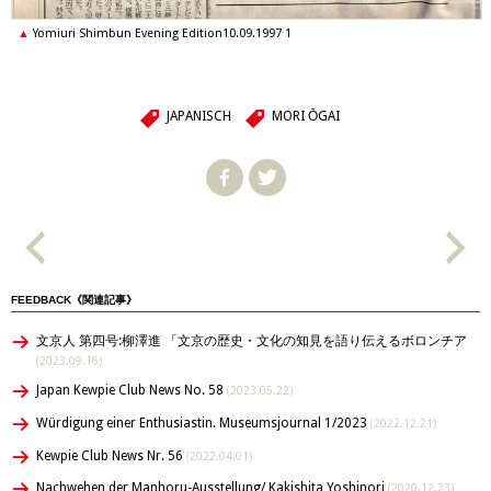
Yomiuri Shimbun Evening Edition10.09.1997 1
JAPANISCH
MORI ŌGAI
FEEDBACK《関連記事》
文京人 第四号:柳澤進 「文京の歴史・文化の知見を語り伝えるボロンチア
(2023.09.16)
Japan Kewpie Club News No. 58
(2023.05.22)
Würdigung einer Enthusiastin. Museumsjournal 1/2023
(2022.12.21)
Kewpie Club News Nr. 56
(2022.04.01)
Nachwehen der Manhoru-Ausstellung/ Kakishita Yoshinori
(2020.12.23)