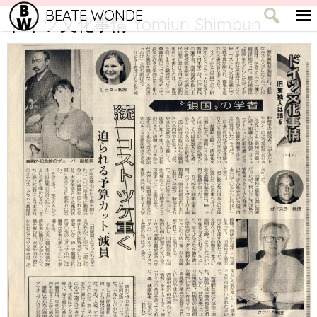
BEATE WONDE
ドイツ文化事情 Yomiuri Shimbun