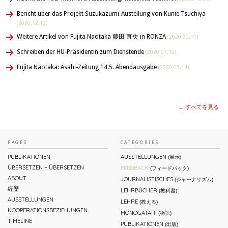
Bericht über das Projekt Suzukazumi-Austellung von Kunie Tsuchiya
(2020.12.12)
Weitere Artikel von Fujita Naotaka 藤田 直央 in RONZA
(2020.09.11)
Schreiben der HU-Präsidentin zum Dienstende
(2020.07.19)
Fujita Naotaka: Asahi-Zeitung 14.5. Abendausgabe
(2020.05.14)
→ すべてを見る
PAGES
CATEGORIES
PUBLIKATIONEN
AUSSTELLUNGEN
(展示)
ÜBERSETZEN – ÜBERSETZEN
FEEDBACK
(フィードバック)
ABOUT
JOURNALISTISCHES
(ジャーナリズム)
経歴
LEHRBÜCHER
(教科書)
AUSSTELLUNGEN
LEHRE
(教える)
KOOPERATIONSBEZIEHUNGEN
MONOGATARI
(物語)
TIMELINE
PUBLIKATIONEN
(出版)