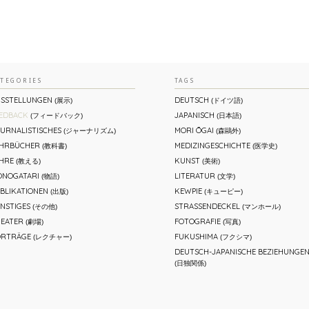
ATEGORIES
TAGS
SSTELLUNGEN
DEUTSCH
(展示)
(ドイツ語)
EDBACK
JAPANISCH
(フィードバック)
(日本語)
URNALISTISCHES
MORI ŌGAI
(ジャーナリズム)
(森鷗外)
EHRBÜCHER
MEDIZINGESCHICHTE
(教科書)
(医学史)
HRE
KUNST
(教える)
(美術)
NOGATARI
LITERATUR
(物語)
(文学)
BLIKATIONEN
KEWPIE
(出版)
(キューピー)
NSTIGES
STRASSENDECKEL
(その他)
(マンホール)
EATER
FOTOGRAFIE
(劇場)
(写真)
ORTRÄGE
FUKUSHIMA
(レクチャー)
(フクシマ)
DEUTSCH-JAPANISCHE BEZIEHUNGE
(日独関係)