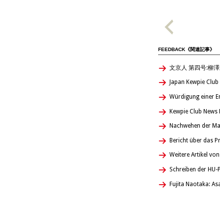
FEEDBACK《関連記事》
文京人 第四号:柳
Japan Kewpie Club
Würdigung einer E
Kewpie Club News 
Nachwehen der Man
Bericht über das 
Weitere Artikel v
Schreiben der HU-
Fujita Naotaka: A