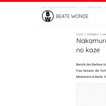
Mori-Ôgai-Gedenkstätte Berlin / ベルリン森鷗外記
BEATE WONDE
HOME
FEEDBACK
NA
Nakamura
no kaze
Bericht des Berliner
Frau Yamane, die Toch
Medizinern in Berlin 