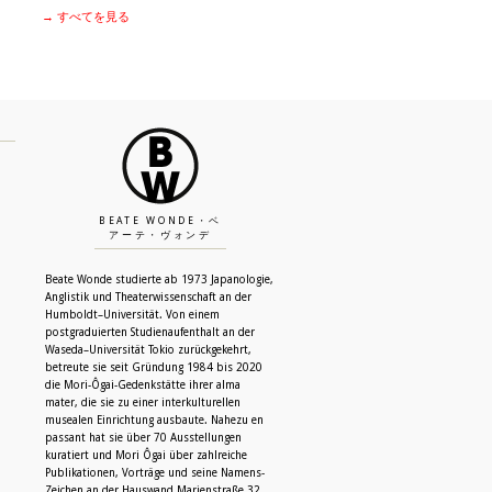
→ すべてを見る
BEATE WONDE・ベ
アーテ・ヴォンデ
Beate Wonde studierte ab 1973 Japanologie,
Anglistik und Theaterwissenschaft an der
Humboldt–Universität. Von einem
postgraduierten Studienaufenthalt an der
Waseda–Universität Tokio zurückgekehrt,
betreute sie seit Gründung 1984 bis 2020
die Mori-Ôgai-Gedenkstätte ihrer alma
N
mater, die sie zu einer interkulturellen
musealen Einrichtung ausbaute. Nahezu en
passant hat sie über 70 Ausstellungen
kuratiert und Mori Ôgai über zahlreiche
Publikationen, Vorträge und seine Namens-
Zeichen an der Hauswand Marienstraße 32