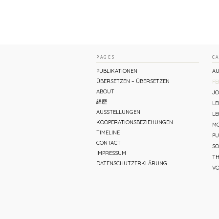
PAGES
C
PUBLIKATIONEN
AU
ÜBERSETZEN – ÜBERSETZEN
FE
ABOUT
JO
経歴
L
AUSSTELLUNGEN
LE
KOOPERATIONSBEZIEHUNGEN
MO
TIMELINE
PU
CONTACT
SO
IMPRESSUM
TH
DATENSCHUTZERKLÄRUNG
V