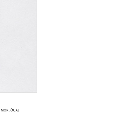
MORI ŌGAI