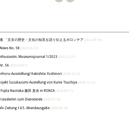
澤進 「文京の歴史・文化の知見を語り伝えるボロンチア
(2023.09.16)
 News No. 58
(2023.05.22)
nthusiastin. Museumsjournal 1/2023
(2022.12.21)
Nr. 56
(2022.04.01)
horu-Ausstellung/ Kakishita Yoshinori
(2020.12.23)
Projekt Suzukazumi-Austellung von Kunie Tsuchiya
(2020.12.12)
on Fujita Naotaka 藤田 直央 in RONZA
(2020.09.11)
Präsidentin zum Dienstende
(2020.07.19)
sahi-Zeitung 14.5. Abendausgabe
(2020.05.14)