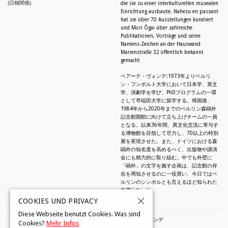
(日独関係)
die sie zu einer interkulturellen musealen
Einrichtung ausbaute. Nahezu en passant
hat sie über 70 Ausstellungen kuratiert
und Mori Ôgai über zahlreiche
Publikationen, Vorträge und seine
Namens-Zeichen an der Hauswand
Marienstraße 32 öffentlich bekannt
gemacht
ベアーテ・ヴォンデ:1973年よりベルリ
ン・フンボルト大学において日本学、英文
学、演劇学を学び、PhDプログラムの一環
として早稲田大学に留学する。帰国後、
1984年から2020年までのベルリン森鷗外
記念館開館に向けて立ち上げチームの一員
となる。以来36年間、異文化交流に寄与す
る博物館を目指して尽力し、70以上の特別
展を実現させた。また、ドイツにおける森
鷗外の知名度を高めるべく、出版物や講演
会にも精力的に取り組む。中でも外壁に
「鷗外」の文字を施す企画は、記念館の存
在を周知させるのに一役買い、今日ではベ
ルリンのシンボルとも言えるほど知られた
外壁となった。
COOKIES UND PRIVACY
Diese Webseite benutzt Cookies. Was sind
© 2026 by Beate Wonde・ベアーテ・ヴォンデ
Cookies?
Mehr Infos