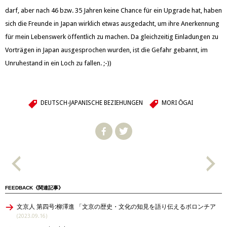
darf, aber nach 46 bzw. 35 Jahren keine Chance für ein Upgrade hat, haben
sich die Freunde in Japan wirklich etwas ausgedacht, um ihre Anerkennung
für mein Lebenswerk öffentlich zu machen. Da gleichzeitig Einladungen zu
Vorträgen in Japan ausgesprochen wurden, ist die Gefahr gebannt, im
Unruhestand in ein Loch zu fallen. ;-))
DEUTSCH-JAPANISCHE BEZIEHUNGEN
MORI ŌGAI
FEEDBACK《関連記事》
文京人 第四号:柳澤進 「文京の歴史・文化の知見を語り伝えるボロンチア
(2023.09.16)