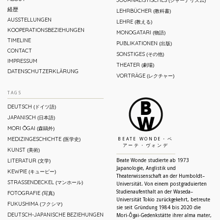
JOURNALISTISCHES
(ジャーナリズム)
経歴
LEHRBÜCHER
(教科書)
AUSSTELLUNGEN
LEHRE
(教える)
KOOPERATIONSBEZIEHUNGEN
MONOGATARI
(物語)
TIMELINE
PUBLIKATIONEN
(出版)
CONTACT
SONSTIGES
(その他)
IMPRESSUM
THEATER
(劇場)
DATENSCHUTZERKLÄRUNG
VORTRÄGE
(レクチャー)
TAGS
DEUTSCH
(ドイツ語)
JAPANISCH
(日本語)
MORI ŌGAI
(森鷗外)
MEDIZINGESCHICHTE
(医学史)
BEATE WONDE・ベ
アーテ・ヴォンデ
KUNST
(美術)
LITERATUR
Beate Wonde studierte ab 1973
(文学)
Japanologie, Anglistik und
KEWPIE
(キューピー)
Theaterwissenschaft an der Humboldt–
STRASSENDECKEL
(マンホール)
Universität. Von einem postgraduierten
Studienaufenthalt an der Waseda–
FOTOGRAFIE
(写真)
Universität Tokio zurückgekehrt, betreute
FUKUSHIMA
(フクシマ)
sie seit Gründung 1984 bis 2020 die
DEUTSCH-JAPANISCHE BEZIEHUNGEN
Mori-Ôgai-Gedenkstätte ihrer alma mater,