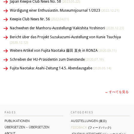
Japan Kewpie Club News No. 58
(2023.05.22)
Würdigung einer Enthusiastin. Museumsjournal 1/2023
(2022.12.21)
Kewpie Club News Nr. 56
(2022.04.01)
Nachwehen der Manhoru-Ausstellung/ Kakishita Yoshinori
(2020.12.23)
Bericht über das Projekt Suzukazumi-Austellung von Kunie Tsuchiya
(2020.12.12)
Weitere Artikel von Fujita Naotaka 藤田 直央 in RONZA
(2020.09.11)
Schreiben der HU-Präsidentin zum Dienstende
(2020.07.19)
Fujita Naotaka: Asahi-Zeitung 14.5. Abendausgabe
(2020.05.14)
→ すべてを見る
PAGES
CATEGORIES
PUBLIKATIONEN
AUSSTELLUNGEN
(展示)
ÜBERSETZEN – ÜBERSETZEN
FEEDBACK
(フィードバック)
ABOUT