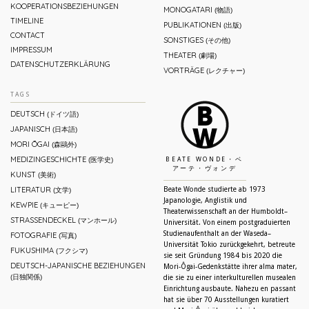
KOOPERATIONSBEZIEHUNGEN
MONOGATARI
(物語)
TIMELINE
PUBLIKATIONEN
(出版)
CONTACT
SONSTIGES
(その他)
IMPRESSUM
THEATER
(劇場)
DATENSCHUTZERKLÄRUNG
VORTRÄGE
(レクチャー)
TAGS
DEUTSCH
(ドイツ語)
JAPANISCH
(日本語)
MORI ŌGAI
(森鷗外)
MEDIZINGESCHICHTE
(医学史)
BEATE WONDE・ベ
アーテ・ヴォンデ
KUNST
(美術)
LITERATUR
Beate Wonde studierte ab 1973
(文学)
Japanologie, Anglistik und
KEWPIE
(キューピー)
Theaterwissenschaft an der Humboldt–
STRASSENDECKEL
(マンホール)
Universität. Von einem postgraduierten
Studienaufenthalt an der Waseda–
FOTOGRAFIE
(写真)
Universität Tokio zurückgekehrt, betreute
FUKUSHIMA
(フクシマ)
sie seit Gründung 1984 bis 2020 die
DEUTSCH-JAPANISCHE BEZIEHUNGEN
Mori-Ôgai-Gedenkstätte ihrer alma mater,
(日独関係)
die sie zu einer interkulturellen musealen
Einrichtung ausbaute. Nahezu en passant
hat sie über 70 Ausstellungen kuratiert