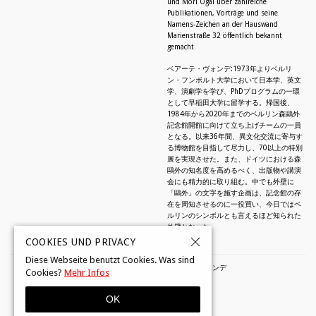
und Mori Ôgai über zahlreiche
Publikationen, Vorträge und seine
Namens-Zeichen an der Hauswand
Marienstraße 32 öffentlich bekannt
gemacht
ベアーテ・ヴォンデ:1973年よりベルリ
ン・フンボルト大学において日本学、英文
学、演劇学を学び、PhDプログラムの一環
として早稲田大学に留学する。帰国後、
1984年から2020年までのベルリン森鷗外
記念館開館に向けて立ち上げチームの一員
となる。以来36年間、異文化交流に寄与す
る博物館を目指して尽力し、70以上の特別
展を実現させた。また、ドイツにおける森
鷗外の知名度を高めるべく、出版物や講演
会にも精力的に取り組む。中でも外壁に
「鷗外」の文字を施す企画は、記念館の存
在を周知させるのに一役買い、今日ではベ
ルリンのシンボルとも言えるほど知られた
外壁となった。
COOKIES UND PRIVACY
Diese Webseite benutzt Cookies. Was sind
© 2026 by Beate Wonde・ベアーテ・ヴォンデ
Cookies?
Mehr Infos
OK