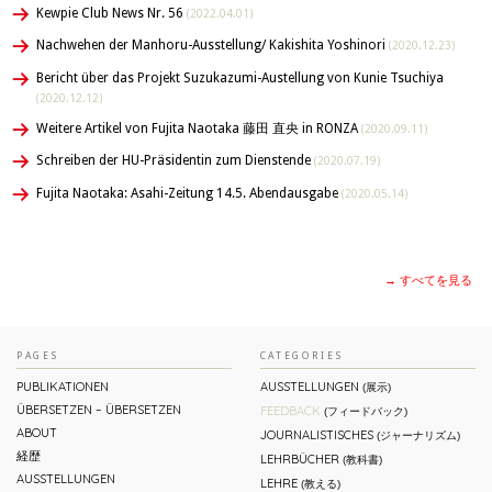
Kewpie Club News Nr. 56
(2022.04.01)
Nachwehen der Manhoru-Ausstellung/ Kakishita Yoshinori
(2020.12.23)
Bericht über das Projekt Suzukazumi-Austellung von Kunie Tsuchiya
(2020.12.12)
Weitere Artikel von Fujita Naotaka 藤田 直央 in RONZA
(2020.09.11)
Schreiben der HU-Präsidentin zum Dienstende
(2020.07.19)
Fujita Naotaka: Asahi-Zeitung 14.5. Abendausgabe
(2020.05.14)
→ すべてを見る
PAGES
CATEGORIES
PUBLIKATIONEN
AUSSTELLUNGEN
(展示)
ÜBERSETZEN – ÜBERSETZEN
FEEDBACK
(フィードバック)
ABOUT
JOURNALISTISCHES
(ジャーナリズム)
経歴
LEHRBÜCHER
(教科書)
AUSSTELLUNGEN
LEHRE
(教える)