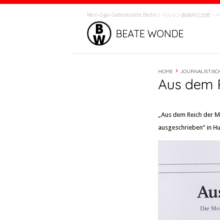
Mori-Ôgai-Gedenkstätte Berlin / ベルリン森鷗外記
BEATE WONDE
HOME
JOURNALISTISC
Aus dem 
„Aus dem Reich der M
ausgeschrieben“ in Hu