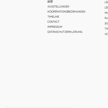
経歴
L
AUSSTELLUNGEN
LE
KOOPERATIONSBEZIEHUNGEN
MO
TIMELINE
PU
CONTACT
SO
IMPRESSUM
TH
DATENSCHUTZERKLÄRUNG
V