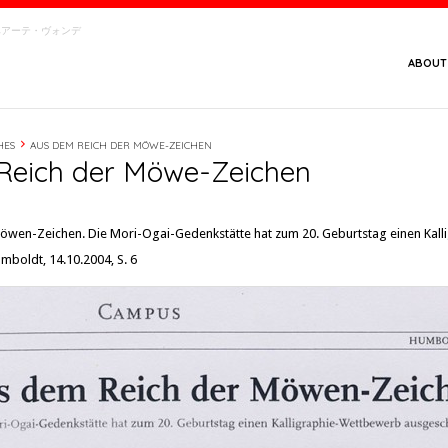
念館・ベアーテ・ヴォンデ
ABOUT
HES
AUS DEM REICH DER MÖWE-ZEICHEN
Reich der Möwe-Zeichen
öwen-Zeichen. Die Mori-Ogai-Gedenkstätte hat zum 20. Geburtstag einen Kal
mboldt, 14.10.2004, S. 6