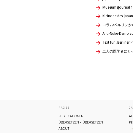
MuseumsJournal 1
Kleinode des japa
コラム:ベルリン
Anti-Nuke-Demo zu
Text für „Berliner 
二人の医学者にと
PAGES
C
PUBLIKATIONEN
AU
ÜBERSETZEN – ÜBERSETZEN
FE
ABOUT
JO