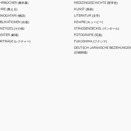
EHRBÜCHER
MEDIZINGESCHICHTE
(教科書)
(医学史)
HRE
KUNST
(教える)
(美術)
NOGATARI
LITERATUR
(物語)
(文学)
BLIKATIONEN
KEWPIE
(出版)
(キューピー)
NSTIGES
STRASSENDECKEL
(その他)
(マンホール)
EATER
FOTOGRAFIE
(劇場)
(写真)
ORTRÄGE
FUKUSHIMA
(レクチャー)
(フクシマ)
DEUTSCH-JAPANISCHE BEZIEHUNGE
(日独関係)