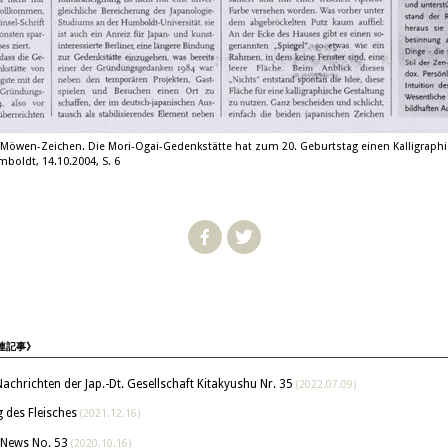
Möwen-Zeichen. Die Mori-Ogai-Gedenkstätte hat zum 20. Geburtstag einen Kalligraph
boldt, 14.10.2004, S. 6
関連記事》
hten der Jap.-Dt. Gesellschaft Kitakyushu Nr. 35
(2022.07.09)
 des Fleisches
(2021.12.16)
 News No. 53
(2020.10.16)