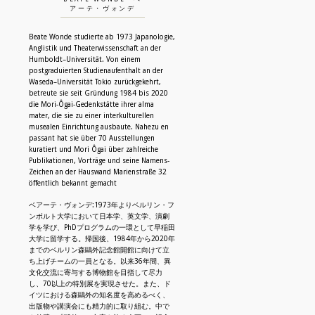
アーテ・ヴォンデ
Beate Wonde studierte ab 1973 Japanologie,
Anglistik und Theaterwissenschaft an der
Humboldt–Universität. Von einem
postgraduierten Studienaufenthalt an der
Waseda–Universität Tokio zurückgekehrt,
betreute sie seit Gründung 1984 bis 2020
die Mori-Ôgai-Gedenkstätte ihrer alma
N
mater, die sie zu einer interkulturellen
musealen Einrichtung ausbaute. Nahezu en
passant hat sie über 70 Ausstellungen
kuratiert und Mori Ôgai über zahlreiche
Publikationen, Vorträge und seine Namens-
Zeichen an der Hauswand Marienstraße 32
öffentlich bekannt gemacht
ベアーテ・ヴォンデ:1973年よりベルリン・フ
ンボルト大学において日本学、英文学、演劇
学を学び、PhDプログラムの一環として早稲田
大学に留学する。帰国後、1984年から2020年
までのベルリン森鷗外記念館開館に向けて立
ち上げチームの一員となる。以来36年間、異
文化交流に寄与する博物館を目指して尽力
し、70以上の特別展を実現させた。また、ド
イツにおける森鷗外の知名度を高めるべく、
出版物や講演会にも精力的に取り組む。中で