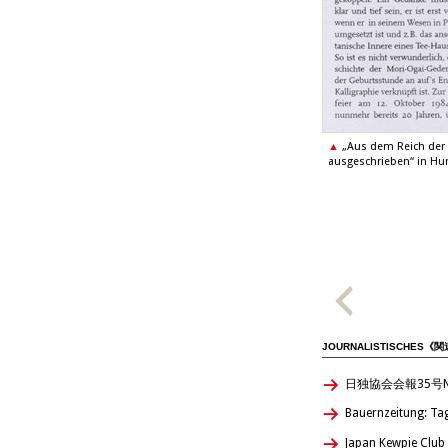
„Aus dem Reich der 
ausgeschrieben“ in Hum
JOURNALISTISCHES《
日独協会会報35号Nachric
Bauernzeitung: Tag
Japan Kewpie Club