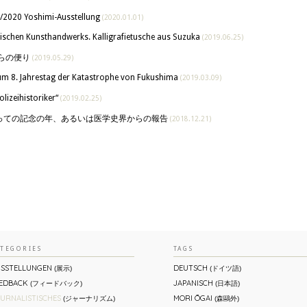
/2020 Yoshimi-Ausstellung
(2020.01.01)
nischen Kunsthandwerks. Kalligrafietusche aus Suzuka
(2019.06.25)
からの便り
(2019.05.29)
m 8. Jahrestag der Katastrophe von Fukushima
(2019.03.09)
Polizeihistoriker“
(2019.02.25)
っての記念の年、あるいは医学史界からの報告
(2018.12.21)
ATEGORIES
TAGS
SSTELLUNGEN
DEUTSCH
(展示)
(ドイツ語)
EDBACK
JAPANISCH
(フィードバック)
(日本語)
URNALISTISCHES
MORI ŌGAI
(ジャーナリズム)
(森鷗外)