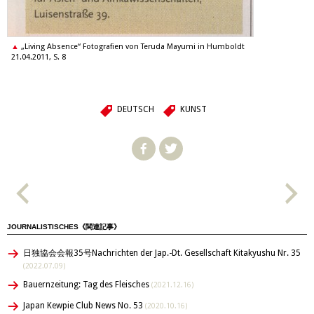
„Living Absence“ Fotografien von Teruda Mayumi in Humboldt
21.04.2011, S. 8
DEUTSCH
KUNST
JOURNALISTISCHES《関連記事》
日独協会会報35号Nachrichten der Jap.-Dt. Gesellschaft Kitakyushu Nr. 35
(2022.07.09)
Bauernzeitung: Tag des Fleisches
(2021.12.16)
Japan Kewpie Club News No. 53
(2020.10.16)