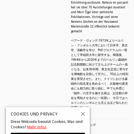
Einrichtung ausbaute. Nahezu en passant
hat sie über 70 Ausstellungen kuratiert
und Mori Ôgai über zahlreiche
Publikationen, Vorträge und seine
Namens-Zeichen an der Hauswand
Marienstraße 32 öffentlich bekannt
gemacht
ベアーテ・ヴォンデ:1973年よりベルリ
ン・フンボルト大学において日本学、英文
学、演劇学を学び、PhDプログラムの一環
として早稲田大学に留学する。帰国後、
1984年から2020年までのベルリン森鷗外
記念館開館に向けて立ち上げチームの一員
となる。以来36年間、異文化交流に寄与す
る博物館を目指して尽力し、70以上の特別
展を実現させた。また、ドイツにおける森
鷗外の知名度を高めるべく、出版物や講演
会にも精力的に取り組む。中でも外壁に
「鷗外」の文字を施す企画は、記念館の存
在を周知させるのに一役買い、今日ではベ
ルリンのシンボルとも言えるほど知られた
外壁となった。
COOKIES UND PRIVACY
Diese Webseite benutzt Cookies. Was sind
© 2026 by Beate Wonde・ベアーテ・ヴォンデ
Cookies?
Mehr Infos