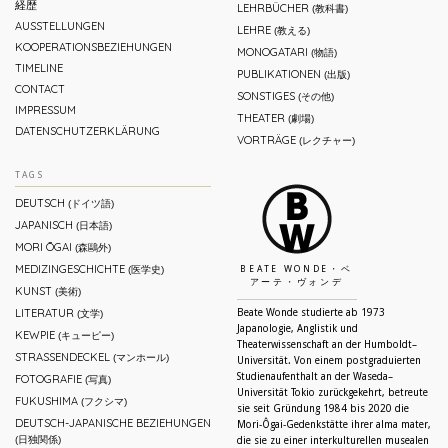
経歴
LEHRBÜCHER
(教科書)
AUSSTELLUNGEN
LEHRE
(教える)
KOOPERATIONSBEZIEHUNGEN
MONOGATARI
(物語)
TIMELINE
PUBLIKATIONEN
(出版)
CONTACT
SONSTIGES
(その他)
IMPRESSUM
THEATER
(劇場)
DATENSCHUTZERKLÄRUNG
VORTRÄGE
(レクチャー)
TAGS
DEUTSCH
(ドイツ語)
JAPANISCH
(日本語)
MORI ŌGAI
(森鷗外)
MEDIZINGESCHICHTE
(医学史)
BEATE WONDE・ベ
アーテ・ヴォンデ
KUNST
(美術)
LITERATUR
Beate Wonde studierte ab 1973
(文学)
Japanologie, Anglistik und
KEWPIE
(キューピー)
Theaterwissenschaft an der Humboldt–
STRASSENDECKEL
(マンホール)
Universität. Von einem postgraduierten
Studienaufenthalt an der Waseda–
FOTOGRAFIE
(写真)
Universität Tokio zurückgekehrt, betreute
FUKUSHIMA
(フクシマ)
sie seit Gründung 1984 bis 2020 die
DEUTSCH-JAPANISCHE BEZIEHUNGEN
Mori-Ôgai-Gedenkstätte ihrer alma mater,
(日独関係)
die sie zu einer interkulturellen musealen