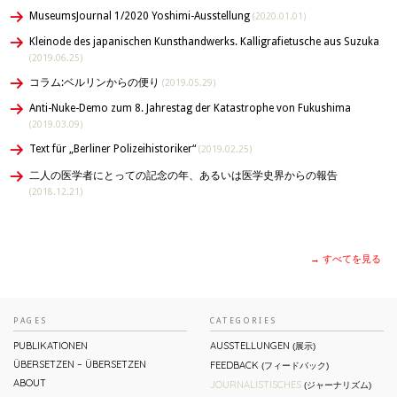
MuseumsJournal 1/2020 Yoshimi-Ausstellung
(2020.01.01)
Kleinode des japanischen Kunsthandwerks. Kalligrafietusche aus Suzuka
(2019.06.25)
コラム:ベルリンからの便り
(2019.05.29)
Anti-Nuke-Demo zum 8. Jahrestag der Katastrophe von Fukushima
(2019.03.09)
Text für „Berliner Polizeihistoriker“
(2019.02.25)
二人の医学者にとっての記念の年、あるいは医学史界からの報告
(2018.12.21)
→ すべてを見る
PAGES
CATEGORIES
PUBLIKATIONEN
AUSSTELLUNGEN
(展示)
ÜBERSETZEN – ÜBERSETZEN
FEEDBACK
(フィードバック)
ABOUT
JOURNALISTISCHES
(ジャーナリズム)