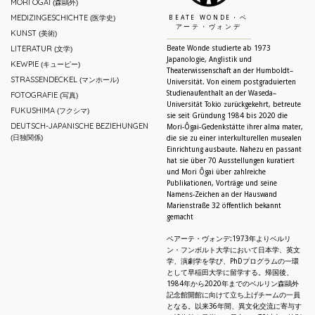
MORI ŌGAI
(森鷗外)
MEDIZINGESCHICHTE
(医学史)
BEATE WONDE・ベ
アーテ・ヴォンデ
KUNST
(美術)
LITERATUR
Beate Wonde studierte ab 1973
(文学)
Japanologie, Anglistik und
KEWPIE
(キューピー)
Theaterwissenschaft an der Humboldt–
STRASSENDECKEL
(マンホール)
Universität. Von einem postgraduierten
Studienaufenthalt an der Waseda–
FOTOGRAFIE
(写真)
Universität Tokio zurückgekehrt, betreute
FUKUSHIMA
(フクシマ)
sie seit Gründung 1984 bis 2020 die
DEUTSCH-JAPANISCHE BEZIEHUNGEN
Mori-Ôgai-Gedenkstätte ihrer alma mater,
(日独関係)
die sie zu einer interkulturellen musealen
Einrichtung ausbaute. Nahezu en passant
hat sie über 70 Ausstellungen kuratiert
und Mori Ôgai über zahlreiche
Publikationen, Vorträge und seine
Namens-Zeichen an der Hauswand
Marienstraße 32 öffentlich bekannt
gemacht
ベアーテ・ヴォンデ:1973年よりベルリ
ン・フンボルト大学において日本学、英文
学、演劇学を学び、PhDプログラムの一環
として早稲田大学に留学する。帰国後、
1984年から2020年までのベルリン森鷗外
記念館開館に向けて立ち上げチームの一員
となる。以来36年間、異文化交流に寄与す