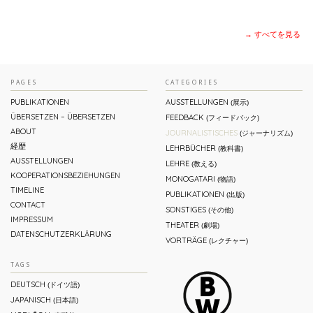
→ すべてを見る
PAGES
CATEGORIES
PUBLIKATIONEN
AUSSTELLUNGEN
(展示)
ÜBERSETZEN – ÜBERSETZEN
FEEDBACK
(フィードバック)
ABOUT
JOURNALISTISCHES
(ジャーナリズム)
経歴
LEHRBÜCHER
(教科書)
AUSSTELLUNGEN
LEHRE
(教える)
KOOPERATIONSBEZIEHUNGEN
MONOGATARI
(物語)
TIMELINE
PUBLIKATIONEN
(出版)
CONTACT
SONSTIGES
(その他)
IMPRESSUM
THEATER
(劇場)
DATENSCHUTZERKLÄRUNG
VORTRÄGE
(レクチャー)
TAGS
DEUTSCH
(ドイツ語)
JAPANISCH
(日本語)