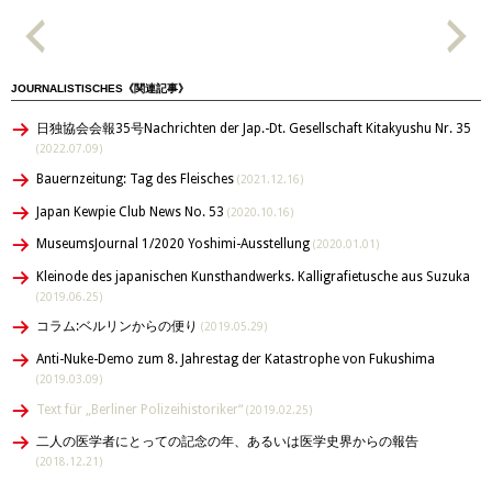
JOURNALISTISCHES《関連記事》
日独協会会報35号Nachrichten der Jap.-Dt. Gesellschaft Kitakyushu Nr. 35
(2022.07.09)
Bauernzeitung: Tag des Fleisches
(2021.12.16)
Japan Kewpie Club News No. 53
(2020.10.16)
MuseumsJournal 1/2020 Yoshimi-Ausstellung
(2020.01.01)
Kleinode des japanischen Kunsthandwerks. Kalligrafietusche aus Suzuka
(2019.06.25)
コラム:ベルリンからの便り
(2019.05.29)
Anti-Nuke-Demo zum 8. Jahrestag der Katastrophe von Fukushima
(2019.03.09)
Text für „Berliner Polizeihistoriker“
(2019.02.25)
二人の医学者にとっての記念の年、あるいは医学史界からの報告
(2018.12.21)