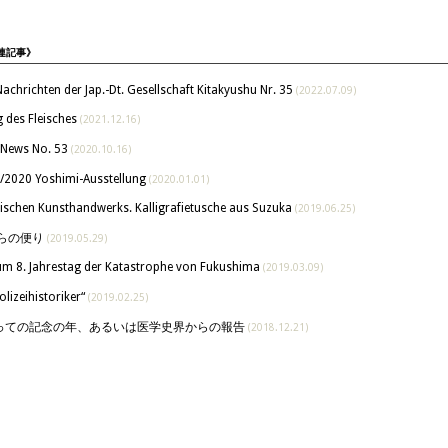
関連記事》
hten der Jap.-Dt. Gesellschaft Kitakyushu Nr. 35
(2022.07.09)
 des Fleisches
(2021.12.16)
 News No. 53
(2020.10.16)
/2020 Yoshimi-Ausstellung
(2020.01.01)
nischen Kunsthandwerks. Kalligrafietusche aus Suzuka
(2019.06.25)
からの便り
(2019.05.29)
m 8. Jahrestag der Katastrophe von Fukushima
(2019.03.09)
Polizeihistoriker“
(2019.02.25)
っての記念の年、あるいは医学史界からの報告
(2018.12.21)