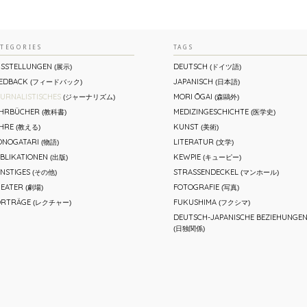
ATEGORIES
TAGS
SSTELLUNGEN
DEUTSCH
(展示)
(ドイツ語)
EDBACK
JAPANISCH
(フィードバック)
(日本語)
URNALISTISCHES
MORI ŌGAI
(ジャーナリズム)
(森鷗外)
EHRBÜCHER
MEDIZINGESCHICHTE
(教科書)
(医学史)
HRE
KUNST
(教える)
(美術)
NOGATARI
LITERATUR
(物語)
(文学)
BLIKATIONEN
KEWPIE
(出版)
(キューピー)
NSTIGES
STRASSENDECKEL
(その他)
(マンホール)
EATER
FOTOGRAFIE
(劇場)
(写真)
ORTRÄGE
FUKUSHIMA
(レクチャー)
(フクシマ)
DEUTSCH-JAPANISCHE BEZIEHUNGE
(日独関係)