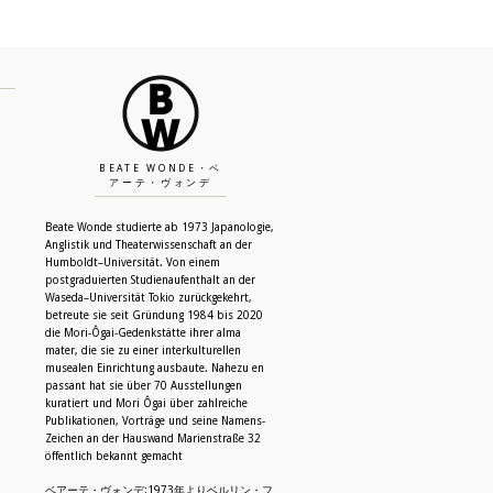
BEATE WONDE・ベ
アーテ・ヴォンデ
Beate Wonde studierte ab 1973 Japanologie,
Anglistik und Theaterwissenschaft an der
Humboldt–Universität. Von einem
postgraduierten Studienaufenthalt an der
Waseda–Universität Tokio zurückgekehrt,
betreute sie seit Gründung 1984 bis 2020
die Mori-Ôgai-Gedenkstätte ihrer alma
N
mater, die sie zu einer interkulturellen
musealen Einrichtung ausbaute. Nahezu en
passant hat sie über 70 Ausstellungen
kuratiert und Mori Ôgai über zahlreiche
Publikationen, Vorträge und seine Namens-
Zeichen an der Hauswand Marienstraße 32
öffentlich bekannt gemacht
ベアーテ・ヴォンデ:1973年よりベルリン・フ