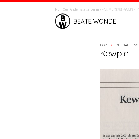
Mori-Ôgai-Gedenkstätte Berlin / ベルリン森鷗外記
BEATE WONDE
HOME
JOURNALISTISC
Kewpie – 