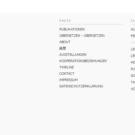
PAGES
C
PUBLIKATIONEN
AU
ÜBERSETZEN – ÜBERSETZEN
FE
ABOUT
JO
経歴
L
AUSSTELLUNGEN
LE
KOOPERATIONSBEZIEHUNGEN
MO
TIMELINE
PU
CONTACT
SO
IMPRESSUM
TH
DATENSCHUTZERKLÄRUNG
V