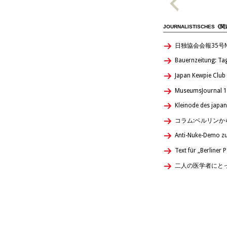
JOURNALISTISCHES《
日独協会会報35号Nachric
Bauernzeitung: Tag
Japan Kewpie Club
MuseumsJournal 1
Kleinode des japa
コラム:ベルリン
Anti-Nuke-Demo zu
Text für „Berliner 
二人の医学者にと