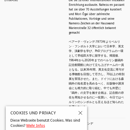
die sie zu einer interkulturellen musealen
Einrichtung ausbaute. Nahezu en passant
hat sie über 70 Ausstellungen kuratiert
und Mori Ôgai über zahlreiche
Publikationen, Vorträge und seine
Namens-Zeichen an der Hauswand
Marienstraße 32 öffentlich bekannt
gemacht
ベアーテ・ヴォンデ:1973年よりベルリ
ン・フンボルト大学において日本学、英文
学、演劇学を学び、PhDプログラムの一環
として早稲田大学に留学する。帰国後、
1984年から2020年までのベルリン森鷗外
記念館開館に向けて立ち上げチームの一員
となる。以来36年間、異文化交流に寄与す
る博物館を目指して尽力し、70以上の特別
展を実現させた。また、ドイツにおける森
鷗外の知名度を高めるべく、出版物や講演
会にも精力的に取り組む。中でも外壁に
「鷗外」の文字を施す企画は、記念館の存
在を周知させるのに一役買い、今日ではベ
ルリンのシンボルとも言えるほど知られた
外壁となった。
COOKIES UND PRIVACY
Diese Webseite benutzt Cookies. Was sind
© 2026 by Beate Wonde・ベアーテ・ヴォンデ
Cookies?
Mehr Infos