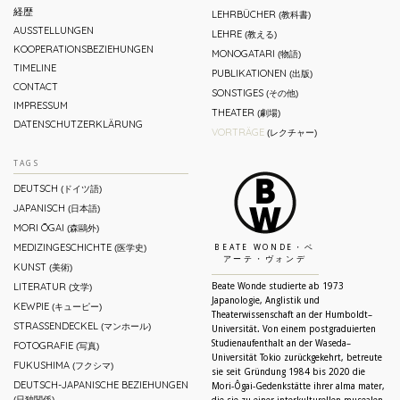
経歴
LEHRBÜCHER
(教科書)
AUSSTELLUNGEN
LEHRE
(教える)
KOOPERATIONSBEZIEHUNGEN
MONOGATARI
(物語)
TIMELINE
PUBLIKATIONEN
(出版)
CONTACT
SONSTIGES
(その他)
IMPRESSUM
THEATER
(劇場)
DATENSCHUTZERKLÄRUNG
VORTRÄGE
(レクチャー)
TAGS
DEUTSCH
(ドイツ語)
JAPANISCH
(日本語)
MORI ŌGAI
(森鷗外)
MEDIZINGESCHICHTE
(医学史)
BEATE WONDE・ベ
アーテ・ヴォンデ
KUNST
(美術)
LITERATUR
Beate Wonde studierte ab 1973
(文学)
Japanologie, Anglistik und
KEWPIE
(キューピー)
Theaterwissenschaft an der Humboldt–
STRASSENDECKEL
(マンホール)
Universität. Von einem postgraduierten
Studienaufenthalt an der Waseda–
FOTOGRAFIE
(写真)
Universität Tokio zurückgekehrt, betreute
FUKUSHIMA
(フクシマ)
sie seit Gründung 1984 bis 2020 die
DEUTSCH-JAPANISCHE BEZIEHUNGEN
Mori-Ôgai-Gedenkstätte ihrer alma mater,
(日独関係)