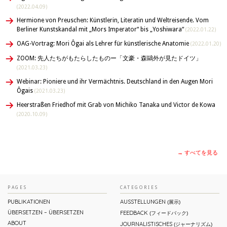
(2022.04.09)
Hermione von Preuschen: Künstlerin, Literatin und Weltreisende. Vom
Berliner Kunstskandal mit „Mors Imperator“ bis „Yoshiwara“
(2022.01.22)
OAG-Vortrag: Mori Ôgai als Lehrer für künstlerische Anatomie
(2022.01.20)
ZOOM: 先人たちがもたらしたものー「文豪・森鷗外が⾒たドイツ」
(2021.03.23)
Webinar: Pioniere und ihr Vermächtnis. Deutschland in den Augen Mori
Ôgais
(2021.03.23)
Heerstraßen Friedhof mit Grab von Michiko Tanaka und Victor de Kowa
(2020.10.09)
→ すべてを見る
PAGES
CATEGORIES
PUBLIKATIONEN
AUSSTELLUNGEN
(展示)
ÜBERSETZEN – ÜBERSETZEN
FEEDBACK
(フィードバック)
ABOUT
JOURNALISTISCHES
(ジャーナリズム)