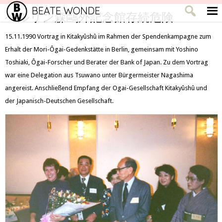
BEATE WONDE
ベルリン森鷗外記念館存続危険
15.11.1990 Vortrag in Kitakyûshû im Rahmen der Spendenkampagne zum
Erhalt der Mori-Ôgai-Gedenkstätte in Berlin, gemeinsam mit Yoshino
Toshiaki, Ôgai-Forscher und Berater der Bank of Japan. Zu dem Vortrag
war eine Delegation aus Tsuwano unter Bürgermeister Nagashima
angereist. Anschließend Empfang der Ogai-Gesellschaft Kitakyûshû und
der Japanisch-Deutschen Gesellschaft.