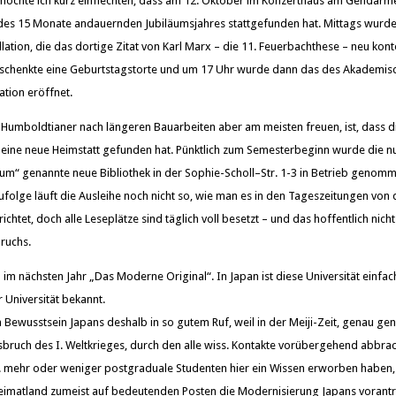
 möchte ich kurz einflechten, dass am 12. Oktober im Konzerthaus am Gendarm
des 15 Monate andauernden Jubiläumsjahres stattgefunden hat. Mittags wurde
llation, die das dortige Zitat von Karl Marx – die 11. Feuerbachthese – neu konte
 schenkte eine Geburtstagstorte und um 17 Uhr wurde dann das des Akademisc
ation eröffnet.
 Humboldtianer nach längeren Bauarbeiten aber am meisten freuen, ist, dass d
k eine neue Heimstatt gefunden hat. Pünktlich zum Semesterbeginn wurde die 
m“ genannte neue Bibliothek in der Sophie-Scholl–Str. 1-3 in Betrieb genom
zufolge läuft die Ausleihe noch nicht so, wie man es in den Tageszeitungen vo
ichtet, doch alle Leseplätze sind täglich voll besetzt – und das hoffentlich nic
bruchs.
o im nächsten Jahr „Das Moderne Original“. In Japan ist diese Universität einfac
r Universität bekannt.
ven Bewusstsein Japans deshalb in so gutem Ruf, weil in der Meiji-Zeit, genau 
sbruch des I. Weltkrieges, durch den alle wiss. Kontakte vorübergehend abbrac
p. mehr oder weniger postgraduale Studenten hier ein Wissen erworben haben,
 Heimatland zumeist auf bedeutenden Posten die Modernisierung Japans vorantr