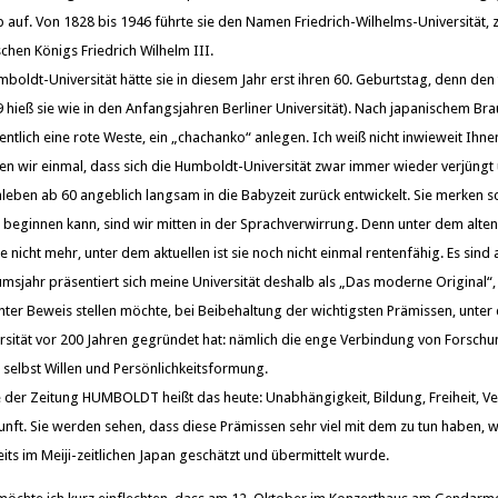
b auf. Von 1828 bis 1946 führte sie den Namen Friedrich-Wilhelms-Universität, z
chen Königs Friedrich Wilhelm III.
ldt-Universität hätte sie in diesem Jahr erst ihren 60. Geburtstag, denn den tr
9 hieß sie wie in den Anfangsjahren Berliner Universität). Nach japanischem Br
ntlich eine rote Weste, ein „chachanko“ anlegen. Ich weiß nicht inwieweit Ihne
ffen wir einmal, dass sich die Humboldt-Universität zwar immer wieder verjüngt
leben ab 60 angeblich langsam in die Babyzeit zurück entwickelt. Sie merken s
eginnen kann, sind wir mitten in der Sprachverwirrung. Denn unter dem alte
e nicht mehr, unter dem aktuellen ist sie noch nicht einmal rentenfähig. Es sin
äumsjahr präsentiert sich meine Universität deshalb als „Das moderne Original“
ter Beweis stellen möchte, bei Beibehaltung der wichtigsten Prämissen, unter
sität vor 200 Jahren gegründet hat: nämlich die enge Verbindung von Forschun
 selbst Willen und Persönlichkeitsformung.
 der Zeitung HUMBOLDT heißt das heute: Unabhängigkeit, Bildung, Freiheit, V
nft. Sie werden sehen, dass diese Prämissen sehr viel mit dem zu tun haben, 
eits im Meiji-zeitlichen Japan geschätzt und übermittelt wurde.