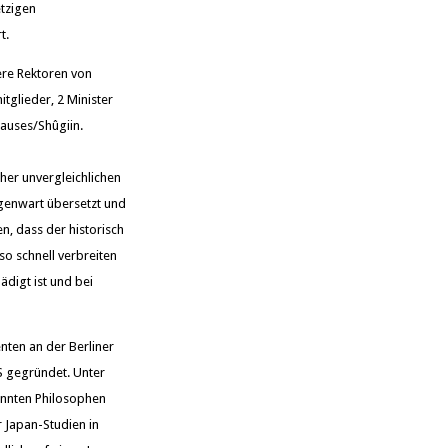
etzigen
t.
tere Rektoren von
tglieder, 2 Minister
hauses/Shûgiin.
cher unvergleichlichen
egenwart übersetzt und
n, dass der historisch
so schnell verbreiten
ädigt ist und bei
nten an der Berliner
S gegründet. Unter
annten Philosophen
 Japan-Studien in