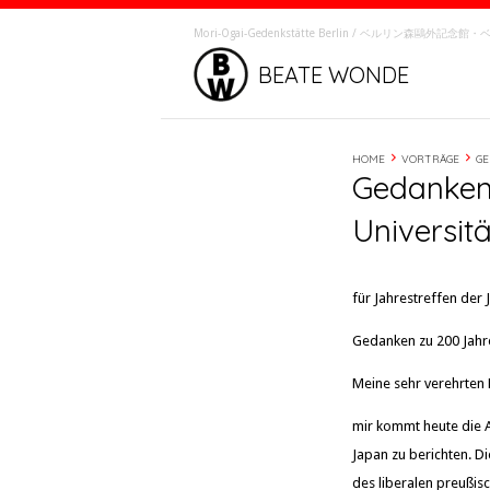
Mori-Ôgai-Gedenkstätte Berlin / ベルリン森鷗外記
BEATE WONDE
HOME
VORTRÄGE
GE
Gedanken
Universit
für Jahrestreffen der
Gedanken zu 200 Jahr
Meine sehr verehrten
mir kommt heute die 
Japan zu berichten. Di
des liberalen preußi