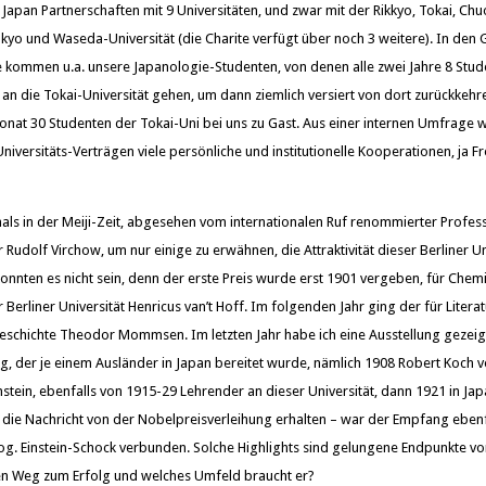
 Japan Partnerschaften mit 9 Universitäten, und zwar mit der Rikkyo, Tokai, Chu
okyo und Waseda-Universität (die Charite verfügt über noch 3 weitere). In den
ommen u.a. unsere Japanologie-Studenten, von denen alle zwei Jahre 8 Stud
an die Tokai-Universität gehen, um dann ziemlich versiert von dort zurückkeh
onat 30 Studenten der Tokai-Uni bei uns zu Gast. Aus einer internen Umfrage w
iversitäts-Verträgen viele persönliche und institutionelle Kooperationen, ja F
s in der Meiji-Zeit, abgesehen vom internationalen Ruf renommierter Profes
r Rudolf Virchow, um nur einige zu erwähnen, die Attraktivität dieser Berliner U
nnten es nicht sein, denn der erste Preis wurde erst 1901 vergeben, für Chemie
Berliner Universität Henricus van’t Hoff. Im folgenden Jahr ging der für Liter
Geschichte Theodor Mommsen. Im letzten Jahr habe ich eine Ausstellung gezeig
, der je einem Ausländer in Japan bereitet wurde, nämlich 1908 Robert Koch v
instein, ebenfalls von 1915-29 Lehrender an dieser Universität, dann 1921 in Ja
er die Nachricht von der Nobelpreisverleihung erhalten – war der Empfang eben
g. Einstein-Schock verbunden. Solche Highlights sind gelungene Endpunkte vo
gen Weg zum Erfolg und welches Umfeld braucht er?