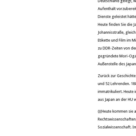
Deutschland gelegt, w
Aufenthalt vorzubereit
Dienste geleistet hätte
Heute finden Sie die 
Johannisstraße, gleic
Etikette und Film im M
zu DDR-Zeiten von de
gegründete Mori-Ogai-
Außenstelle des Japan
Zurück zur Geschichte
und 52 Lehrenden. 188
immatrikuliert. Heute 
aus Japan an der HU w
(((Heute kommen sie au
Rechtswissenschaften,
Sozialwissenschaft. I