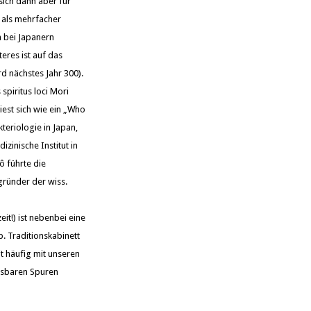
sich dann aber für
e als mehrfacher
n bei Japanern
eres ist auf das
d nächstes Jahr 300).
spiritus loci Mori
iest sich wie ein „Who
teriologie in Japan,
inische Institut in
ô führte die
gründer der wiss.
eit!) ist nebenbei eine
ap. Traditionskabinett
it häufig mit unseren
isbaren Spuren