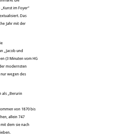
enmarkt die
 „Kunst im Foyer“
xtualisiert. Das
he Jahr mit der
ie
nun „Jacob und
men (3 Minuten vom HG
n der modernsten
ht nur wegen des
h als „Berurin
genommen von 1870 bis
hen, allein 747
 mit dem sie nach
ieben.