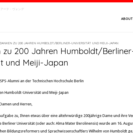
念館・ベアーテ・ヴォンデ
ABOUT
DANKEN ZU 200 JAHREN HUMBOLDT/BERLINER-UNIVERSITÄT UND MEIJI-JAPAN
 zu 200 Jahren Humboldt/Berliner
ät und Meiji-Japan
 JSPS-Alumni an der Technischen Hochschule Berlin
en Humboldt-Universität und Meiji-Japan
 Damen und Herren,
Aufgabe zu, Ihnen etwas über eine altehrwürdige 200jährige Dame und ihre V
e Berliner Universität (oder auch: Alma Mater Berolinensis) wurde am 16. August
schen Bildungsreformers und Sprachwissenschaftlers Wilhelm von Humboldt g