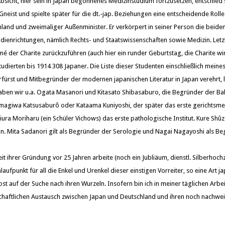
Absicht, hier sein in Japan begonnenes Medizinstudium fortzusetzen, entschied 
Gneist und spielte später für die dt.-jap. Beziehungen eine entscheidende Roll
hland und zweimaliger Außenminister. Er verkörpert in seiner Person die beide
ienrichtungen, nämlich Rechts- und Staatswissenschaften sowie Medizin. Letzt
é der Charite zurückzuführen (auch hier ein runder Geburtstag, die Charite wir
studierten bis 1914 308 Japaner. Die Liste dieser Studenten einschließlich meines 
rfürst und Mitbegründer der modernen japanischen Literatur in Japan verehrt, l
haben wir u.a. Ogata Masanori und Kitasato Shibasaburo, die Begründer der Bak
agiwa Katsusaburô oder Kataama Kuniyoshi, der später das erste gerichtsmediz
ura Moriharu (ein Schüler Vichows) das erste pathologische Institut. Kure Shûz
in. Mita Sadanori gilt als Begründer der Serologie und Nagai Nagayoshi als Be
it ihrer Gründung vor 25 Jahren arbeite (noch ein Jubliäum, dienstl. Silberhochz
laufpunkt für all die Enkel und Urenkel dieser einstigen Vorreiter, so eine Art j
st auf der Suche nach ihren Wurzeln. Insofern bin ich in meiner täglichen Arbe
schaftlichen Austausch zwischen Japan und Deutschland und ihren noch nachwe