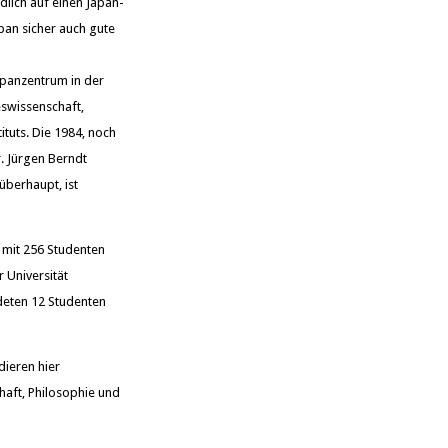
lich auf einen Japan-
apan sicher auch gute
apanzentrum in der
eswissenschaft,
ituts. Die 1984, noch
. Jürgen Berndt
überhaupt, ist
 mit 256 Studenten
 Universität
ldeten 12 Studenten
dieren hier
haft, Philosophie und