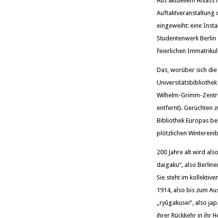
Aus aktuellem Anlass
Auftaktveranstaltung 
eingeweiht: eine Insta
Studentenwerk Berlin
feierlichen Immatrikul
Das, worüber sich die
Universitätsbibliothe
Wilhelm-Grimm-Zentru
entfernt). Gerüchten 
Bibliothek Europas ber
plötzlichen Winterein
200 Jahre alt wird als
daigaku“, also Berline
Sie steht im kollekti
1914, also bis zum Au
„ryûgakusei“, also ja
ihrer Rückkehr in ihr