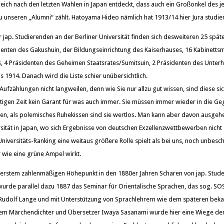
eich nach den letzten Wahlen in Japan entdeckt, dass auch ein Großonkel des j
u unseren „Alumni“ zählt. Hatoyama Hideo nämlich hat 1913/14 hier Jura studier
r jap. Studierenden an der Berliner Universität finden sich desweiteren 25 spä
denten des Gakushuin, der Bildungseinrichtung des Kaiserhauses, 16 Kabinettsmi
s, 4 Präsidenten des Geheimen Staatsrates/Sumitsuin, 2 Präsidenten des Unter
s 1914. Danach wird die Liste schier unübersichtlich.
n Aufzählungen nicht langweilen, denn wie Sie nur allzu gut wissen, sind diese si
utigen Zeit kein Garant für was auch immer. Sie müssen immer wieder in die G
den, als polemisches Ruhekissen sind sie wertlos. Man kann aber davon ausgehe
rsität in Japan, wo sich Ergebnisse von deutschen Exzellenzwettbewerben nicht 
Universitäts-Ranking eine weitaus größere Rolle spielt als bei uns, noch unbesch
 wie eine grüne Ampel wirkt.
 erstem zahlenmäßigen Höhepunkt in den 1880er Jahren Scharen von jap. Stude
 wurde parallel dazu 1887 das Seminar für Orientalische Sprachen, das sog. SO
. Rudolf Lange und mit Unterstützung von Sprachlehrern wie dem späteren bek
dem Märchendichter und Übersetzer Iwaya Sasanami wurde hier eine Wiege der