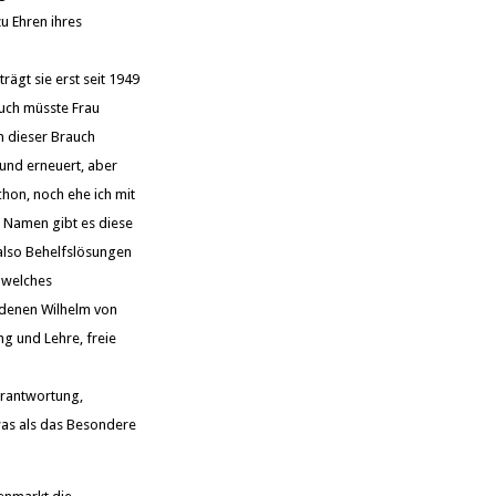
u Ehren ihres
ägt sie erst seit 1949
auch müsste Frau
n dieser Brauch
 und erneuert, aber
chon, noch ehe ich mit
n Namen gibt es diese
d also Behelfslösungen
, welches
 denen Wilhelm von
g und Lehre, freie
erantwortung,
was als das Besondere