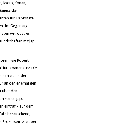
o, Kyoto, Konan,
 Genuss der
enten für 10 Monate
ren. Im Gegenzug
issen wir, dass es
reundschaften mit jap.
soren, wie Robert
ni für Japaner aus? Die
 erhielt ihn der
atur an den ehemaligen
t über den
on seinen jap.
pan eintraf – auf dem
falls berauschend,
n Prozessen, wie aber