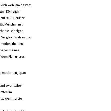
gleich wohl am besten:
ten Königlich-
auf 919 „Berliner
ität München mit
eht die Leipziger
en Vergleichszahlen und
Promotionsthemen,
Japaner meines
f dem Plan unsres
des modernen Japan
e und zwar „Über
ersten im
os zu den …ersten