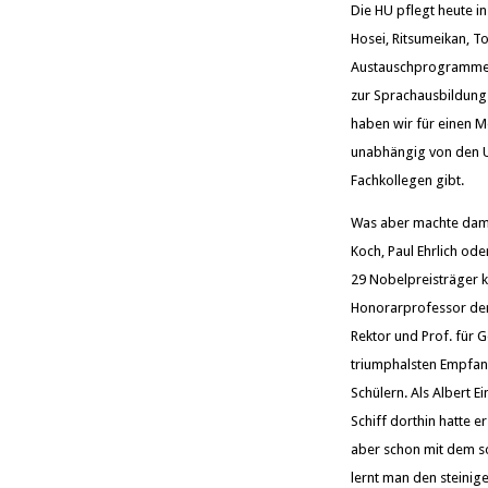
Die HU pflegt heute in
Hosei, Ritsumeikan, T
Austauschprogramme k
zur Sprachausbildung 
haben wir für einen M
unabhängig von den Un
Fachkollegen gibt.
Was aber machte damal
Koch, Paul Ehrlich ode
29 Nobelpreisträger ko
Honorarprofessor der 
Rektor und Prof. für 
triumphalsten Empfang
Schülern. Als Albert E
Schiff dorthin hatte 
aber schon mit dem so
lernt man den steini