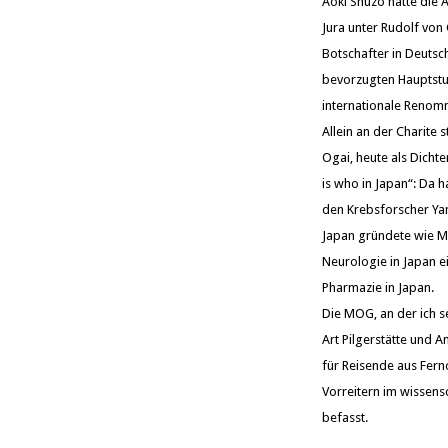
Aoki Shûzô hatte die 
Jura unter Rudolf von 
Botschafter in Deutsc
bevorzugten Hauptstud
internationale Renomm
Allein an der Charite 
Ogai, heute als Dichte
is who in Japan“: Da 
den Krebsforscher Yam
Japan gründete wie Mi
Neurologie in Japan e
Pharmazie in Japan.
Die MOG, an der ich se
Art Pilgerstätte und An
für Reisende aus Ferno
Vorreitern im wissen
befasst.