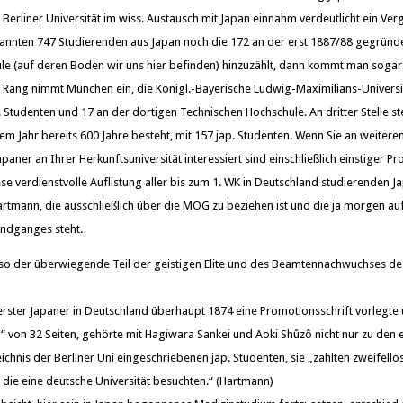
Berliner Universität im wiss. Austausch mit Japan einnahm verdeutlicht ein Ver
nnten 747 Studierenden aus Japan noch die 172 an der erst 1887/88 gegründe
e (auf deren Boden wir uns hier befinden) hinzuzählt, dann kommt man sogar 
 Rang nimmt München ein, die Königl.-Bayerische Ludwig-Maximilians-Univers
. Studenten und 17 an der dortigen Technischen Hochschule. An dritter Stelle st
esem Jahr bereits 600 Jahre besteht, mit 157 jap. Studenten. Wenn Sie an weiter
aner an Ihrer Herkunftsuniversität interessiert sind einschließlich einstiger 
se verdienstvolle Auflistung aller bis zum 1. WK in Deutschland studierenden 
artmann, die ausschließlich über die MOG zu beziehen ist und die ja morgen au
ndganges steht.
t also der überwiegende Teil der geistigen Elite und des Beamtennachwuchses 
erster Japaner in Deutschland überhaupt 1874 eine Promotionsschrift vorlegt
n“ von 32 Seiten, gehörte mit Hagiwara Sankei und Aoki Shûzô nicht nur zu den 
ichnis der Berliner Uni eingeschriebenen jap. Studenten, sie „zählten zweifell
 die eine deutsche Universität besuchten.“ (Hartmann)