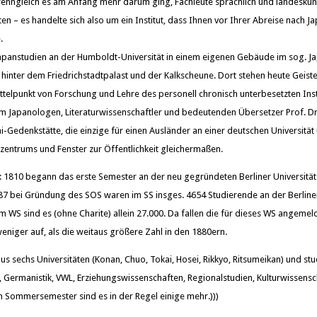
enngleich es am Anfang mehr darum ging, Fachleute sprachlich und landeskund
en – es handelte sich also um ein Institut, dass Ihnen vor Ihrer Abreise nach J
.
Japanstudien an der Humboldt-Universität in einem eigenen Gebäude im sog. J
h hinter dem Friedrichstadtpalast und der Kalkscheune. Dort stehen heute Geist
ittelpunkt von Forschung und Lehre des personell chronisch unterbesetzten Inst
m Japanologen, Literaturwissenschaftler und bedeutenden Übersetzer Prof. Dr
Gedenkstätte, die einzige für einen Ausländer an einer deutschen Universität 
zentrums und Fenster zur Öffentlichkeit gleichermaßen.
: 1810 begann das erste Semester an der neu gegründeten Berliner Universität
7 bei Gründung des SOS waren im SS insges. 4654 Studierende an der Berliner
im WS sind es (ohne Charite) allein 27.000. Da fallen die für dieses WS angeme
eniger auf, als die weitaus größere Zahl in den 1880ern.
s sechs Universitäten (Konan, Chuo, Tokai, Hosei, Rikkyo, Ritsumeikan) und stu
 Germanistik, VWL, Erziehungswissenschaften, Regionalstudien, Kulturwissensc
m Sommersemester sind es in der Regel einige mehr.)))